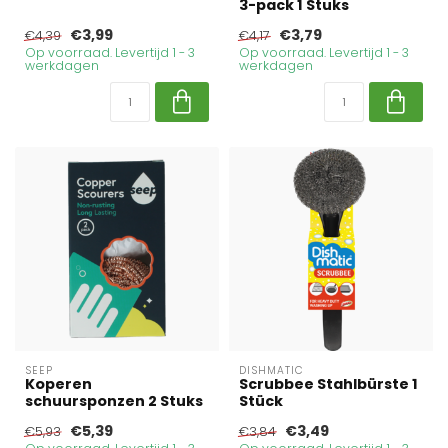
3-pack 1 Stuks
€3,99
€3,79
€4,39
€4,17
Op voorraad. Levertijd 1 - 3
Op voorraad. Levertijd 1 - 3
werkdagen
werkdagen
SEEP
DISHMATIC
Koperen
Scrubbee Stahlbürste 1
schuursponzen 2 Stuks
Stück
€5,39
€3,49
€5,93
€3,84