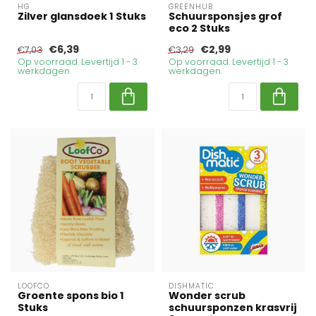
HG
GREENHUB
Zilver glansdoek 1 Stuks
Schuursponsjes grof
eco 2 Stuks
€6,39
€2,99
€7,03
€3,29
Op voorraad. Levertijd 1 - 3
Op voorraad. Levertijd 1 - 3
werkdagen
werkdagen
LOOFCO
DISHMATIC
Groente spons bio 1
Wonder scrub
Stuks
schuursponzen krasvrij