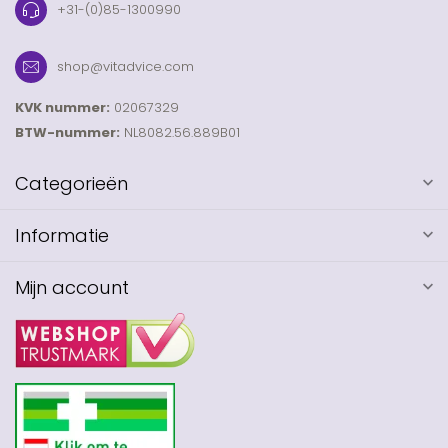
+31-(0)85-1300990
shop@vitadvice.com
KVK nummer:
02067329
BTW-nummer:
NL8082.56.889B01
Categorieën
Informatie
Mijn account