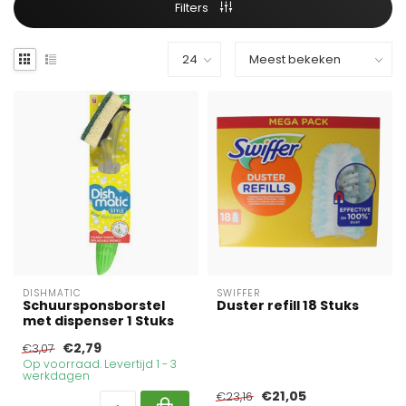
Filters
DISHMATIC
SWIFFER
Schuursponsborstel
Duster refill 18 Stuks
met dispenser 1 Stuks
€2,79
€3,07
Op voorraad. Levertijd 1 - 3
werkdagen
€21,05
€23,16