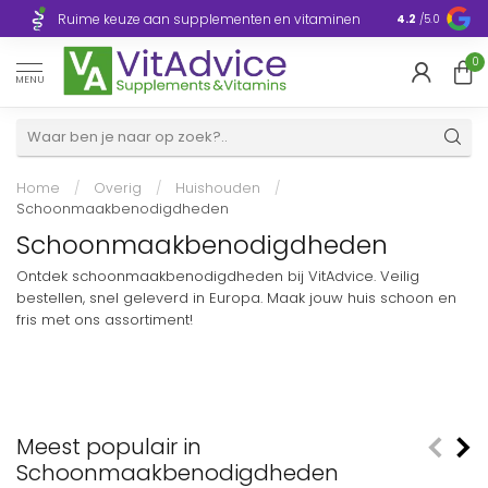
Razendsnelle
Ruime keuze aan supplementen en vitaminen
4.2
/5.0
Europa
0
MENU
Home
/
Overig
/
Huishouden
/
Schoonmaakbenodigdheden
Schoonmaakbenodigdheden
Ontdek schoonmaakbenodigdheden bij VitAdvice. Veilig
bestellen, snel geleverd in Europa. Maak jouw huis schoon en
fris met ons assortiment!
Meest populair in
Schoonmaakbenodigdheden