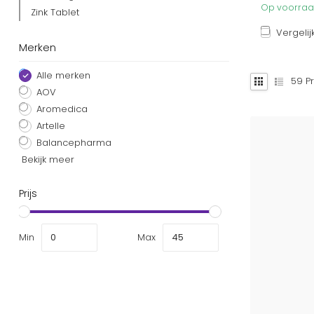
Op voorraad
Zink Tablet
Vergelij
Merken
Alle merken
59
Pr
AOV
Aromedica
Artelle
Balancepharma
Bekijk meer
Prijs
Min
Max