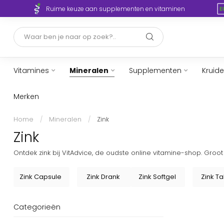
Ruime keuze aan supplementen en vitaminen
Vitamines
Mineralen
Supplementen
Kruid
Merken
Home
/
Mineralen
/
Zink
Zink
Ontdek zink bij VitAdvice, de oudste online vitamine-shop. Groo
Zink Capsule
Zink Drank
Zink Softgel
Zink Ta
Categorieën