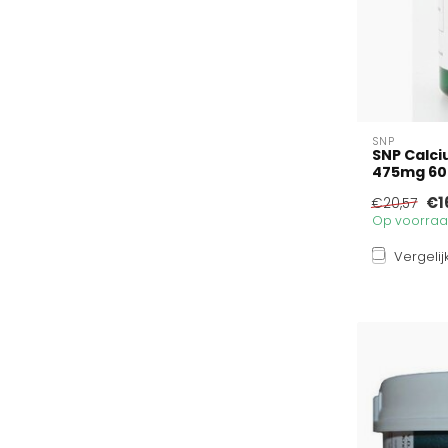
SNP
SNP Calc
475mg 60
€1
€20,57
Op voorraad
Vergelij