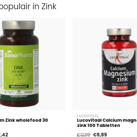
opulair in Zink
LUCOVITAAL
m Zink wholefood 30
Lucovitaal Calcium mag
zink 100 Tabletten
7,42
€9,89
€12,09