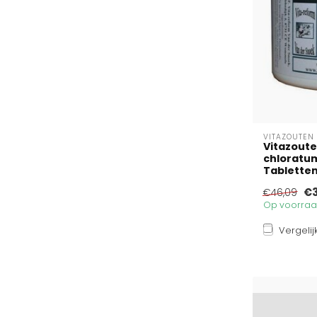
VITAZOUTEN
Vitazout
chloratum
Tablette
€3
€46,09
Op voorraad
Vergelij