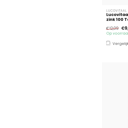
LUCOVITAAL
Lucovita
zink 100 
€9
€12,09
Op voorraad
Vergelij