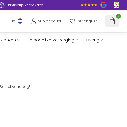
Plasticvrije verpakking
0
Mijn account
Verlanglijst
Taal
fslanken
Persoonlijke Verzorging
Overig
 Bestel vandaag!