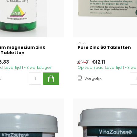
PURE
ium magnesium zink
Pure Zinc 60 Tabletten
 Tabletten
6,83
€12,11
€14,81
. Levertijd 1 - 3 werkdagen
Op voorraad. Levertijd 1 - 3 
k
Vergelijk