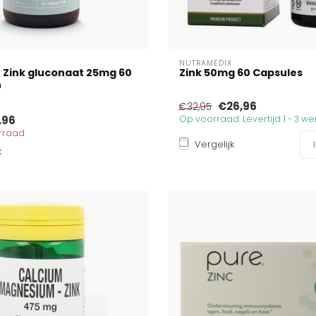
NUTRAMEDIX
 Zink gluconaat 25mg 60
Zink 50mg 60 Capsules
n
€26,96
€32,95
,96
Op voorraad. Levertijd 1 - 3 
orraad
Vergelijk
k