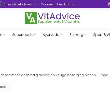
Razendsnelle levering, 1 – 3 dagen in heel Europa
en
Superfoods
Ayurveda
Zelfzorg
Sport & A
t assortiment, deskundig advies en veilige bezorging binnen Europa.
blet