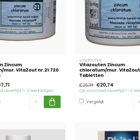
VITAZOUTEN
en Zincum
Vitazouten Zincum
/mur. VitaZout nr.21 720
chloratum/mur. VitaZout 
n
Tabletten
7,71
€20,74
€25,34
. Levertijd 1 - 3 werkdagen
Op voorraad. Levertijd 1 - 3 
k
Vergelijk