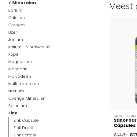
Mineralen
Meest p
Borium
Calcium
Chroom
IJzer
Jodium
Kalium - VitAdvice BV
Koper
Magnesium
Mangaan
Molybdeen
Multi mineralen
Natrium
Overige Mineralen
Selenium
Zink
SANOPHARM
SanoPhar
Zink Capsule
Capsules
Zink Drank
€1
Zink Softgel
€21,29