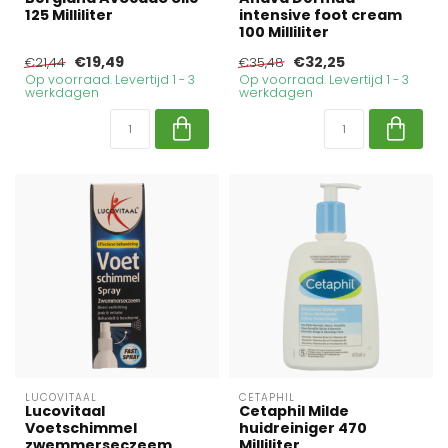
125 Milliliter
intensive foot cream
100 Milliliter
€19,49
€32,25
€21,44
€35,48
Op voorraad. Levertijd 1 - 3
Op voorraad. Levertijd 1 - 3
werkdagen
werkdagen
LUCOVITAAL
CETAPHIL
Lucovitaal
Cetaphil Milde
Voetschimmel
huidreiniger 470
zwemmerseczeem
Milliliter