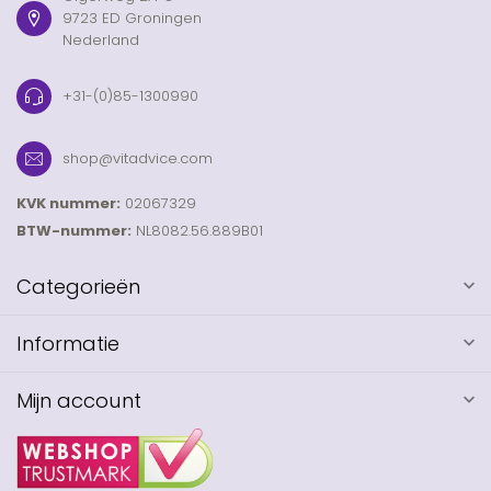
9723 ED Groningen
Nederland
+31-(0)85-1300990
shop@vitadvice.com
KVK nummer:
02067329
BTW-nummer:
NL8082.56.889B01
Categorieën
Informatie
Mijn account