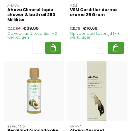
AHAVA
VSM
Ahava Clineral topic
VSM Cardiflor derma
shower & bath oil 250
creme 25 Gram
Milliliter
€39,85
€10,69
€43,84
€11,76
Op voorraad. Levertijd 1 - 3
Op voorraad. Levertijd 1 - 3
werkdagen
werkdagen
BERGLAND
AHAVA
Bergland Avocado olie
Ahava Dermud