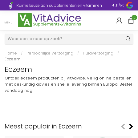
Razendsnelle
Ruime keuze aan supplementen en vitaminen
4.2
/5.0
Europa
0
MENU
Home
/
Persoonlijke Verzorging
/
Huidverzorging
/
Eczeem
Eczeem
Ontdek eczeem producten bij VitAdvice. Veilig online bestellen
met deskundig advies en snelle levering binnen Europa. Bestel
vandaag nog!
Meest populair in Eczeem