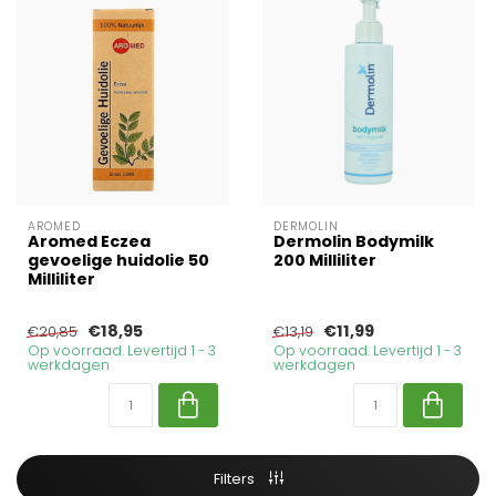
AROMED
DERMOLIN
Aromed Eczea
Dermolin Bodymilk
gevoelige huidolie 50
200 Milliliter
Milliliter
€18,95
€11,99
€20,85
€13,19
Op voorraad. Levertijd 1 - 3
Op voorraad. Levertijd 1 - 3
werkdagen
werkdagen
Filters