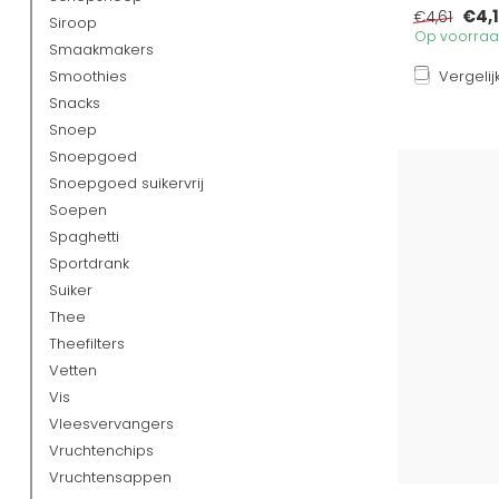
€4,
€4,61
Siroop
Op voorraad
Smaakmakers
Smoothies
Vergelij
Snacks
Snoep
Snoepgoed
Snoepgoed suikervrij
Soepen
Spaghetti
Sportdrank
Suiker
Thee
Theefilters
Vetten
Vis
Vleesvervangers
Vruchtenchips
Vruchtensappen