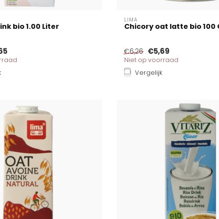
LIMA
ink bio 1.00 Liter
Chicory oat latte bio 10
65
€5,69
€6,26
orraad
Niet op voorraad
k
Vergelijk