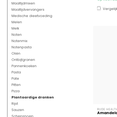
Maaltijdmixen
Vergelij
Maaltijdvervangers
Medische dieetvoeding
Melen
Melk
Noten
Notenmix
Notenpasta
Oliën
Ontbijtgranen
Pannenkoeken
Pasta
Pate
Pitten
Pizza
Plantaardige dranken
Rijst
Sauzen
RUDE HEALT
Amandeldr
Schepsnoep