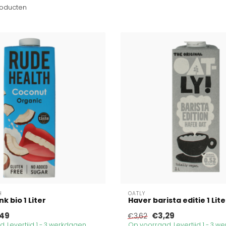
oducten
H
OATLY
 bio 1 Liter
Haver barista editie 1 Lite
49
€3,29
€3,62
. Levertijd 1 - 3 werkdagen
Op voorraad. Levertijd 1 - 3 