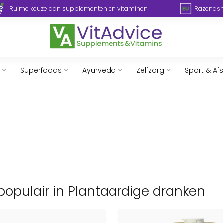
Ruime keuze aan supplementen en vitaminen
Razendsne
Superfoods
Ayurveda
Zelfzorg
Sport & Af
populair in Plantaardige dranken