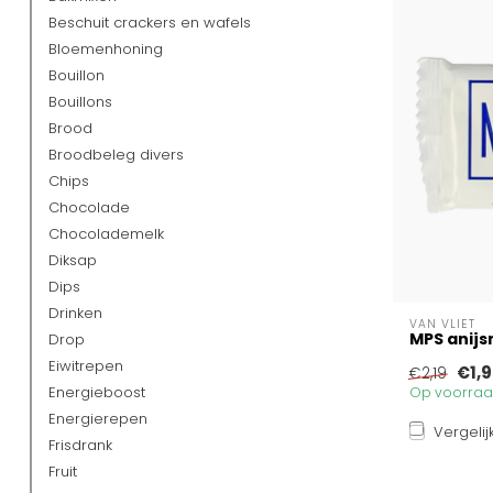
Beschuit crackers en wafels
Bloemenhoning
Bouillon
Bouillons
Brood
Broodbeleg divers
Chips
Chocolade
Chocolademelk
Diksap
Dips
Drinken
VAN VLIET
MPS anijs
Drop
Eiwitrepen
€1,
€2,19
Energieboost
Op voorraad
Energierepen
Vergelij
Frisdrank
Fruit