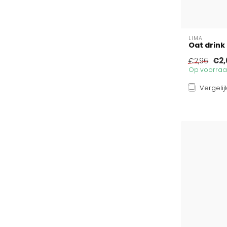
LIMA
Oat drink 
€2,
€2,96
Op voorraad
Vergelij