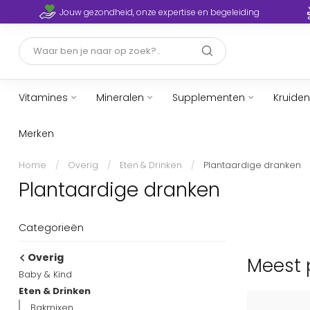
Jouw gezondheid, onze expertise en begeleiding
Vitamines
Mineralen
Supplementen
Kruiden
Merken
Home
/
Overig
/
Eten & Drinken
/
Plantaardige dranken
Plantaardige dranken
Categorieën
Overig
Meest 
Baby & Kind
Eten & Drinken
Bakmixen