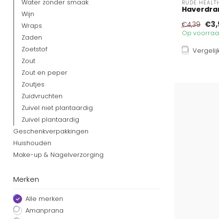
Water zonder smaak
RUDE HEALT
Haverdrank
Wijn
€3,
€4,39
Wraps
Op voorraad
Zaden
Zoetstof
Vergelij
Zout
Zout en peper
Zoutjes
Zuidvruchten
Zuivel niet plantaardig
Zuivel plantaardig
Geschenkverpakkingen
Huishouden
Make-up & Nagelverzorging
Merken
Alle merken
Amanprana