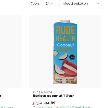
Toon:
RUDE HEALTH
r
Barista coconut 1 Liter
€4,99
€5,49
werkdagen
Op voorraad. Levertijd 1 - 3 werkdagen