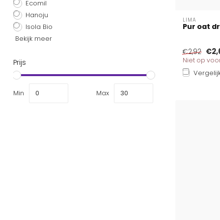
Ecomil
Hanoju
LIMA
Pur oat dr
Isola Bio
Bekijk meer
€2,
€2,92
Niet op vo
Prijs
Vergelij
Min
Max