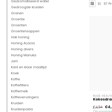
Gearomatiseerd water
57
Pr
Gedroogde kruiden
Granen
Groente
Groenten
Groentensappen
Hak honing
Honing Acacia
Honing divers
Honing Manuka
Jam
Kant en klaar maaltijd
Koek
Koffie
Koffiefilters
Koffiemelk
RUDE HEALT
Koffievervangers
Kokosdrank
Kruiden
€4,
€4,94
Kruidenpasta
Op voorraad