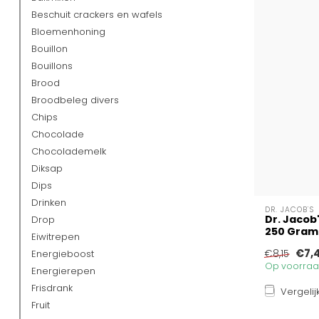
Beschuit crackers en wafels
Bloemenhoning
Bouillon
Bouillons
Brood
Broodbeleg divers
Chips
Chocolade
Chocolademelk
Diksap
Dips
Drinken
DR. JACOB'S
Dr. Jacob
Drop
250 Gram
Eiwitrepen
€7,
Energieboost
€8,15
Op voorraad
Energierepen
Frisdrank
Vergelij
Fruit