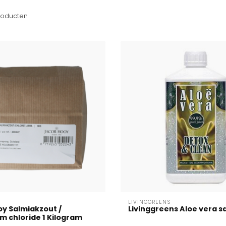
oducten
LIVINGGREENS
y Salmiakzout /
Livinggreens Aloe vera sa
 chloride 1 Kilogram