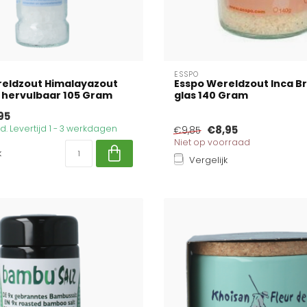
ESSPO
reldzout Himalayazout
Esspo Wereldzout Inca B
 hervulbaar 105 Gram
glas 140 Gram
95
. Levertijd 1 - 3 werkdagen
€8,95
€9,85
Niet op voorraad
k
Vergelijk