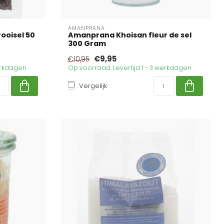
AMANPRANA
rooisel 50
Amanprana Khoisan fleur de sel
300 Gram
€9,95
€10,95
werkdagen
Op voorraad. Levertijd 1 - 3 werkdagen
Vergelijk