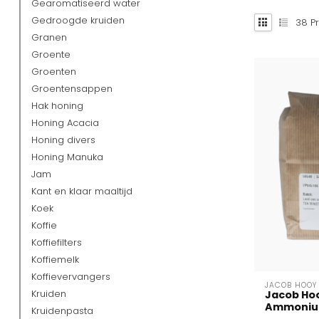
Gearomatiseerd water
Gedroogde kruiden
38
Pr
Granen
Groente
Groenten
Groentensappen
Hak honing
Honing Acacia
Honing divers
Honing Manuka
Jam
Kant en klaar maaltijd
Koek
Koffie
Koffiefilters
Koffiemelk
Koffievervangers
JACOB HOOY
Kruiden
Jacob Hoo
Ammonium
Kruidenpasta