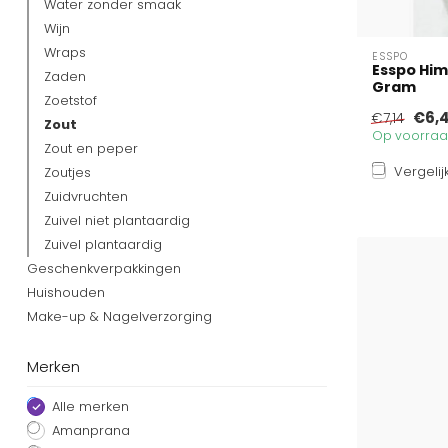
Water zonder smaak
Wijn
Wraps
ESSPO
Esspo Him
Zaden
Gram
Zoetstof
€6,
€7,14
Zout
Op voorraad
Zout en peper
Vergelij
Zoutjes
Zuidvruchten
Zuivel niet plantaardig
Zuivel plantaardig
Geschenkverpakkingen
Huishouden
Make-up & Nagelverzorging
Merken
Alle merken
Amanprana