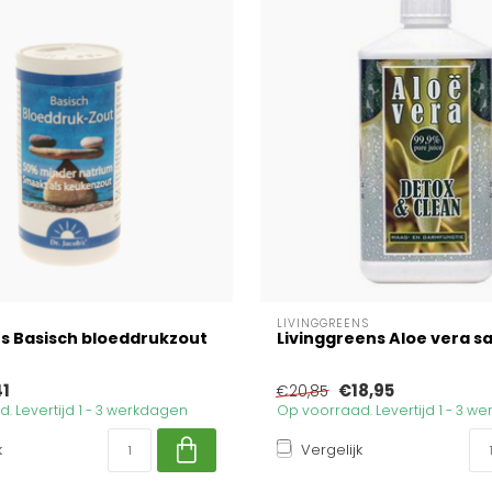
LIVINGGREENS
's Basisch bloeddrukzout
Livinggreens Aloe vera sap
41
€18,95
€20,85
. Levertijd 1 - 3 werkdagen
Op voorraad. Levertijd 1 - 3 w
k
Vergelijk