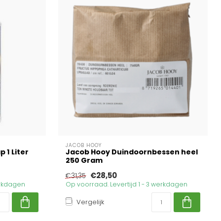
JACOB HOOY
 1 Liter
Jacob Hooy Duindoornbessen heel
250 Gram
€28,50
€31,35
erkdagen
Op voorraad. Levertijd 1 - 3 werkdagen
Vergelijk