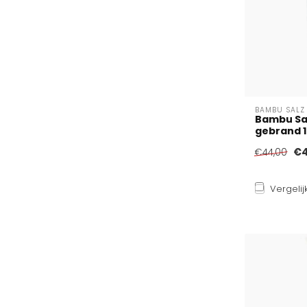
BAMBU SALZ
Bambu Sa
gebrand 
€4
€44,00
Vergelij