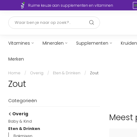
Ruime keuze aan supplementen en vitaminen
Vitamines
Mineralen
Supplementen
Kruiden
Merken
Home
/
Overig
/
Eten & Drinken
/
Zout
Zout
Categorieën
Overig
Meest p
Baby & Kind
Eten & Drinken
Bakmixen