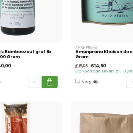
AMANPRANA
lz Bamboezout grof 9x
Amanprana Khoisan de s
100 Gram
Gram
0,00
€14,50
€15,95
Op voorraad. Levertijd 1 - 3 
k
Vergelijk