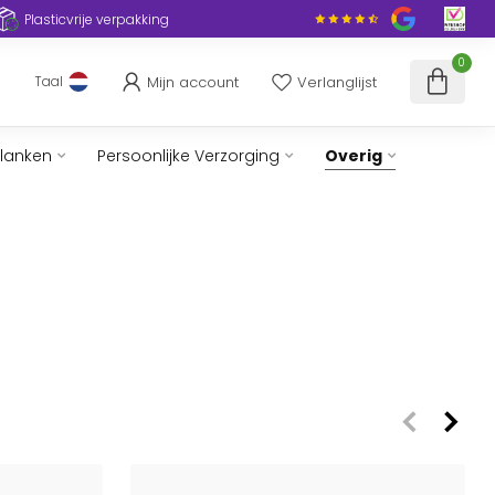
Plasticvrije verpakking
0
Mijn account
Verlanglijst
Taal
slanken
Persoonlijke Verzorging
Overig