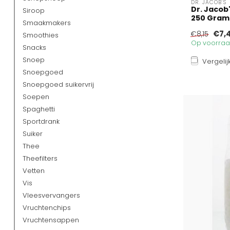
DR. JACOB'S
Dr. Jacob
Siroop
250 Gram
Smaakmakers
€7,
€8,15
Smoothies
Op voorraad
Snacks
Snoep
Vergelij
Snoepgoed
Snoepgoed suikervrij
Soepen
Spaghetti
Sportdrank
Suiker
Thee
Theefilters
Vetten
Vis
Vleesvervangers
Vruchtenchips
Vruchtensappen