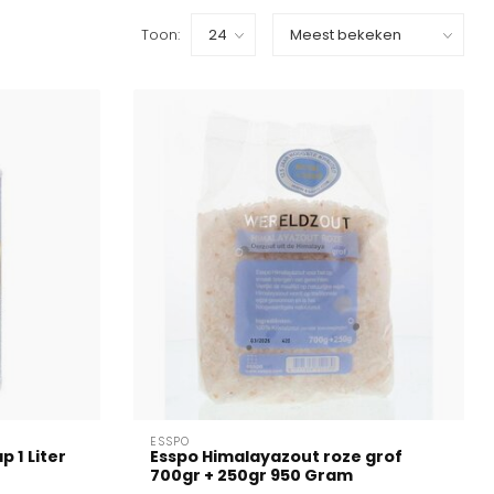
Toon:
ESSPO
p 1 Liter
Esspo Himalayazout roze grof
700gr + 250gr 950 Gram