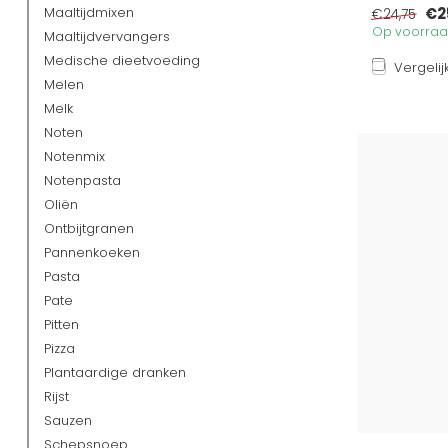
Maaltijdmixen
€2
€24,75
Op voorraad
Maaltijdvervangers
Medische dieetvoeding
Vergelij
Melen
Melk
Noten
Notenmix
Notenpasta
Oliën
Ontbijtgranen
Pannenkoeken
Pasta
Pate
Pitten
Pizza
Plantaardige dranken
Rijst
Sauzen
Schepsnoep