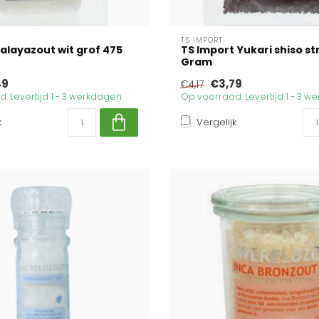
TS IMPORT
alayazout wit grof 475
TS Import Yukari shiso st
Gram
49
€3,79
€4,17
. Levertijd 1 - 3 werkdagen
Op voorraad. Levertijd 1 - 3 
k
Vergelijk