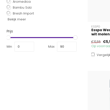
Aromedica
Bambu Salz
Breizh Import
Bekijk meer
ESSPO
Esspo We
Prijs
wit molen
€5,
€6,55
Op voorraad
Min
Max
Vergelij