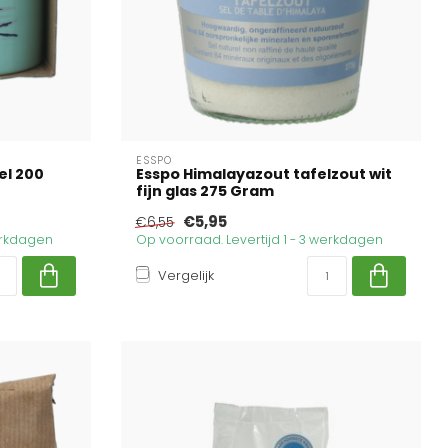
ESSPO
el 200
Esspo Himalayazout tafelzout wit
fijn glas 275 Gram
€5,95
€6,55
werkdagen
Op voorraad. Levertijd 1 - 3 werkdagen
Vergelijk