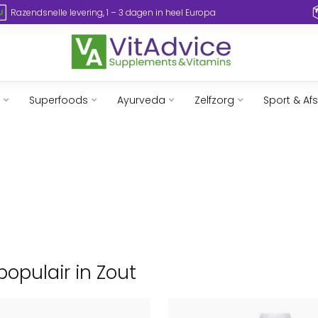
Razendsnelle levering, 1 – 3 dagen in heel Europa
Superfoods
Ayurveda
Zelfzorg
Sport & Af
opulair in Zout