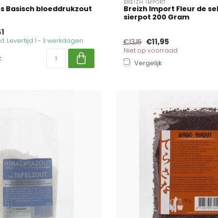
BREIZH IMPORT
's Basisch bloeddrukzout
Breizh Import Fleur de sel
sierpot 200 Gram
41
. Levertijd 1 - 3 werkdagen
€11,95
€13,15
Niet op voorraad
k
Vergelijk