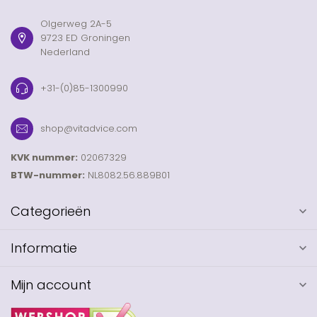
Olgerweg 2A-5
9723 ED Groningen
Nederland
+31-(0)85-1300990
shop@vitadvice.com
KVK nummer:
02067329
BTW-nummer:
NL8082.56.889B01
Categorieën
Informatie
Mijn account