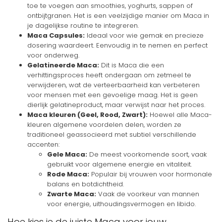
toe te voegen aan smoothies, yoghurts, sappen of
ontbijtgranen. Het is een veelzijdige manier om Maca in
je dagelijkse routine te integreren.
Maca Capsules:
Ideaal voor wie gemak en precieze
dosering waardeert. Eenvoudig in te nemen en perfect
voor onderweg.
Gelatineerde Maca:
Dit is Maca die een
verhittingsproces heeft ondergaan om zetmeel te
verwijderen, wat de verteerbaarheid kan verbeteren
voor mensen met een gevoelige maag. Het is geen
dierlijk gelatineproduct, maar verwijst naar het proces.
Maca kleuren (Geel, Rood, Zwart):
Hoewel alle Maca-
kleuren algemene voordelen delen, worden ze
traditioneel geassocieerd met subtiel verschillende
accenten:
Gele Maca:
De meest voorkomende soort, vaak
gebruikt voor algemene energie en vitaliteit.
Rode Maca:
Populair bij vrouwen voor hormonale
balans en botdichtheid.
Zwarte Maca:
Vaak de voorkeur van mannen
voor energie, uithoudingsvermogen en libido.
Hoe kies je de juiste Maca voor jouw