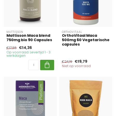
MATTISSON
ORTHOVITAAL
Mattisson Maca blend
OrthoVitaal Maca
750mg bio 90 Capsules
500mg 60 Vegetarische
capsules
€14,36
€17,55
Op voorraad. Levertijd 1 - 3
werkdagen
€19,79
€24,19
Niet op voorraad