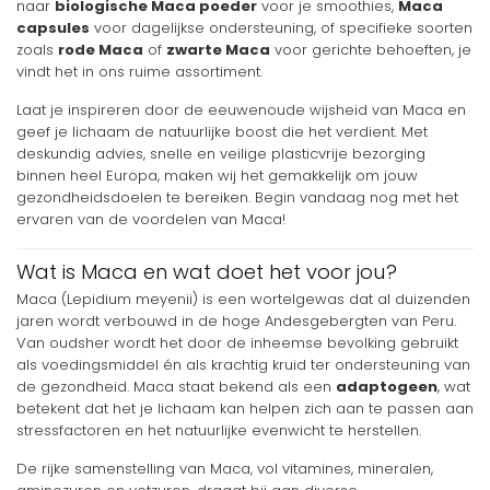
naar
biologische Maca poeder
voor je smoothies,
Maca
capsules
voor dagelijkse ondersteuning, of specifieke soorten
zoals
rode Maca
of
zwarte Maca
voor gerichte behoeften, je
vindt het in ons ruime assortiment.
Laat je inspireren door de eeuwenoude wijsheid van Maca en
geef je lichaam de natuurlijke boost die het verdient. Met
deskundig advies, snelle en veilige plasticvrije bezorging
binnen heel Europa, maken wij het gemakkelijk om jouw
gezondheidsdoelen te bereiken. Begin vandaag nog met het
ervaren van de voordelen van Maca!
Wat is Maca en wat doet het voor jou?
Maca (Lepidium meyenii) is een wortelgewas dat al duizenden
jaren wordt verbouwd in de hoge Andesgebergten van Peru.
Van oudsher wordt het door de inheemse bevolking gebruikt
als voedingsmiddel én als krachtig kruid ter ondersteuning van
de gezondheid. Maca staat bekend als een
adaptogeen
, wat
betekent dat het je lichaam kan helpen zich aan te passen aan
stressfactoren en het natuurlijke evenwicht te herstellen.
De rijke samenstelling van Maca, vol vitamines, mineralen,