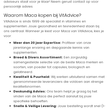
adviseurs staat voor je klaar! Neem gerust contact op voor
persoonlijk advies.
Waarom Maca kopen bij VitAdvice?
VitAdvice is sinds 1999 dé specialist in vitamines en
supplementen. Jouw gezondheid en tevredenheid staan bij
ons centraal. Wanneer je kiest voor Maca van VitAdvice, kies je
voor:
Meer dan 20 jaar Expertise:
Profiteer van onze
jarenlange ervaring en diepgaande kennis van
supplementen.
Breed & Divers Assortiment:
Een zorgvuldig
samengestelde selectie van de beste Maca merken en
soorten, van poeder tot capsules, biologisch en
gelatineerd.
Kwaliteit & Puurheid:
Wij werken uitsluitend samen met
gerenommeerde leveranciers die voldoen aan strenge
kwaliteitsnormen.
Deskundig Advies:
Ons team helpt je graag bij het
vinden van de Maca die perfect aansluit bij jouw
specifieke behoeften.
Snelle & Veilige Levering:
Jouw bestelling wordt snel (1-