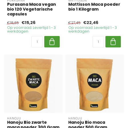
PURASANA
MATTISSON
Purasana Maca vegan
Mattisson Maca poeder
bio 120 Vegetarische
bio 1 Kilogram
capsules
€15,26
€22,46
€18,65
€27,45
Op voorraad. Levertijd 1 - 3
Op voorraad. Levertijd 1 - 3
werkdagen
werkdagen
HANOJU
HANOJU
Hanoju Bio zwarte
Hanoju Bio maca
maca poeder 300 Gram
poeder 500 Gram