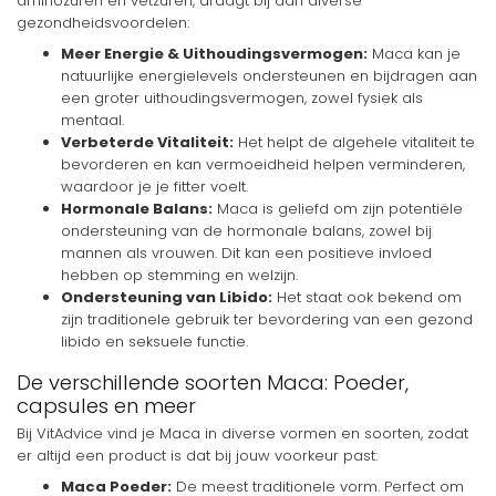
aminozuren en vetzuren, draagt bij aan diverse
gezondheidsvoordelen:
Meer Energie & Uithoudingsvermogen:
Maca kan je
natuurlijke energielevels ondersteunen en bijdragen aan
een groter uithoudingsvermogen, zowel fysiek als
mentaal.
Verbeterde Vitaliteit:
Het helpt de algehele vitaliteit te
bevorderen en kan vermoeidheid helpen verminderen,
waardoor je je fitter voelt.
Hormonale Balans:
Maca is geliefd om zijn potentiële
ondersteuning van de hormonale balans, zowel bij
mannen als vrouwen. Dit kan een positieve invloed
hebben op stemming en welzijn.
Ondersteuning van Libido:
Het staat ook bekend om
zijn traditionele gebruik ter bevordering van een gezond
libido en seksuele functie.
De verschillende soorten Maca: Poeder,
capsules en meer
Bij VitAdvice vind je Maca in diverse vormen en soorten, zodat
er altijd een product is dat bij jouw voorkeur past:
Maca Poeder:
De meest traditionele vorm. Perfect om