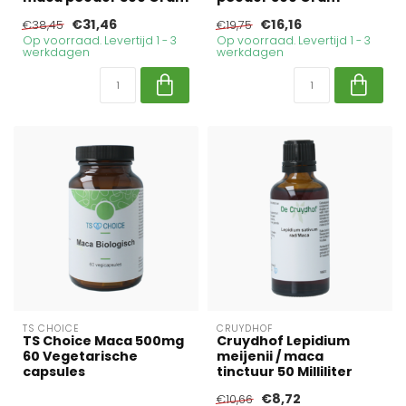
€31,46
€16,16
€38,45
€19,75
Op voorraad. Levertijd 1 - 3
Op voorraad. Levertijd 1 - 3
werkdagen
werkdagen
TS CHOICE
CRUYDHOF
TS Choice Maca 500mg
Cruydhof Lepidium
60 Vegetarische
meijenii / maca
capsules
tinctuur 50 Milliliter
€8,72
€10,66