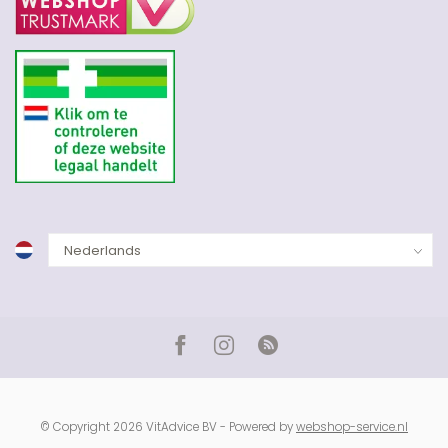
© Copyright 2026 VitAdvice BV - Powered by
webshop-service.nl