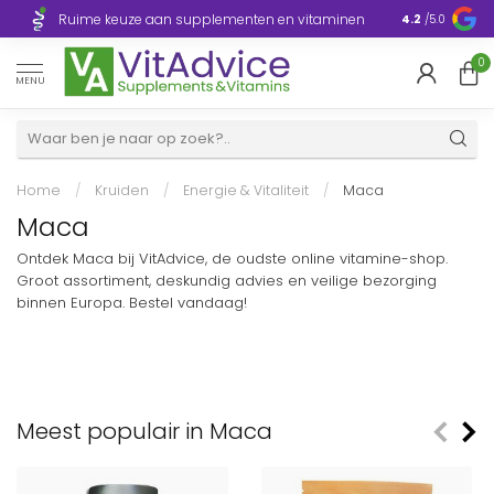
Razendsnelle
Ruime keuze aan supplementen en vitaminen
4.2
/5.0
Europa
0
MENU
Home
/
Kruiden
/
Energie & Vitaliteit
/
Maca
Maca
Ontdek Maca bij VitAdvice, de oudste online vitamine-shop.
Groot assortiment, deskundig advies en veilige bezorging
binnen Europa. Bestel vandaag!
Meest populair in Maca