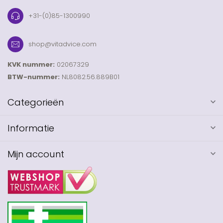
+31-(0)85-1300990
shop@vitadvice.com
KVK nummer:
02067329
BTW-nummer:
NL8082.56.889B01
Categorieën
Informatie
Mijn account