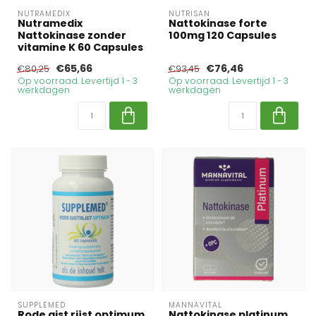
NUTRAMEDIX
NUTRISAN
Nutramedix
Nattokinase forte
Nattokinase zonder
100mg 120 Capsules
vitamine K 60 Capsules
€65,66
€76,46
€80,25
€93,45
Op voorraad. Levertijd 1 - 3
Op voorraad. Levertijd 1 - 3
werkdagen
werkdagen
SUPPLEMED
MANNAVITAL
Rode gist rijst optimum
Nattokinase platinum