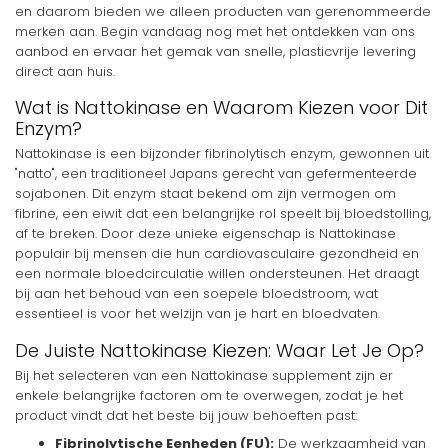
en daarom bieden we alleen producten van gerenommeerde
merken aan. Begin vandaag nog met het ontdekken van ons
aanbod en ervaar het gemak van snelle, plasticvrije levering
direct aan huis.
Wat is Nattokinase en Waarom Kiezen voor Dit
Enzym?
Nattokinase is een bijzonder fibrinolytisch enzym, gewonnen uit
"natto", een traditioneel Japans gerecht van gefermenteerde
sojabonen. Dit enzym staat bekend om zijn vermogen om
fibrine, een eiwit dat een belangrijke rol speelt bij bloedstolling,
af te breken. Door deze unieke eigenschap is Nattokinase
populair bij mensen die hun cardiovasculaire gezondheid en
een normale bloedcirculatie willen ondersteunen. Het draagt
bij aan het behoud van een soepele bloedstroom, wat
essentieel is voor het welzijn van je hart en bloedvaten.
De Juiste Nattokinase Kiezen: Waar Let Je Op?
Bij het selecteren van een Nattokinase supplement zijn er
enkele belangrijke factoren om te overwegen, zodat je het
product vindt dat het beste bij jouw behoeften past:
Fibrinolytische Eenheden (FU):
De werkzaamheid van