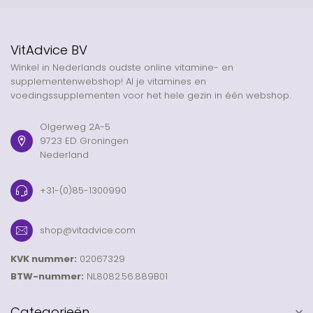
VitAdvice BV
Winkel in Nederlands oudste online vitamine- en
supplementenwebshop! Al je vitamines en
voedingssupplementen voor het hele gezin in één webshop.
Olgerweg 2A-5
9723 ED Groningen
Nederland
+31-(0)85-1300990
shop@vitadvice.com
KVK nummer:
02067329
BTW-nummer:
NL8082.56.889B01
Categorieën