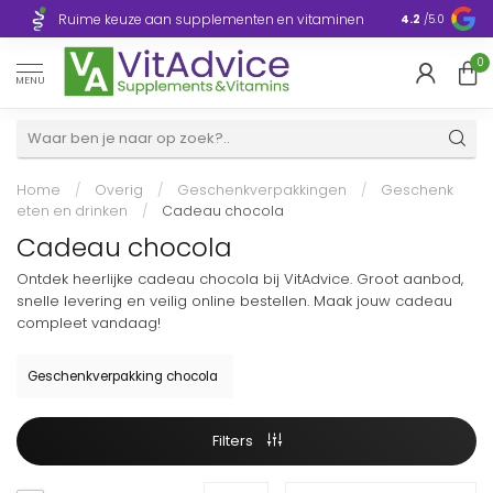
Razendsnelle
Ruime keuze aan supplementen en vitaminen
4.2
/5.0
Europa
0
MENU
Home
/
Overig
/
Geschenkverpakkingen
/
Geschenk
eten en drinken
/
Cadeau chocola
Cadeau chocola
Ontdek heerlijke cadeau chocola bij VitAdvice. Groot aanbod,
snelle levering en veilig online bestellen. Maak jouw cadeau
compleet vandaag!
Geschenkverpakking chocola
Filters