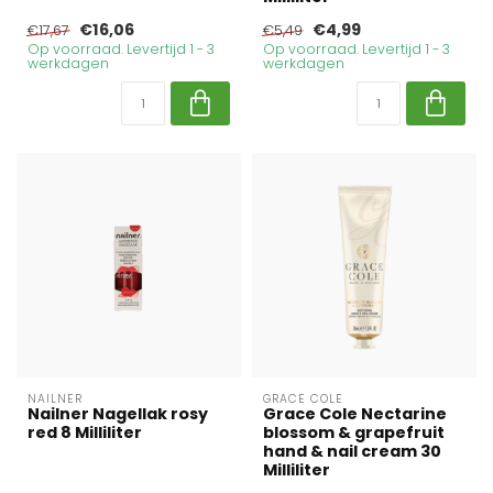
€16,06
€4,99
€17,67
€5,49
Op voorraad. Levertijd 1 - 3
Op voorraad. Levertijd 1 - 3
werkdagen
werkdagen
NAILNER
GRACE COLE
Nailner Nagellak rosy
Grace Cole Nectarine
red 8 Milliliter
blossom & grapefruit
hand & nail cream 30
Milliliter