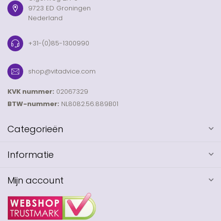
9723 ED Groningen
Nederland
+31-(0)85-1300990
shop@vitadvice.com
KVK nummer:
02067329
BTW-nummer:
NL8082.56.889B01
Categorieën
Informatie
Mijn account