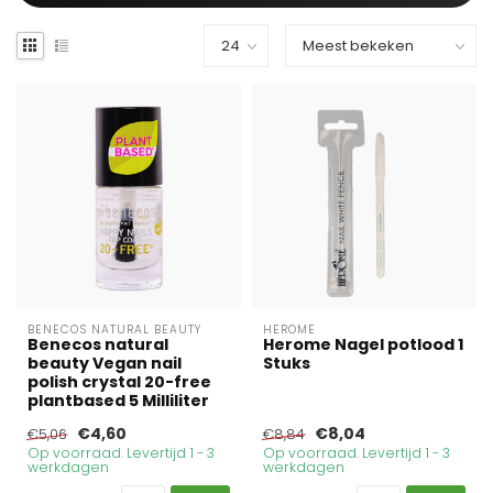
BENECOS NATURAL BEAUTY
HEROME
Benecos natural
Herome Nagel potlood 1
beauty Vegan nail
Stuks
polish crystal 20-free
plantbased 5 Milliliter
€4,60
€8,04
€5,06
€8,84
Op voorraad. Levertijd 1 - 3
Op voorraad. Levertijd 1 - 3
werkdagen
werkdagen