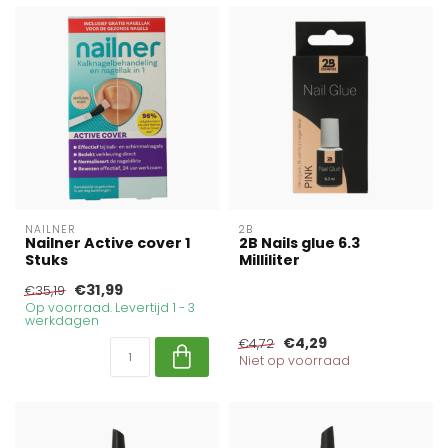
NAILNER
2B
Nailner Active cover 1
2B Nails glue 6.3
Stuks
Milliliter
€31,99
€35,19
Op voorraad. Levertijd 1 - 3
werkdagen
€4,29
€4,72
Niet op voorraad