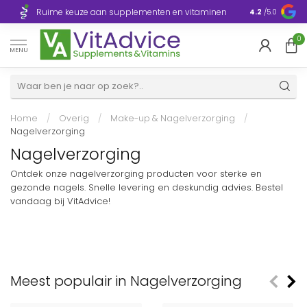
Razendsnelle
Ruime keuze aan supplementen en vitaminen
4.2
/5.0
Europa
0
MENU
Home
/
Overig
/
Make-up & Nagelverzorging
/
Nagelverzorging
Nagelverzorging
Ontdek onze nagelverzorging producten voor sterke en
gezonde nagels. Snelle levering en deskundig advies. Bestel
vandaag bij VitAdvice!
Meest populair in Nagelverzorging