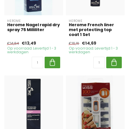
HEROME
HEROME
Herome Nagel rapid dry
Herome French liner
spray 75 Milliliter
met protecting top
coat 1 Set
€13,49
€14,69
€14,84
€16,16
Op voorraad. Levertijd 1 - 3
Op voorraad. Levertijd 1 - 3
werkdagen
werkdagen