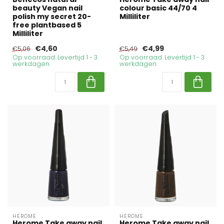
beauty Vegan nail
colour basic 44/70 4
polish my secret 20-
Milliliter
free plantbased 5
Milliliter
€4,60
€4,99
€5,06
€5,49
Op voorraad. Levertijd 1 - 3
Op voorraad. Levertijd 1 - 3
werkdagen
werkdagen
HEROME
HEROME
Herome Take away nail
Herome Take away nail