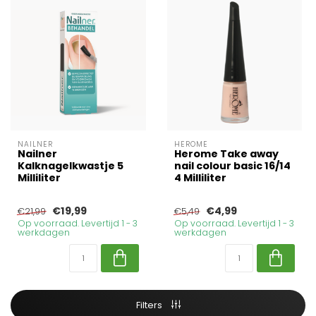
NAILNER
HEROME
Nailner
Herome Take away
Kalknagelkwastje 5
nail colour basic 16/14
Milliliter
4 Milliliter
€19,99
€4,99
€21,99
€5,49
Op voorraad. Levertijd 1 - 3
Op voorraad. Levertijd 1 - 3
werkdagen
werkdagen
Filters