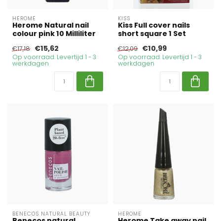
HEROME
KISS
Herome Natural nail
Kiss Full cover nails
colour pink 10 Milliliter
short square 1 Set
€15,62
€10,99
€17,18
€12,09
Op voorraad. Levertijd 1 - 3
Op voorraad. Levertijd 1 - 3
werkdagen
werkdagen
BENECOS NATURAL BEAUTY
HEROME
Benecos natural
Herome Take away nail