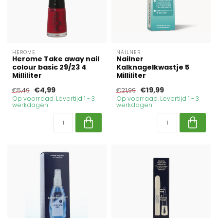
HEROME
NAILNER
Herome Take away nail
Nailner
colour basic 29/23 4
Kalknagelkwastje 5
Milliliter
Milliliter
€4,99
€19,99
€5,49
€21,99
Op voorraad. Levertijd 1 - 3
Op voorraad. Levertijd 1 - 3
werkdagen
werkdagen