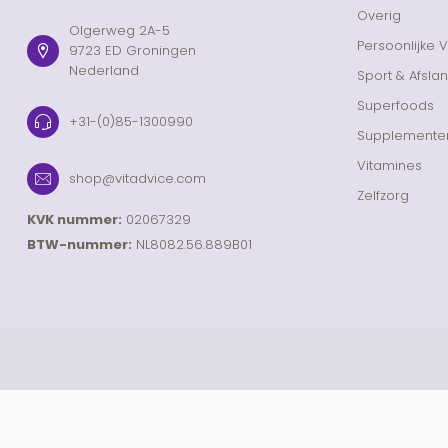
Overig
Olgerweg 2A-5
Persoonlijke 
9723 ED Groningen
Nederland
Sport & Afsla
Superfoods
+31-(0)85-1300990
Supplemente
Vitamines
shop@vitadvice.com
Zelfzorg
KVK nummer:
02067329
BTW-nummer:
NL8082.56.889B01