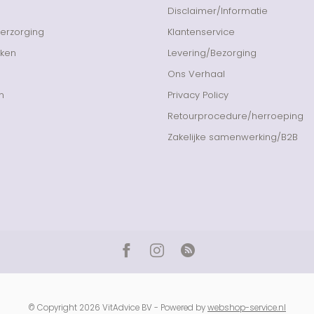
Disclaimer/Informatie
Verzorging
Klantenservice
nken
Levering/Bezorging
Ons Verhaal
n
Privacy Policy
Retourprocedure/herroeping
Zakelijke samenwerking/B2B
© Copyright 2026 VitAdvice BV - Powered by
webshop-service.nl