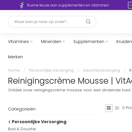
Ruime keuze aan supplementen en vitaminen
Vitamines
Mineralen
Supplementen
Kruiden
Merken
Home
/
Persoonlijke Verzorging
/
Gezichtsverzorging
/
R
Reinigingscrème Mousse | VitA
Ontdek onze reinigingscrème mousse voor een stralende huid. D
0
Pro
Categorieën
Persoonlijke Verzorging
Bad & Douche