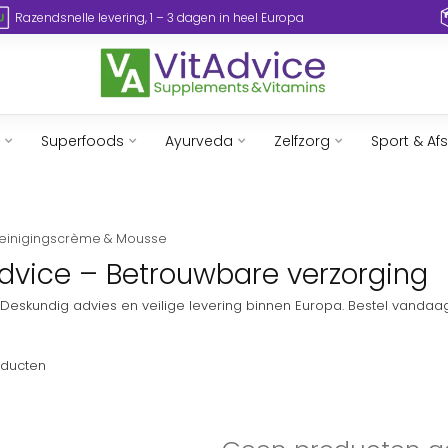
Razendsnelle levering, 1 – 3 dagen in heel Europa
Superfoods
Ayurveda
Zelfzorg
Sport & Af
einigingscrème & Mousse
dvice – Betrouwbare verzorging
eskundig advies en veilige levering binnen Europa. Bestel vandaag 
ducten