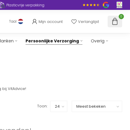
Plasticvrije verpakking
0
Mijn account
Verlanglijst
Taal
slanken
Persoonlijke Verzorging
Overig
bij VitAdvice!
Toon: