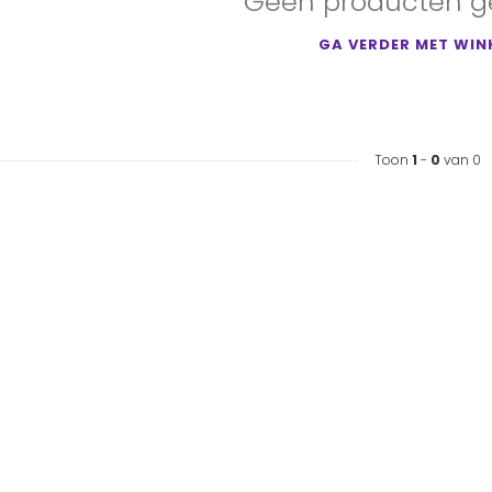
Geen producten g
GA VERDER MET WIN
Toon
1
-
0
van 0