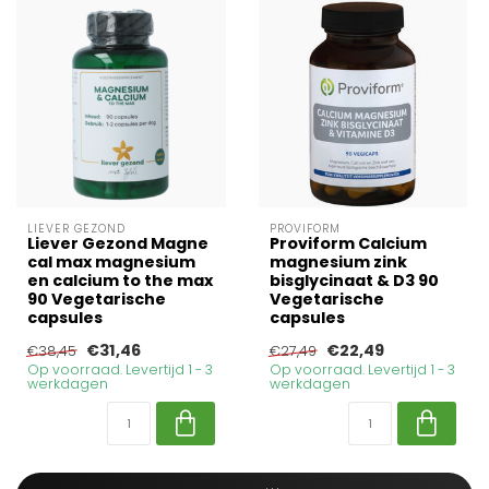
LIEVER GEZOND
PROVIFORM
Liever Gezond Magne
Proviform Calcium
cal max magnesium
magnesium zink
en calcium to the max
bisglycinaat & D3 90
90 Vegetarische
Vegetarische
capsules
capsules
€31,46
€22,49
€38,45
€27,49
Op voorraad. Levertijd 1 - 3
Op voorraad. Levertijd 1 - 3
werkdagen
werkdagen