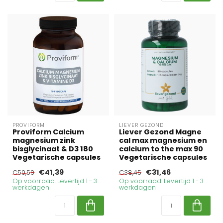
PROVIFORM
LIEVER GEZOND
Proviform Calcium
Liever Gezond Magne
magnesium zink
cal max magnesium en
bisglycinaat & D3 180
calcium to the max 90
Vegetarische capsules
Vegetarische capsules
€41,39
€31,46
€50,59
€38,45
Op voorraad. Levertijd 1 - 3
Op voorraad. Levertijd 1 - 3
werkdagen
werkdagen