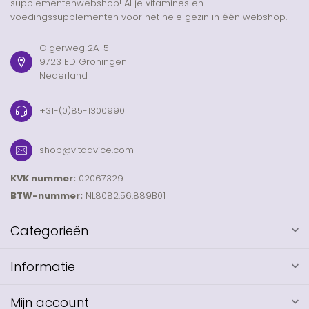
supplementenwebshop! Al je vitamines en
voedingssupplementen voor het hele gezin in één webshop.
Olgerweg 2A-5
9723 ED Groningen
Nederland
+31-(0)85-1300990
shop@vitadvice.com
KVK nummer:
02067329
BTW-nummer:
NL8082.56.889B01
Categorieën
Informatie
Mijn account