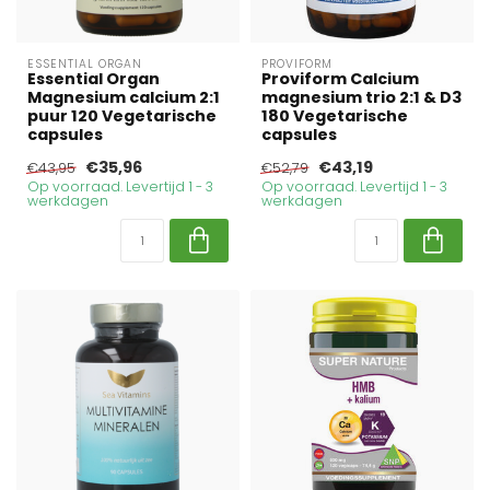
ESSENTIAL ORGAN
PROVIFORM
Essential Organ
Proviform Calcium
Magnesium calcium 2:1
magnesium trio 2:1 & D3
puur 120 Vegetarische
180 Vegetarische
capsules
capsules
€35,96
€43,19
€43,95
€52,79
Op voorraad. Levertijd 1 - 3
Op voorraad. Levertijd 1 - 3
werkdagen
werkdagen