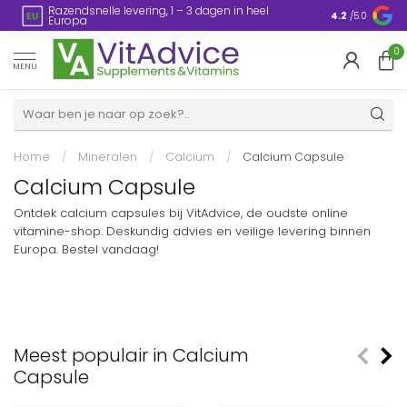
Razendsnelle levering, 1 – 3 dagen in heel
en
Plasticvrije
4.2
/5.0
Europa
0
MENU
Home
/
Mineralen
/
Calcium
/
Calcium Capsule
Calcium Capsule
Ontdek calcium capsules bij VitAdvice, de oudste online
vitamine-shop. Deskundig advies en veilige levering binnen
Europa. Bestel vandaag!
Meest populair in Calcium
Capsule