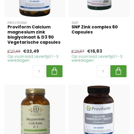
PROVIFORM
SNP
Proviform Calcium
SNP Zink complex 60
magnesium zink
Capsules
bisglycinaat & D3 90
Vegetarische capsules
€22,49
€16,83
€27,49
€20,57
Op voorraad. Levertijd 1 - 3
Op voorraad. Levertijd 1 - 3
werkdagen
werkdagen