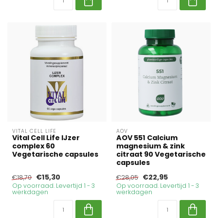
VITAL CELL LIFE
AOV
Vital Cell Life IJzer
AOV 551 Calcium
complex 60
magnesium & zink
Vegetarische capsules
citraat 90 Vegetarische
capsules
€15,30
€22,95
€18,70
€28,05
Op voorraad. Levertijd 1 - 3
Op voorraad. Levertijd 1 - 3
werkdagen
werkdagen