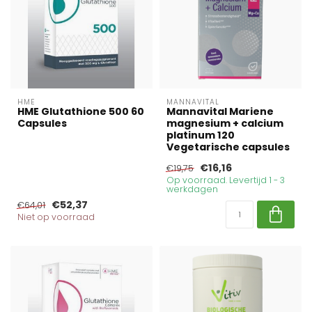
HME
MANNAVITAL
HME Glutathione 500 60
Mannavital Mariene
Capsules
magnesium + calcium
platinum 120
Vegetarische capsules
€16,16
€19,75
Op voorraad. Levertijd 1 - 3
werkdagen
€52,37
€64,01
Niet op voorraad