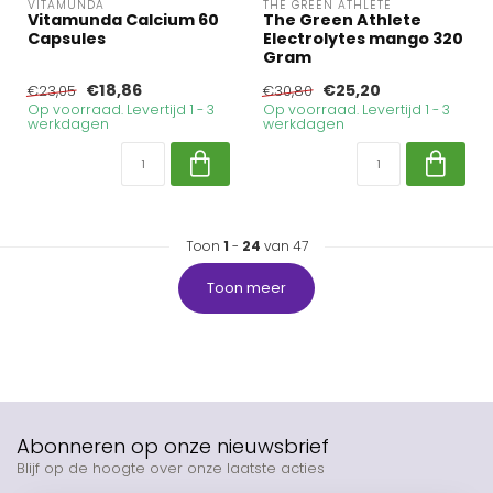
VITAMUNDA
THE GREEN ATHLETE
Vitamunda Calcium 60
The Green Athlete
Capsules
Electrolytes mango 320
Gram
€18,86
€25,20
€23,05
€30,80
Op voorraad. Levertijd 1 - 3
Op voorraad. Levertijd 1 - 3
werkdagen
werkdagen
Toon
1
-
24
van 47
Toon meer
Abonneren op onze nieuwsbrief
Blijf op de hoogte over onze laatste acties