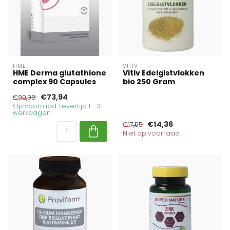
HME
VITIV
HME Derma glutathione
Vitiv Edelgistvlokken
complex 90 Capsules
bio 250 Gram
€73,94
€90,38
Op voorraad. Levertijd 1 - 3
werkdagen
€14,36
€17,55
Niet op voorraad