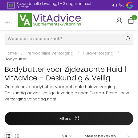
Razendsnelle levering, 1 – 3 dagen in heel
en
Plasticvrije
4.2
/5.0
Europa
0
MENU
Home
/
Persoonlijke Verzorging
/
Huidverzorging
/
Bodybutter
Bodybutter voor Zijdezachte Huid |
VitAdvice – Deskundig & Veilig
Ontdek onze bodybutter voor optimale huidverzorging.
Deskundig advies, veilige levering binnen Europa. Bestel jouw
verzorging vandaag nog!
Filters