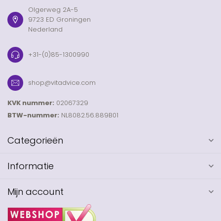
Olgerweg 2A-5
9723 ED Groningen
Nederland
+31-(0)85-1300990
shop@vitadvice.com
KVK nummer:
02067329
BTW-nummer:
NL8082.56.889B01
Categorieën
Informatie
Mijn account