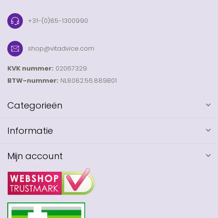
+31-(0)85-1300990
shop@vitadvice.com
KVK nummer:
02067329
BTW-nummer:
NL8082.56.889B01
Categorieën
Informatie
Mijn account