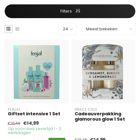
Filters
FENJAL
GRACE COLE
Giftset intensive 1 Set
Cadeauverpakking
glamorous glow 1 Set
€14,99
€16,49
Op voorraad. Levertijd 1 - 3
werkdagen
€14,95
€16,45