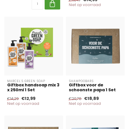
Niet op voorraad
MARCEL'S GREEN SOAP
SHAMPOOBARS
Giftbox handsoap mix 3
Giftbox voor de
x 250ml 1 Set
schoonste papa 1 Set
€12,99
€18,89
€14,29
€20,78
Niet op voorraad
Niet op voorraad