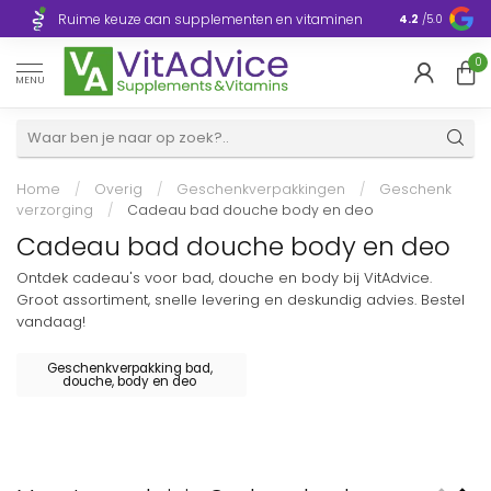
Razendsnelle
Ruime keuze aan supplementen en vitaminen
4.2
/5.0
Europa
0
MENU
Home
/
Overig
/
Geschenkverpakkingen
/
Geschenk
verzorging
/
Cadeau bad douche body en deo
Cadeau bad douche body en deo
Ontdek cadeau's voor bad, douche en body bij VitAdvice.
Groot assortiment, snelle levering en deskundig advies. Bestel
vandaag!
Geschenkverpakking bad,
douche, body en deo