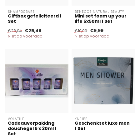
SHAMPOOBARS
BENECOS NATURAL BEAUTY
Giftbox gefeliciteerd 1
Mini set foam up your
Set
life 5x50ml 1 Set
€25,49
€9,99
€28,04
€10,99
Niet op voorraad
Niet op voorraad
VOLATILE
KNEIPP
Cadeauverpakking
Geschenkset luxe men
douchegel 5 x 30ml 1
1 Set
Set