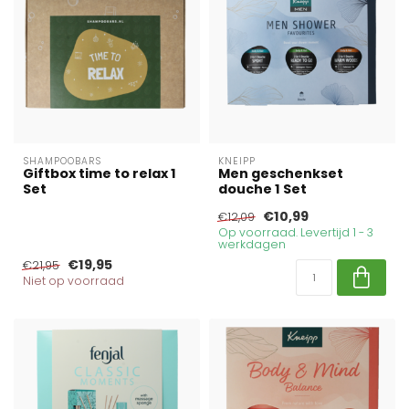
SHAMPOOBARS
KNEIPP
Giftbox time to relax 1
Men geschenkset
Set
douche 1 Set
€10,99
€12,09
Op voorraad. Levertijd 1 - 3
werkdagen
€19,95
€21,95
Niet op voorraad