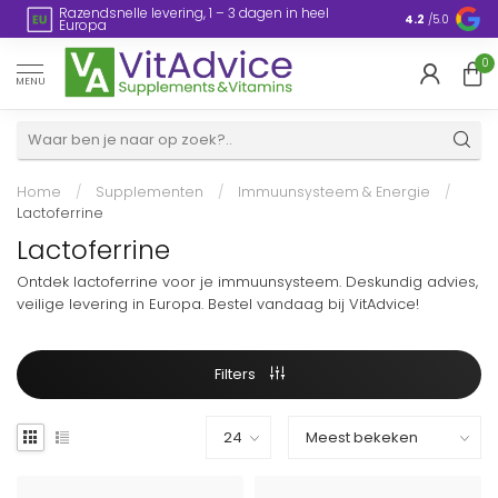
Razendsnelle levering, 1 – 3 dagen in heel
en
Plasticvrije
4.2
/5.0
Europa
0
MENU
Home
/
Supplementen
/
Immuunsysteem & Energie
/
Lactoferrine
Lactoferrine
Ontdek lactoferrine voor je immuunsysteem. Deskundig advies,
veilige levering in Europa. Bestel vandaag bij VitAdvice!
Filters