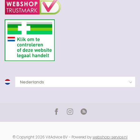
© Copyright 2026 VitAdvice BV - Powered by
webshop-service.nl