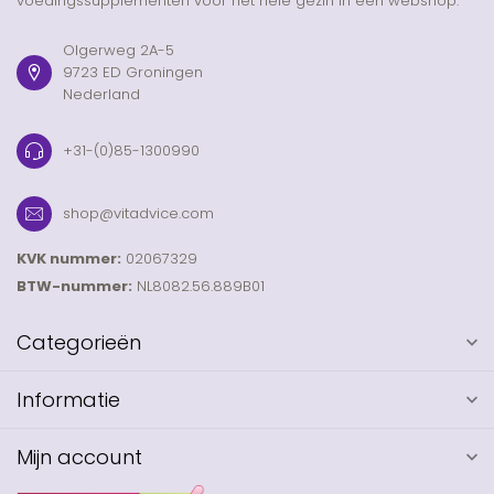
voedingssupplementen voor het hele gezin in één webshop.
Olgerweg 2A-5
9723 ED Groningen
Nederland
+31-(0)85-1300990
shop@vitadvice.com
KVK nummer:
02067329
BTW-nummer:
NL8082.56.889B01
Categorieën
Informatie
Mijn account