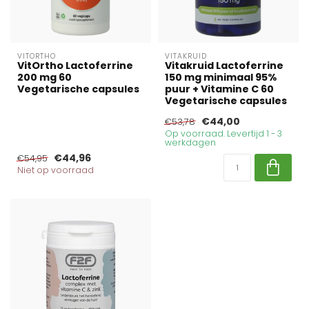
VITORTHO
VITAKRUID
VitOrtho Lactoferrine
Vitakruid Lactoferrine
200 mg 60
150 mg minimaal 95%
Vegetarische capsules
puur + Vitamine C 60
Vegetarische capsules
€44,00
€53,78
Op voorraad. Levertijd 1 - 3
werkdagen
€44,96
€54,95
Niet op voorraad