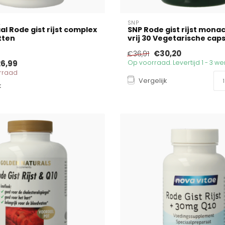
L
SNP
al Rode gist rijst complex
SNP Rode gist rijst monac
tten
vrij 30 Vegetarische cap
€30,20
€36,91
6,99
Op voorraad. Levertijd 1 - 3 
orraad
Vergelijk
k