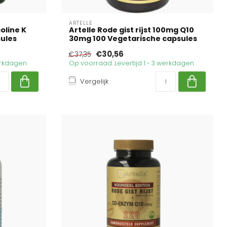
ARTELLE
oline K
Artelle Rode gist rijst 100mg Q10
sules
30mg 100 Vegetarische capsules
€30,56
€37,35
werkdagen
Op voorraad. Levertijd 1 - 3 werkdagen
Vergelijk