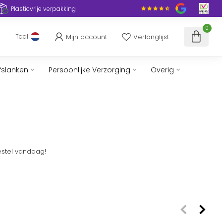
Plasticvrije verpakking
0
Mijn account
Verlanglijst
Taal
fslanken
Persoonlijke Verzorging
Overig
Bestel vandaag!