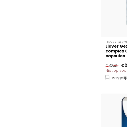
LIEVER GEZ
Liever Gez
complex Q
capsules
€2
€32,95
Niet op vo
Vergelij