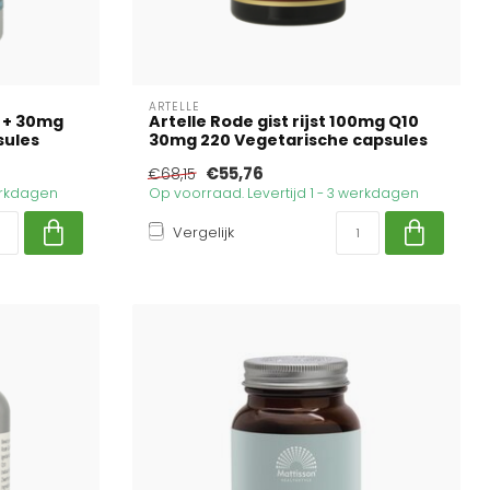
ARTELLE
t + 30mg
Artelle Rode gist rijst 100mg Q10
sules
30mg 220 Vegetarische capsules
€55,76
€68,15
werkdagen
Op voorraad. Levertijd 1 - 3 werkdagen
Vergelijk