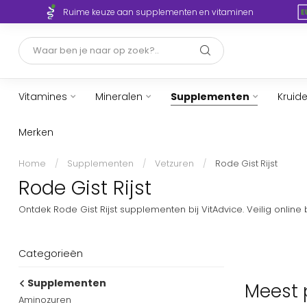
Ruime keuze aan supplementen en vitaminen
Vitamines
Mineralen
Supplementen
Kruid
Merken
Home
/
Supplementen
/
Vetzuren
/
Rode Gist Rijst
Rode Gist Rijst
Ontdek Rode Gist Rijst supplementen bij VitAdvice. Veilig onlin
Categorieën
Supplementen
Meest p
Aminozuren