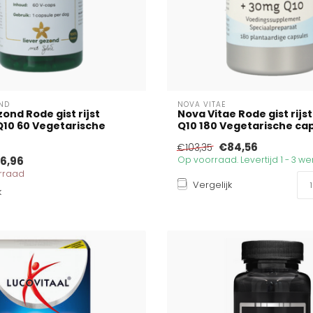
OND
NOVA VITAE
ond Rode gist rijst
Nova Vitae Rode gist rijs
10 60 Vegetarische
Q10 180 Vegetarische ca
€84,56
€103,35
6,96
Op voorraad. Levertijd 1 - 3 
orraad
Vergelijk
k