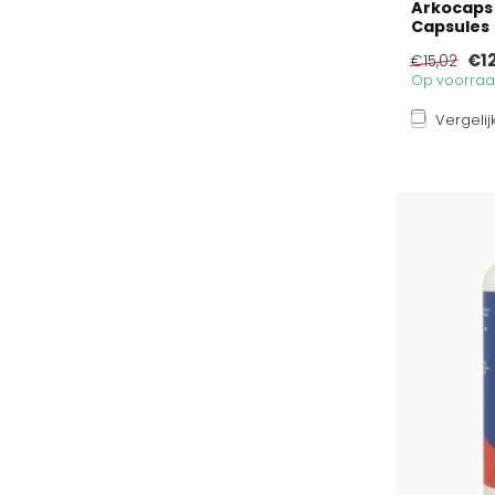
Arkocaps R
Capsules
€12
€15,02
Op voorraad
Vergelij