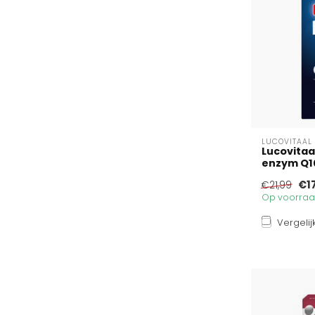
LUCOVITAAL
Lucovitaal
enzym Q1
€1
€21,99
Op voorraad
Vergelij