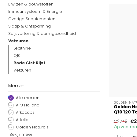
Eiwitten & bouwstoffen
Immuunsysteem & Energie
Overige Supplementen
Slaap & Ontspanning
Spijsvertering & darmgezondheid
Vetzuren
Lecithine
Q10
Rode Gist Rijst
Vetzuren
Merken
Alle merken
GOLDEN NAT
APB Holland
Golden Nat
Q10 120 T
Arkocaps
Artelle
€2
€27,49
Golden Naturals
Op voorraad
Bekijk meer