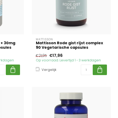
MATTISSON
t + 30mg
Mattisson Rode gist rijst complex
psules
90 Vegetarische capsules
€17,96
€21,95
werkdagen
Op voorraad. Levertijd 1 - 3 werkdagen
Vergelijk