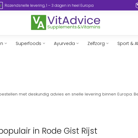
Razendsnelle levering, 1 – 3 dagen in heel Europa
en
Superfoods
Ayurveda
Zelfzorg
Sport & A
e bestellen met deskundig advies en snelle levering binnen Europa. 
opulair in Rode Gist Rijst