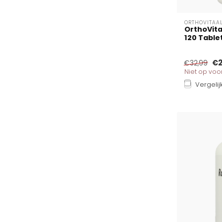
ORTHOVITAA
OrthoVita
120 Table
€2
€32,99
Niet op vo
Vergelij