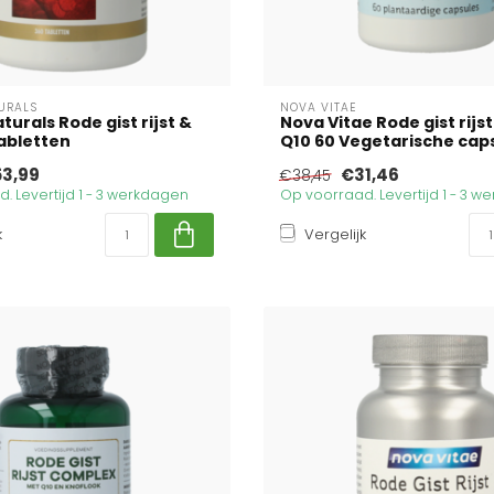
URALS
NOVA VITAE
urals Rode gist rijst &
Nova Vitae Rode gist rijs
abletten
Q10 60 Vegetarische cap
3,99
€31,46
€38,45
. Levertijd 1 - 3 werkdagen
Op voorraad. Levertijd 1 - 3 
k
Vergelijk