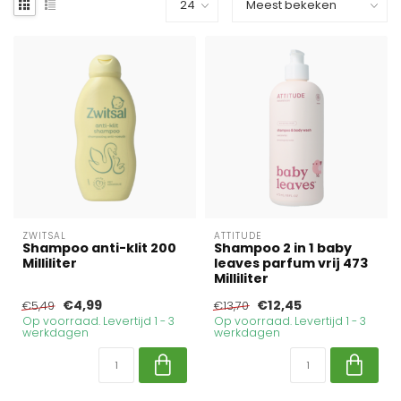
ZWITSAL
ATTITUDE
Shampoo anti-klit 200
Shampoo 2 in 1 baby
Milliliter
leaves parfum vrij 473
Milliliter
€4,99
€12,45
€5,49
€13,70
Op voorraad. Levertijd 1 - 3
Op voorraad. Levertijd 1 - 3
werkdagen
werkdagen