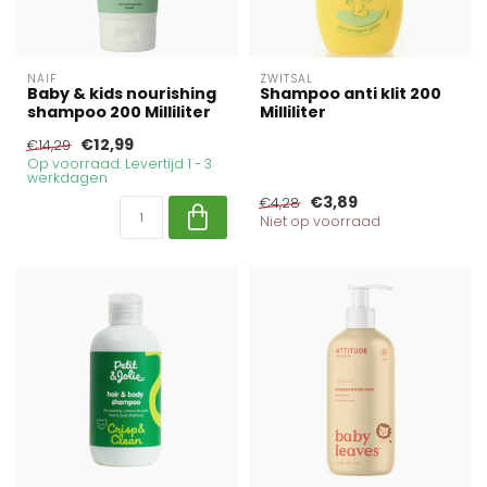
NAIF
ZWITSAL
Baby & kids nourishing
Shampoo anti klit 200
shampoo 200 Milliliter
Milliliter
€12,99
€14,29
Op voorraad. Levertijd 1 - 3
werkdagen
€3,89
€4,28
Niet op voorraad