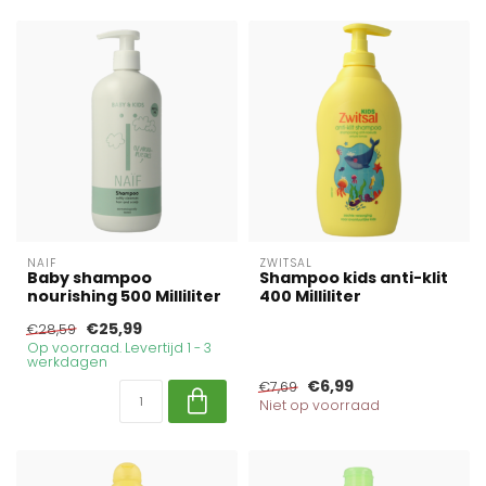
NAIF
ZWITSAL
Baby shampoo
Shampoo kids anti-klit
nourishing 500 Milliliter
400 Milliliter
€25,99
€28,59
Op voorraad. Levertijd 1 - 3
werkdagen
€6,99
€7,69
Niet op voorraad