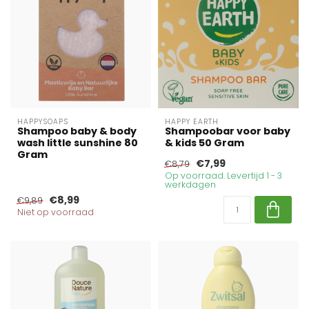
HAPPYSOAPS
HAPPY EARTH
Shampoo baby & body
Shampoobar voor baby
wash little sunshine 80
& kids 50 Gram
Gram
€7,99
€8,79
Op voorraad. Levertijd 1 - 3
werkdagen
€8,99
€9,89
Niet op voorraad