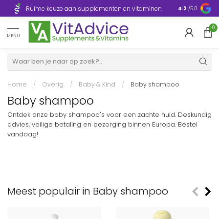
Razendsnelle
Ruime keuze aan supplementen en vitaminen
4.2
/5.0
Europa
0
MENU
Home
/
Overig
/
Baby & Kind
/
Baby shampoo
Baby shampoo
Ontdek onze baby shampoo's voor een zachte huid. Deskundig
advies, veilige betaling en bezorging binnen Europa. Bestel
vandaag!
Meest populair in Baby shampoo