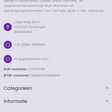
Winkel in Nederlands oudste online vitamine- en
supplementenwebshop! Al je vitamines en
voedingssupplementen voor het hele gezin in één webshop.
Olgerweg 2A-5
9723 ED Groningen
Nederland
+31-(0)85-1300990
shop@vitadvice.com
KVK nummer:
02067329
BTW-nummer:
NL8082.56.889B01
Categorieën
Informatie