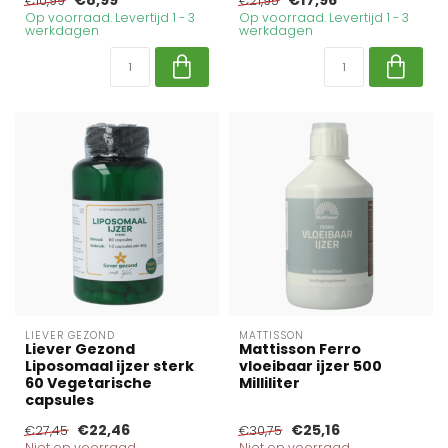
€8,99
€17,96
€10,99
€21,95
Op voorraad. Levertijd 1 - 3
Op voorraad. Levertijd 1 - 3
werkdagen
werkdagen
LIEVER GEZOND
MATTISSON
Liever Gezond
Mattisson Ferro
Liposomaal ijzer sterk
vloeibaar ijzer 500
60 Vegetarische
Milliliter
capsules
€22,46
€25,16
€27,45
€30,75
Niet op voorraad
Niet op voorraad