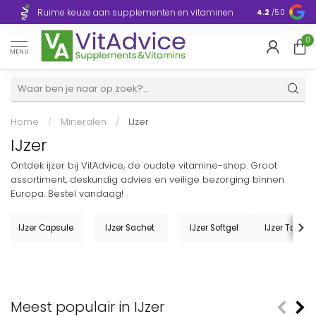
Razendsnelle
Ruime keuze aan supplementen en vitaminen
4.2
/5.0
Europa
0
MENU
Home
/
Mineralen
/
IJzer
IJzer
Ontdek ijzer bij VitAdvice, de oudste vitamine-shop. Groot
assortiment, deskundig advies en veilige bezorging binnen
Europa. Bestel vandaag!
IJzer Capsule
IJzer Sachet
IJzer Softgel
IJzer Tablet
Meest populair in IJzer