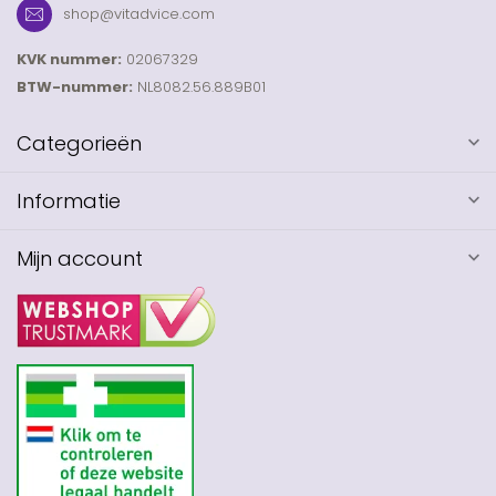
shop@vitadvice.com
KVK nummer:
02067329
BTW-nummer:
NL8082.56.889B01
Categorieën
Informatie
Mijn account