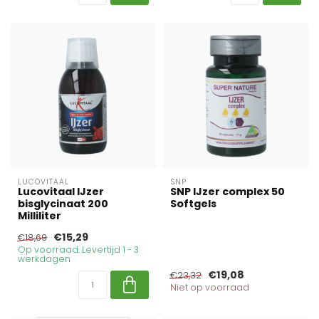
LUCOVITAAL
SNP
Lucovitaal IJzer
SNP IJzer complex 50
bisglycinaat 200
Softgels
Milliliter
€15,29
€18,69
Op voorraad. Levertijd 1 - 3
werkdagen
€19,08
€23,32
Niet op voorraad