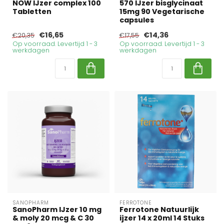
NOW IJzer complex 100
570 IJzer bisglycinaat
Tabletten
15mg 90 Vegetarische
capsules
€16,65
€14,36
€20,35
€17,55
Op voorraad. Levertijd 1 - 3
Op voorraad. Levertijd 1 - 3
werkdagen
werkdagen
SANOPHARM
FERROTONE
SanoPharm IJzer 10 mg
Ferrotone Natuurlijk
& moly 20 mcg & C 30
ijzer 14 x 20ml 14 Stuks