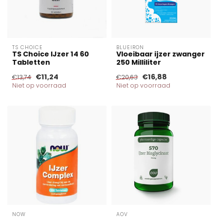
TS CHOICE
BLUEIRON
TS Choice IJzer 14 60
Vloeibaar ijzer zwanger
Tabletten
250 Milliliter
€11,24
€16,88
€13,74
€20,63
Niet op voorraad
Niet op voorraad
NOW
AOV