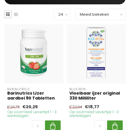
BARINUTRICS
BLUEIRON
Barinutrics IJzer
Vloeibaar ijzer original
aardbei 90 Tabletten
330 Milliliter
€20,25
€18,77
€24,75
€22,94
Op voorraad. Levertijd 1 - 3
Op voorraad. Levertijd 1 - 3
werkdagen
werkdagen