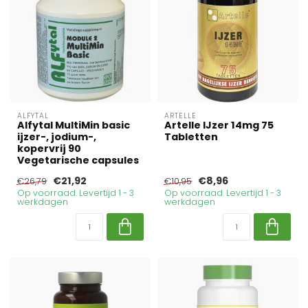
ALFYTAL
ARTELLE
Alfytal MultiMin basic
Artelle IJzer 14mg 75
ijzer-, jodium-,
Tabletten
kopervrij 90
Vegetarische capsules
€21,92
€8,96
€26,79
€10,95
Op voorraad. Levertijd 1 - 3
Op voorraad. Levertijd 1 - 3
werkdagen
werkdagen