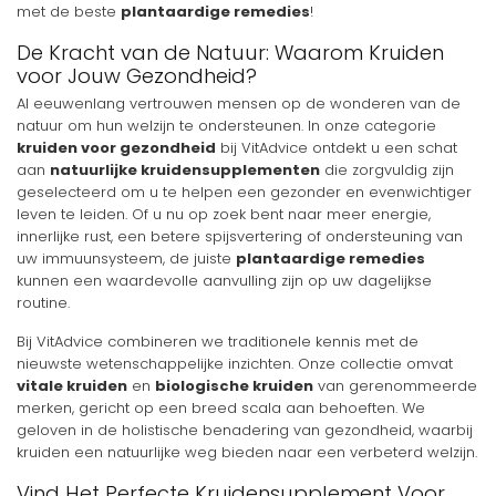
met de beste
plantaardige remedies
!
De Kracht van de Natuur: Waarom Kruiden
voor Jouw Gezondheid?
Al eeuwenlang vertrouwen mensen op de wonderen van de
natuur om hun welzijn te ondersteunen. In onze categorie
kruiden voor gezondheid
bij VitAdvice ontdekt u een schat
aan
natuurlijke kruidensupplementen
die zorgvuldig zijn
geselecteerd om u te helpen een gezonder en evenwichtiger
leven te leiden. Of u nu op zoek bent naar meer energie,
innerlijke rust, een betere spijsvertering of ondersteuning van
uw immuunsysteem, de juiste
plantaardige remedies
kunnen een waardevolle aanvulling zijn op uw dagelijkse
routine.
Bij VitAdvice combineren we traditionele kennis met de
nieuwste wetenschappelijke inzichten. Onze collectie omvat
vitale kruiden
en
biologische kruiden
van gerenommeerde
merken, gericht op een breed scala aan behoeften. We
geloven in de holistische benadering van gezondheid, waarbij
kruiden een natuurlijke weg bieden naar een verbeterd welzijn.
Vind Het Perfecte Kruidensupplement Voor