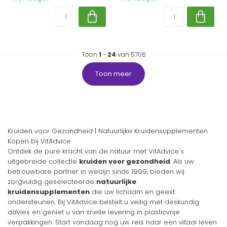
Toon
1
-
24
van 5706
Toon meer
Kruiden voor Gezondheid | Natuurlijke Kruidensupplementen
Kopen bij VitAdvice
Ontdek de pure kracht van de natuur met VitAdvice's
uitgebreide collectie
kruiden voor gezondheid
. Als uw
betrouwbare partner in welzijn sinds 1999, bieden wij
zorgvuldig geselecteerde
natuurlijke
kruidensupplementen
die uw lichaam en geest
ondersteunen. Bij VitAdvice bestelt u veilig met deskundig
advies en geniet u van snelle levering in plasticvrije
verpakkingen. Start vandaag nog uw reis naar een vitaal leven