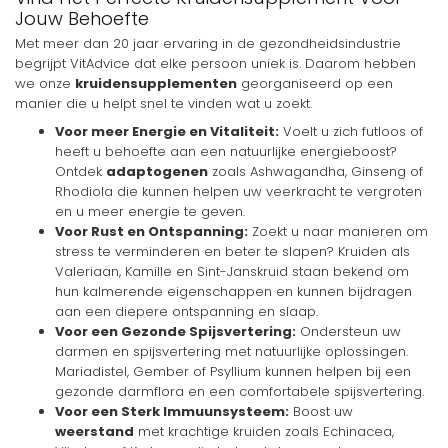
Jouw Behoefte
Met meer dan 20 jaar ervaring in de gezondheidsindustrie
begrijpt VitAdvice dat elke persoon uniek is. Daarom hebben
we onze
kruidensupplementen
georganiseerd op een
manier die u helpt snel te vinden wat u zoekt.
Voor meer Energie en Vitaliteit:
Voelt u zich futloos of
heeft u behoefte aan een natuurlijke energieboost?
Ontdek
adaptogenen
zoals Ashwagandha, Ginseng of
Rhodiola die kunnen helpen uw veerkracht te vergroten
en u meer energie te geven.
Voor Rust en Ontspanning:
Zoekt u naar manieren om
stress te verminderen en beter te slapen? Kruiden als
Valeriaan, Kamille en Sint-Janskruid staan bekend om
hun kalmerende eigenschappen en kunnen bijdragen
aan een diepere ontspanning en slaap.
Voor een Gezonde Spijsvertering:
Ondersteun uw
darmen en spijsvertering met natuurlijke oplossingen.
Mariadistel, Gember of Psyllium kunnen helpen bij een
gezonde darmflora en een comfortabele spijsvertering.
Voor een Sterk Immuunsysteem:
Boost uw
weerstand
met krachtige kruiden zoals Echinacea,