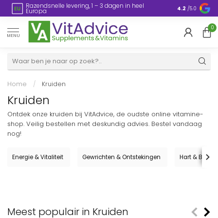
Razendsnelle levering, 1 – 3 dagen in heel
en
Plasticvrije
4.2
/5.0
Europa
0
MENU
Home
/
Kruiden
Kruiden
Ontdek onze kruiden bij VitAdvice, de oudste online vitamine-
shop. Veilig bestellen met deskundig advies. Bestel vandaag
nog!
Energie & Vitaliteit
Gewrichten & Ontstekingen
Hart & Bloed
Meest populair in Kruiden