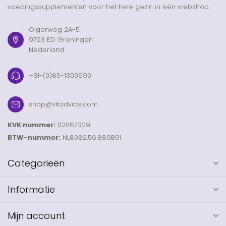
voedingssupplementen voor het hele gezin in één webshop.
Olgerweg 2A-5
9723 ED Groningen
Nederland
+31-(0)85-1300990
shop@vitadvice.com
KVK nummer:
02067329
BTW-nummer:
NL8082.56.889B01
Categorieën
Informatie
Mijn account