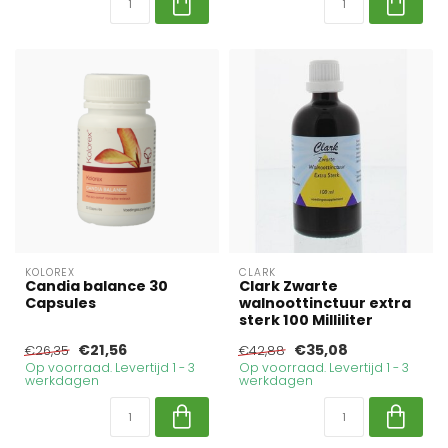
KOLOREX
CLARK
Candia balance 30
Clark Zwarte
Capsules
walnoottinctuur extra
sterk 100 Milliliter
€21,56
€35,08
€26,35
€42,88
Op voorraad. Levertijd 1 - 3
Op voorraad. Levertijd 1 - 3
werkdagen
werkdagen