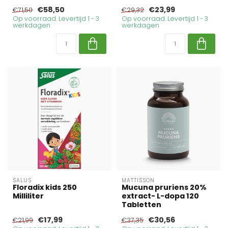
€58,50
€23,99
€71,50
€29,32
Op voorraad. Levertijd 1 - 3
Op voorraad. Levertijd 1 - 3
werkdagen
werkdagen
SALUS
MATTISSON
Floradix kids 250
Mucuna pruriens 20%
Milliliter
extract- L-dopa 120
Tabletten
€17,99
€30,56
€21,99
€37,35