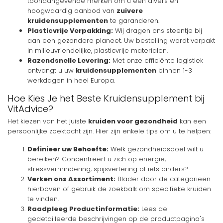
toonaangevende merken om u een divers en
hoogwaardig aanbod van
zuivere
kruidensupplementen
te garanderen.
Plasticvrije Verpakking:
Wij dragen ons steentje bij
aan een gezondere planeet. Uw bestelling wordt verpakt
in milieuvriendelijke, plasticvrije materialen.
Razendsnelle Levering:
Met onze efficiënte logistiek
ontvangt u uw
kruidensupplementen
binnen 1-3
werkdagen in heel Europa.
Hoe Kies Je het Beste Kruidensupplement bij
VitAdvice?
Het kiezen van het juiste
kruiden voor gezondheid
kan een
persoonlijke zoektocht zijn. Hier zijn enkele tips om u te helpen:
Definieer uw Behoefte:
Welk gezondheidsdoel wilt u
bereiken? Concentreert u zich op energie,
stressvermindering, spijsvertering of iets anders?
Verken ons Assortiment:
Blader door de categorieën
hierboven of gebruik de zoekbalk om specifieke kruiden
te vinden.
Raadpleeg Productinformatie:
Lees de
gedetailleerde beschrijvingen op de productpagina's