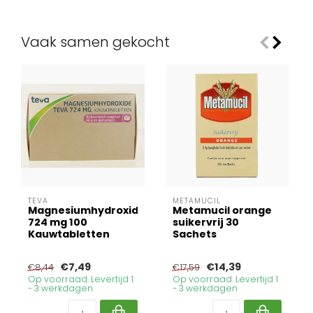
Vaak samen gekocht
TEVA
METAMUCIL
Magnesiumhydroxide
Metamucil orange
724 mg 100
suikervrij 30
Kauwtabletten
Sachets
€7,49
€14,39
€8,44
€17,59
Op voorraad. Levertijd 1
Op voorraad. Levertijd 1
- 3 werkdagen
- 3 werkdagen