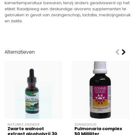
kamertemperatuur bewaren, tenzij anders geadviseerd op het
etiket. Raadpleeg een deskundige alvorens supplementen te
gebruiken in geval van zwangerschap, lactatie, medicijngebruik
en ziekte.
Productspecificaties
Merk
Clark
Gewicht
1.000 kg
Alternatieven
Categorie
Kruiden
NATURES ANSWER
ZONNEGOUD
Zwarte walnoot
Pulmonaria complex
extract alcoholvrij 30
50 Milliliter