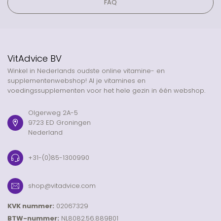
FAQ
VitAdvice BV
Winkel in Nederlands oudste online vitamine- en
supplementenwebshop! Al je vitamines en
voedingssupplementen voor het hele gezin in één webshop.
Olgerweg 2A-5
9723 ED Groningen
Nederland
+31-(0)85-1300990
shop@vitadvice.com
KVK nummer:
02067329
BTW-nummer:
NL8082.56.889B01