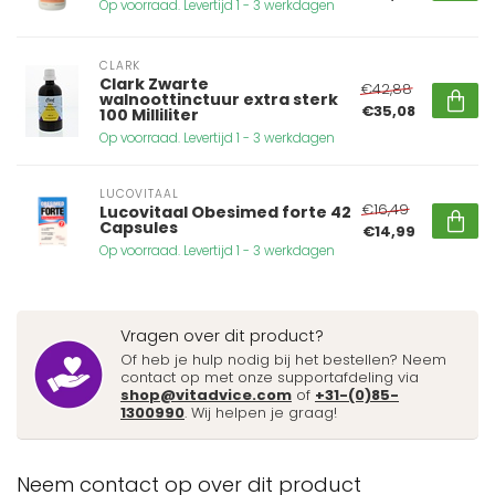
Op voorraad. Levertijd 1 - 3 werkdagen
CLARK
Clark Zwarte
€42,88
walnoottinctuur extra sterk
€35,08
100 Milliliter
Op voorraad. Levertijd 1 - 3 werkdagen
LUCOVITAAL
€16,49
Lucovitaal Obesimed forte 42
Capsules
€14,99
Op voorraad. Levertijd 1 - 3 werkdagen
Vragen over dit product?
Of heb je hulp nodig bij het bestellen? Neem
contact op met onze supportafdeling via
shop@vitadvice.com
of
+31-(0)85-
1300990
. Wij helpen je graag!
Neem contact op over dit product