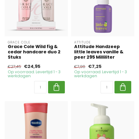
GRACE COLE
ATTITUDE
Grace Cole Wild fig &
Attitude Handzeep
cedar handcare duo 2
little leaves vanille &
Stuks
peer 295 Milliliter
€24,95
€7,25
€27,45
€7,98
Op voorraad. Levertijd 1 - 3
Op voorraad. Levertijd 1 - 3
werkdagen
werkdagen