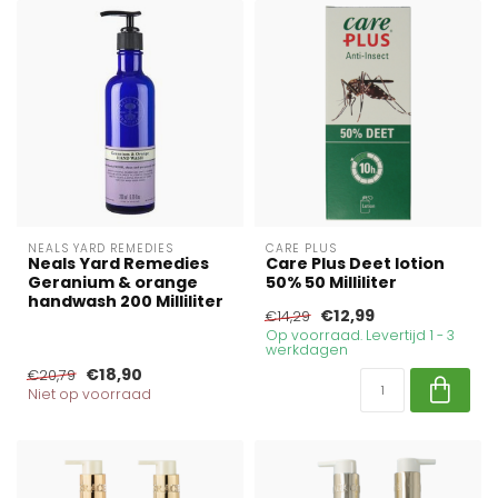
NEALS YARD REMEDIES
CARE PLUS
Neals Yard Remedies
Care Plus Deet lotion
Geranium & orange
50% 50 Milliliter
handwash 200 Milliliter
€12,99
€14,29
Op voorraad. Levertijd 1 - 3
werkdagen
€18,90
€20,79
Niet op voorraad