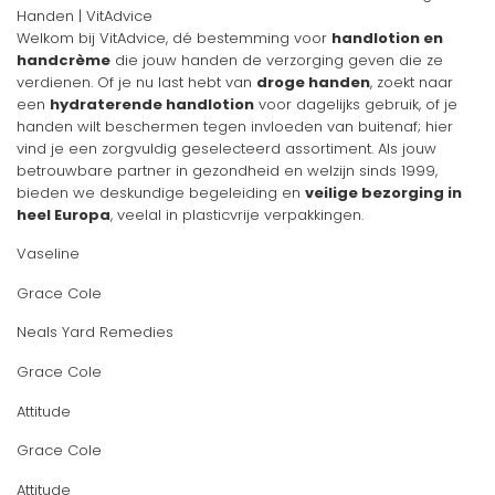
Handen | VitAdvice
Welkom bij VitAdvice, dé bestemming voor
handlotion en
handcrème
die jouw handen de verzorging geven die ze
verdienen. Of je nu last hebt van
droge handen
, zoekt naar
een
hydraterende handlotion
voor dagelijks gebruik, of je
handen wilt beschermen tegen invloeden van buitenaf; hier
vind je een zorgvuldig geselecteerd assortiment. Als jouw
betrouwbare partner in gezondheid en welzijn sinds 1999,
bieden we deskundige begeleiding en
veilige bezorging in
heel Europa
, veelal in plasticvrije verpakkingen.
Vaseline
Grace Cole
Neals Yard Remedies
Grace Cole
Attitude
Grace Cole
Attitude