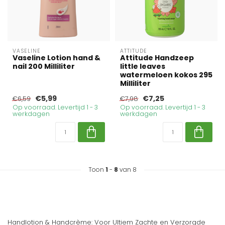
VASELINE
ATTITUDE
Vaseline Lotion hand &
Attitude Handzeep
nail 200 Milliliter
little leaves
watermeloen kokos 295
Milliliter
€5,99
€7,25
€6,59
€7,98
Op voorraad. Levertijd 1 - 3
Op voorraad. Levertijd 1 - 3
werkdagen
werkdagen
Toon
1
-
8
van 8
Handlotion & Handcrème: Voor Ultiem Zachte en Verzorgde