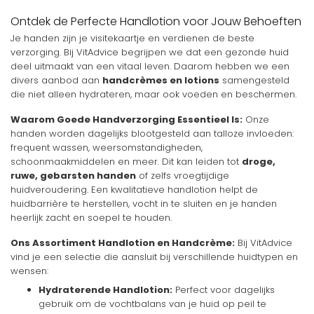
Ontdek de Perfecte Handlotion voor Jouw Behoeften
Je handen zijn je visitekaartje en verdienen de beste
verzorging. Bij VitAdvice begrijpen we dat een gezonde huid
deel uitmaakt van een vitaal leven. Daarom hebben we een
divers aanbod aan
handcrèmes en lotions
samengesteld
die niet alleen hydrateren, maar ook voeden en beschermen.
Waarom Goede Handverzorging Essentieel Is:
Onze
handen worden dagelijks blootgesteld aan talloze invloeden:
frequent wassen, weersomstandigheden,
schoonmaakmiddelen en meer. Dit kan leiden tot
droge,
ruwe, gebarsten handen
of zelfs vroegtijdige
huidveroudering. Een kwalitatieve handlotion helpt de
huidbarrière te herstellen, vocht in te sluiten en je handen
heerlijk zacht en soepel te houden.
Ons Assortiment Handlotion en Handcrème:
Bij VitAdvice
vind je een selectie die aansluit bij verschillende huidtypen en
wensen:
Hydraterende Handlotion:
Perfect voor dagelijks
gebruik om de vochtbalans van je huid op peil te