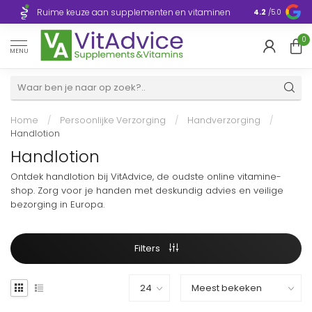
Razendsnelle
Ruime keuze aan supplementen en vitaminen
4.2
/5.0
Europa
0
MENU
Home
/
Persoonlijke Verzorging
/
Handverzorging
/
Handlotion
Handlotion
Ontdek handlotion bij VitAdvice, de oudste online vitamine-
shop. Zorg voor je handen met deskundig advies en veilige
bezorging in Europa.
Filters