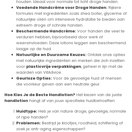
houden. Ideaal voor normale tot licht droge handen.
Voedende Handcrème voor Droge Handen:
Rijkere
formules met ingrediënten zoals shea boter, glycerine of
natuurlijke oliën om intensieve hydratatie te bieden aan
extreem droge of schrale handen.
Beschermende Handcrème:
Voor handen die veel te
verduren hebben, bijvoorbeeld door werk of
weersinvloeden. Deze lotions leggen een beschermend
laagje op de huid.
Natuurlijke en Duurzame Keuzes:
Ontdek onze opties
met natuurlijke ingrediënten en merken die zich inzetten
voor
plasticvrije verpakkingen
, geheel in lijn met de
waarden van VitAdvice.
Geurloze Opties:
Voor de gevoelige huid of mensen
die voorkeur geven aan een neutrale geur.
Hoe Kies Je de Beste Handlotion?
Het kiezen van de juiste
handlotion
hangt af van jouw specifieke huidbehoeften:
Huidtype:
Heb je van nature droge, gevoelige, normale
of rijpe handen?
Problemen:
Bestrijd je kloofjes, roodheid, schilfering of
zoek je anti-aging eigenschappen?