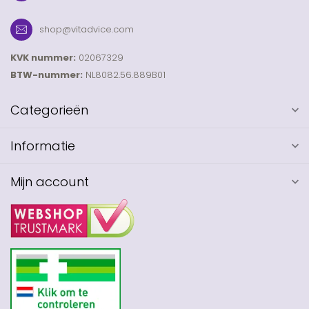
shop@vitadvice.com
KVK nummer:
02067329
BTW-nummer:
NL8082.56.889B01
Categorieën
Informatie
Mijn account