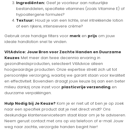
Ingrediënten:
Geef je voorkeur aan natuurlijke
bestanddelen, specifieke vitamines (zoals Vitamine E) of
hypoallergene formules?
Textuur:
Houd je van een lichte, snel intrekkende lotion
of een rijkere, intensievere crème?
Gebruik onze handige filters voor
merk
en
prijs
om jouw
ideale handlotion snel te vinden.
VitAdvice: Jouw Bron voor Zachte Handen en Duurzame
Keuzes
Met meer dan twee decennia ervaring in
gezondheidsproducten, selecteert VitAdvice alleen
hoogwaardige producten. Onze expertise strekt zich uit tot
persoonlijke verzorging, waarbij we garant staan voor kwaliteit
en effectiviteit. Bovendien draagt jouw keuze bij aan een beter
milieu dankzij onze inzet voor
plasticvrije verzending
en
duurzame verpakkingen.
Hulp Nodig bij Je Keuze?
Kom je er niet uit of ben je op zoek
naar een specifiek product dat je niet direct vindt? Ons
deskundige klantenserviceteam staat klaar om je te adviseren.
Neem gerust contact met ons op via telefoon of e-mail. Jouw
weg naar zachte, verzorgde handen begint hier!