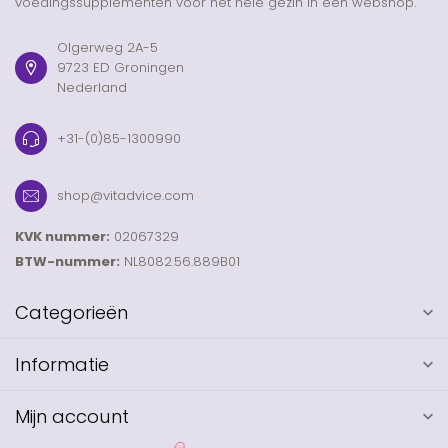
voedingssupplementen voor het hele gezin in één webshop.
Olgerweg 2A-5
9723 ED Groningen
Nederland
+31-(0)85-1300990
shop@vitadvice.com
KVK nummer:
02067329
BTW-nummer:
NL8082.56.889B01
Categorieën
Informatie
Mijn account