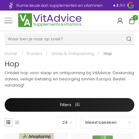
Razendsnelle
Ruime keuze aan supplementen en vitaminen
4.2
/5.0
Europa
0
MENU
Home
/
Kruiden
/
Slaap & Ontspanning
/
Hop
Hop
Ontdek hop voor slaap en ontspanning bij VitAdvice. Deskundig
advies, veilige betaling en bezorging binnen Europa. Bestel
vandaag!
Filters