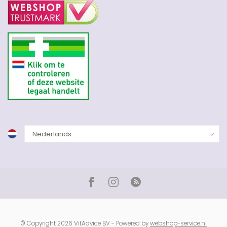
© Copyright 2026 VitAdvice BV - Powered by
webshop-service.nl