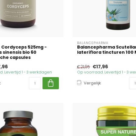
BALANCEPHARMA
n Cordyceps 525mg -
Balancepharma Scutella
 sinensis bio 60
lateriflora tincturen 100 M
che capsules
7,96
€17,96
€21,95
. Levertijd 1 - 3 werkdagen
Op voorraad. Levertijd 1 - 3 
k
Vergelijk