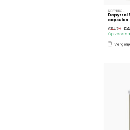
DEPYRROL
Depyrrol 
capsules
€4
€54,73
Op voorraad
Vergelij