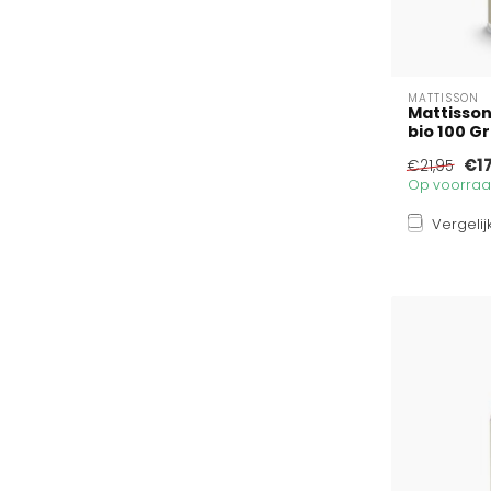
MATTISSON
Mattisson
bio 100 G
€1
€21,95
Op voorraad
Vergelij