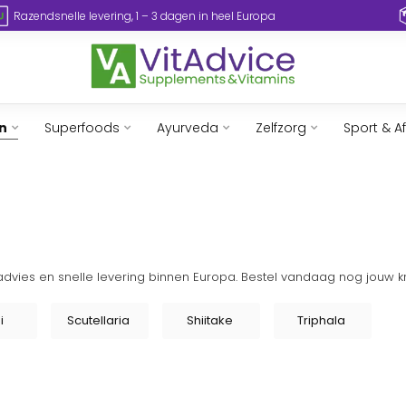
Ruime keuze aan supplementen en vitaminen
Razendsne
n
Superfoods
Ayurveda
Zelfzorg
Sport & A
advies en snelle levering binnen Europa. Bestel vandaag nog jouw k
i
Scutellaria
Shiitake
Triphala