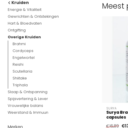
Kruiden
Meest p
Energie & Vitaliteit
Gewrichten & Ontstekingen
Hart & Bloedvaten
Ontgifting
Overige Kruiden
Brahmi
Cordyceps
Engelwortel
Reishi
Scutellaria
Shiitake
Triphala
Slaap & Ontspanning
Spijsvertering & Lever
Vrouwelijke balans
SURYA
Surya Bra
Weerstand & Immuun
capsules
€1
€16,89
Merken