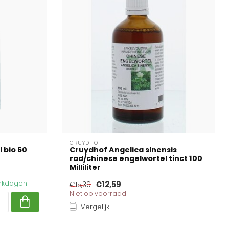
CRUYDHOF
 bio 60
Cruydhof Angelica sinensis
rad/chinese engelwortel tinct 100
Milliliter
werkdagen
€12,59
€15,39
Niet op voorraad
Vergelijk