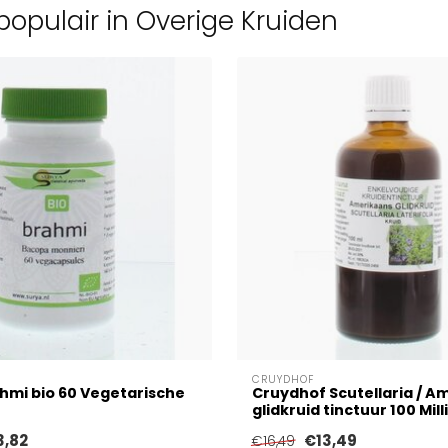
opulair in Overige Kruiden
CRUYDHOF
hmi bio 60 Vegetarische
Cruydhof Scutellaria / A
glidkruid tinctuur 100 Milli
3,82
€13,49
€16,49