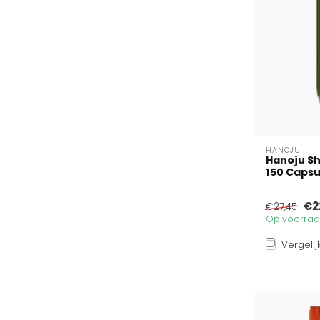
HANOJU
Hanoju Sh
150 Capsu
€2
€27,45
Op voorraad
Vergelij