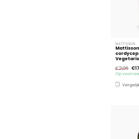
MATTISSON
Mattisso
cordyceps
Vegetaris
€1
€21,95
Op voorraad
Vergelij