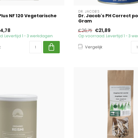
DR. JACOB'S
Plus NF 120 Vegetarische
Dr. Jacob's PH Correct p
Gram
4,78
€21,89
€26,75
. Levertijd 1 - 3 werkdagen
Op voorraad. Levertijd 1 - 3 
k
Vergelijk