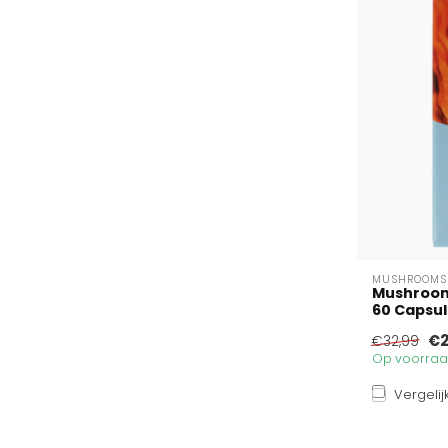
MUSHROOMS 
Mushrooms
60 Capsu
€2
€32,99
Op voorraad
Vergelij