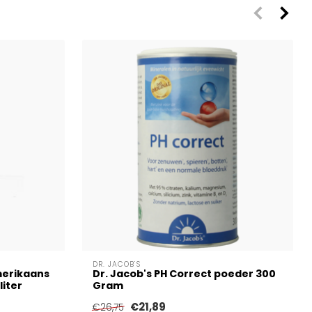
DR. JACOB'S
merikaans
Dr. Jacob's PH Correct poeder 300
liter
Gram
€21,89
€26,75