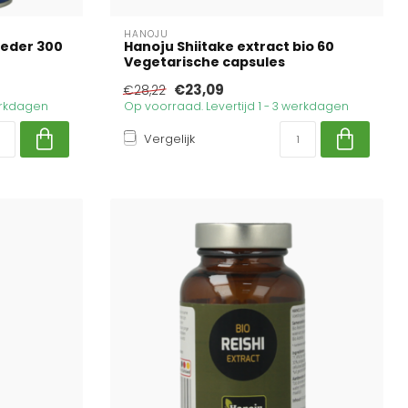
HANOJU
oeder 300
Hanoju Shiitake extract bio 60
Vegetarische capsules
€23,09
€28,22
werkdagen
Op voorraad. Levertijd 1 - 3 werkdagen
Vergelijk