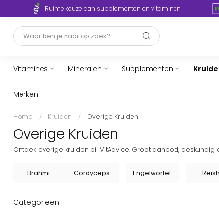
Jouw gezondheid, onze expertise en begeleiding
Vitamines
Mineralen
Supplementen
Kruide
Merken
Home
/
Kruiden
/
Overige Kruiden
Overige Kruiden
Ontdek overige kruiden bij VitAdvice. Groot aanbod, deskundig 
Brahmi
Cordyceps
Engelwortel
Reish
Categorieën