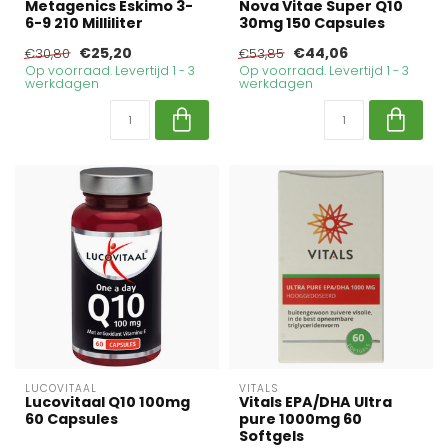
Metagenics Eskimo 3-
Nova Vitae Super Q10
6-9 210 Milliliter
30mg 150 Capsules
€25,20
€44,06
€30,80
€53,85
Op voorraad. Levertijd 1 - 3
Op voorraad. Levertijd 1 - 3
werkdagen
werkdagen
LUCOVITAAL
VITALS
Lucovitaal Q10 100mg
Vitals EPA/DHA Ultra
60 Capsules
pure 1000mg 60
Softgels