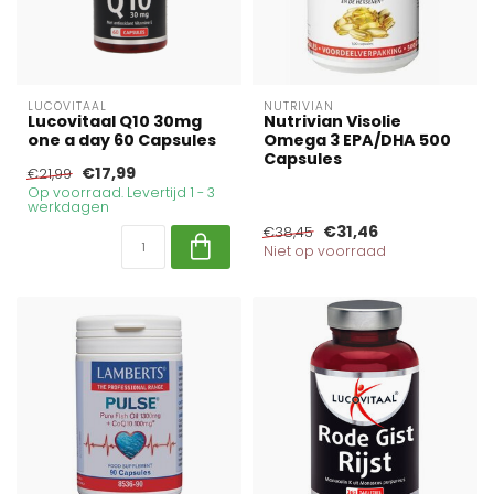
LUCOVITAAL
NUTRIVIAN
Lucovitaal Q10 30mg
Nutrivian Visolie
one a day 60 Capsules
Omega 3 EPA/DHA 500
Capsules
€17,99
€21,99
Op voorraad. Levertijd 1 - 3
werkdagen
€31,46
€38,45
Niet op voorraad