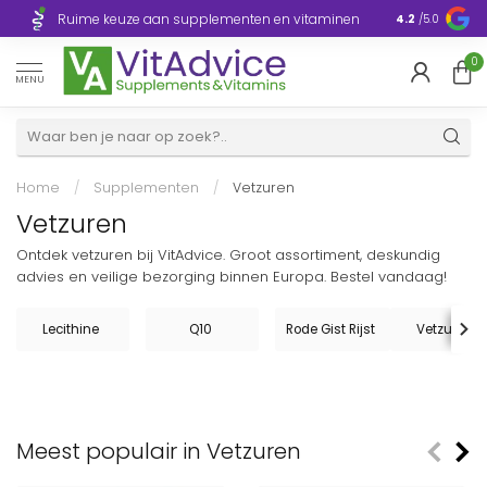
Razendsnelle
Ruime keuze aan supplementen en vitaminen
4.2
/5.0
Europa
0
MENU
Home
/
Supplementen
/
Vetzuren
Vetzuren
Ontdek vetzuren bij VitAdvice. Groot assortiment, deskundig
advies en veilige bezorging binnen Europa. Bestel vandaag!
Lecithine
Q10
Rode Gist Rijst
Vetzuren
Meest populair in Vetzuren