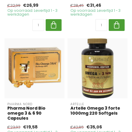
€26,99
€31,46
€32,99
€38,45
Op voorraad. Levertijd 1 - 3
Op voorraad. Levertijd 1 - 3
werkdagen
werkdagen
PHARMA NORD
ARTELLE
Pharma Nord Bio
Artelle Omega 3 forte
omega 3 & 6 90
1000mg 220 Softgels
Capsules
€19,58
€35,06
€23,93
€42,85