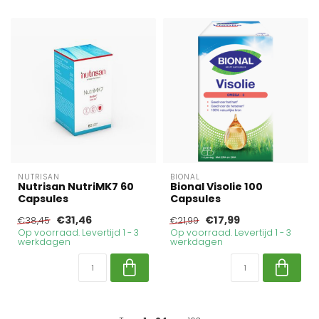
NUTRISAN
BIONAL
Nutrisan NutriMK7 60
Bional Visolie 100
Capsules
Capsules
€31,46
€17,99
€38,45
€21,99
Op voorraad. Levertijd 1 - 3
Op voorraad. Levertijd 1 - 3
werkdagen
werkdagen