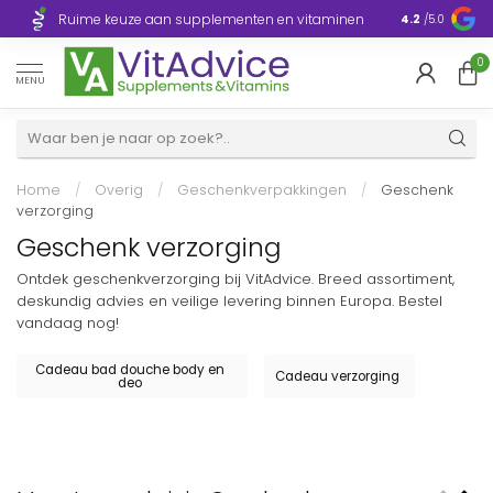
Razendsnelle
Ruime keuze aan supplementen en vitaminen
4.2
/5.0
Europa
0
MENU
Home
/
Overig
/
Geschenkverpakkingen
/
Geschenk
verzorging
Geschenk verzorging
Ontdek geschenkverzorging bij VitAdvice. Breed assortiment,
deskundig advies en veilige levering binnen Europa. Bestel
vandaag nog!
Cadeau bad douche body en
Cadeau verzorging
deo