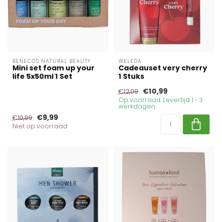
BENECOS NATURAL BEAUTY
WELEDA
Mini set foam up your
Cadeauset very cherry
life 5x50ml 1 Set
1 Stuks
€10,99
€12,09
Op voorraad. Levertijd 1 - 3
werkdagen
€9,99
€10,99
Niet op voorraad