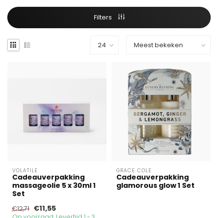
Filters
VOLATILE
GRACE COLE
Cadeauverpakking
Cadeauverpakking
massageolie 5 x 30ml 1
glamorous glow 1 Set
Set
€11,55
€12,71
Op voorraad. Levertijd 1 - 3