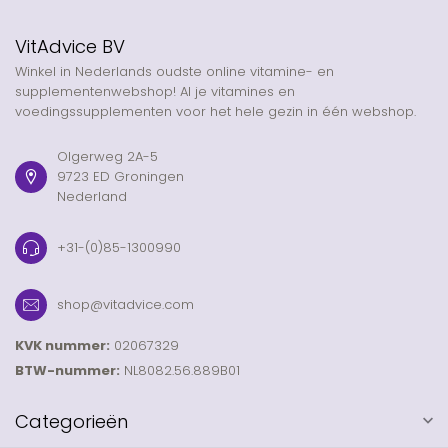
VitAdvice BV
Winkel in Nederlands oudste online vitamine- en
supplementenwebshop! Al je vitamines en
voedingssupplementen voor het hele gezin in één webshop.
Olgerweg 2A-5
9723 ED Groningen
Nederland
+31-(0)85-1300990
shop@vitadvice.com
KVK nummer:
02067329
BTW-nummer:
NL8082.56.889B01
Categorieën