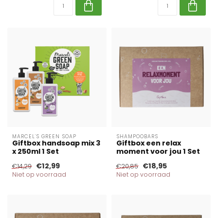
MARCEL'S GREEN SOAP
SHAMPOOBARS
Giftbox handsoap mix 3
Giftbox een relax
x 250ml 1 Set
moment voor jou 1 Set
€12,99
€18,95
€14,29
€20,85
Niet op voorraad
Niet op voorraad