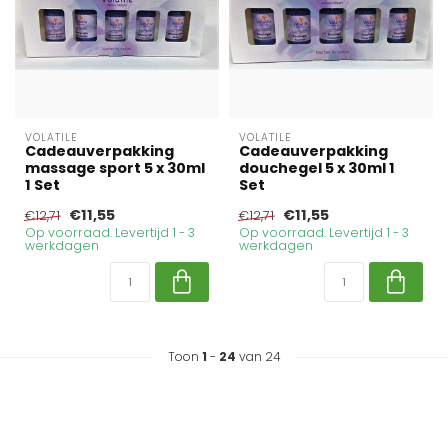
VOLATILE
VOLATILE
Cadeauverpakking
Cadeauverpakking
massage sport 5 x 30ml
douchegel 5 x 30ml 1
1 Set
Set
€11,55
€11,55
€12,71
€12,71
Op voorraad. Levertijd 1 - 3
Op voorraad. Levertijd 1 - 3
werkdagen
werkdagen
Toon
1
-
24
van 24