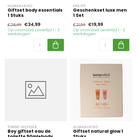
HUMAN+KIND
KNEIPP
Giftset body essentials
Geschenkset luxe men
1 Stuks
1 Set
€34,99
€19,99
€38,49
€21,99
Op voorraad. Levertijd 1 - 3
Op voorraad. Levertijd 1 - 3
werkdagen
werkdagen
TOMMY HILFIGER
HUMAN+KIND
Boy giftset eau de
Giftset natural glow 1
toilette 50ml+body
Stuks