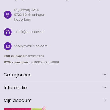
Olgerweg 2A-5
9723 ED Groningen
Nederland
+31-(0)85-1300990
shop@vitadvice.com
KVK nummer:
02067329
BTW-nummer:
NL8082.56.889B01
Categorieën
Informatie
Mijn account