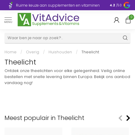
Razendsnelle
Ruime keuze aan supplementen en vitaminen
4.2
/5.0
Europa
0
MENU
Home
/
Overig
/
Huishouden
/
Theelicht
Theelicht
Ontdek onze theelichten voor elke gelegenheid. Veilig online
bestellen met snelle levering binnen Europa. Bekijk ons aanbod
vandaag nog!
Meest populair in Theelicht