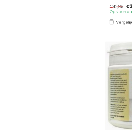
€3
€42,89
Op voorraad
Vergelij