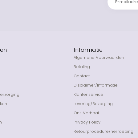
eën
Informatie
Algemene Voorwaarden
Betaling
Contact
Disclaimer/Informatie
Verzorging
Klantenservice
nken
Levering/Bezorging
Ons Verhaal
n
Privacy Policy
Retourprocedure/herroeping