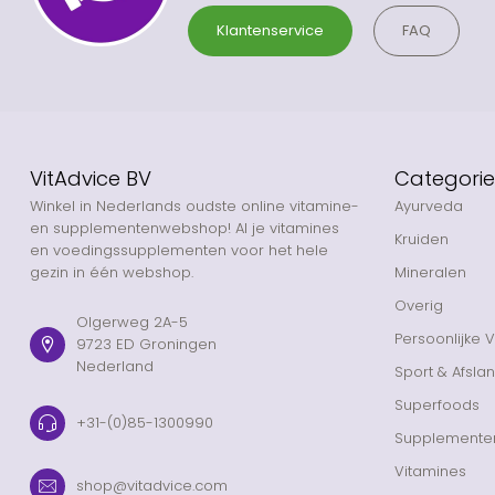
Klantenservice
FAQ
VitAdvice BV
Categori
Winkel in Nederlands oudste online vitamine-
Ayurveda
en supplementenwebshop! Al je vitamines
Kruiden
en voedingssupplementen voor het hele
gezin in één webshop.
Mineralen
Overig
Olgerweg 2A-5
Persoonlijke 
9723 ED Groningen
Nederland
Sport & Afsla
Superfoods
+31-(0)85-1300990
Supplemente
Vitamines
shop@vitadvice.com