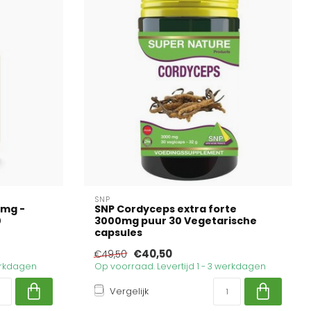
SNP
5mg -
SNP Cordyceps extra forte
0
3000mg puur 30 Vegetarische
capsules
€40,50
€49,50
werkdagen
Op voorraad. Levertijd 1 - 3 werkdagen
Vergelijk