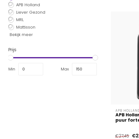
APB Holland
Liever Gezond
MRL
Mattisson
Bekijk meer
Prijs
Min
Max
APB HOLLAN
APB Holla
puur fort
€2
€27,45