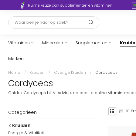
Ruime keuze aan supplementen en vitaminen
Vitamines
Mineralen
Supplementen
Kruide
Merken
Home
/
Kruiden
/
Overige Kruiden
/
Cordyceps
Cordyceps
Ontdek Cordyceps bij VitAdvice, de oudste online vitamine-shop
10
Pr
Categorieën
Kruiden
Energie & Vitaliteit