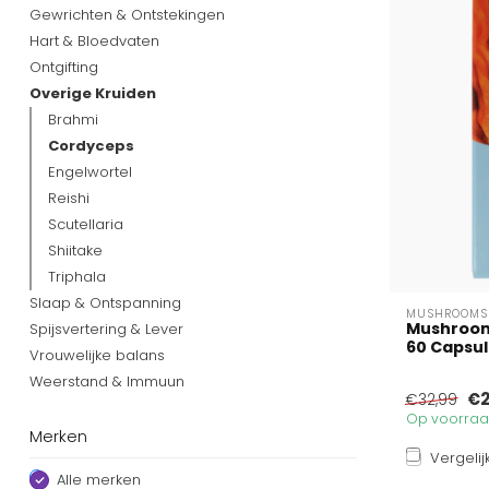
Gewrichten & Ontstekingen
Hart & Bloedvaten
Ontgifting
Overige Kruiden
Brahmi
Cordyceps
Engelwortel
Reishi
Scutellaria
Shiitake
Triphala
Slaap & Ontspanning
MUSHROOMS 
Mushrooms
Spijsvertering & Lever
60 Capsu
Vrouwelijke balans
Weerstand & Immuun
€2
€32,99
Op voorraad
Merken
Vergelij
Alle merken