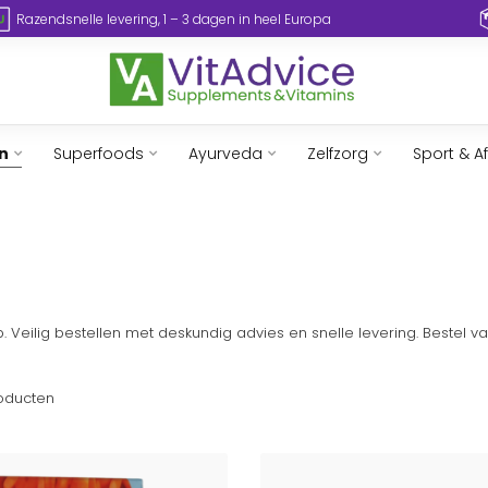
Razendsnelle levering, 1 – 3 dagen in heel Europa
n
Superfoods
Ayurveda
Zelfzorg
Sport & A
. Veilig bestellen met deskundig advies en snelle levering. Bestel 
oducten