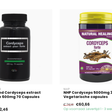
D
NHP
nd Cordyceps extract
NHP Cordyceps 5000mg 
e 600mg 70 Capsules
Vegetarische capsules
€60,66
€74,14
2,46
Op voorraad. Levertijd 1 - 3 