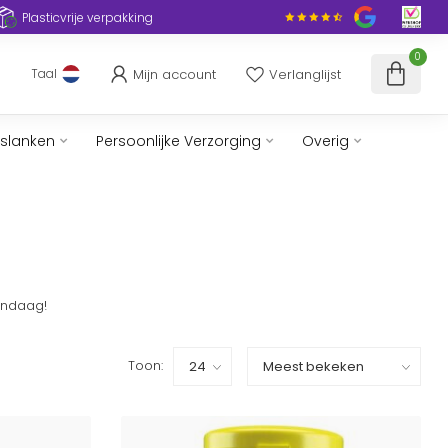
Plasticvrije verpakking
0
Mijn account
Verlanglijst
Taal
fslanken
Persoonlijke Verzorging
Overig
vandaag!
Toon: