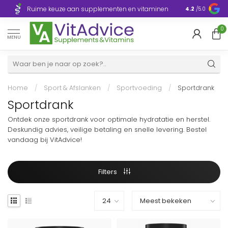
Razendsnelle
Ruime keuze aan supplementen en vitaminen
4.2
/5.0
Europa
0
MENU
Home
/
Sport & Afslanken
/
Sportvoeding
/
Sportdrank
Sportdrank
Ontdek onze sportdrank voor optimale hydratatie en herstel.
Deskundig advies, veilige betaling en snelle levering. Bestel
vandaag bij VitAdvice!
Filters