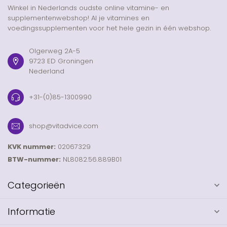
Winkel in Nederlands oudste online vitamine- en
supplementenwebshop! Al je vitamines en
voedingssupplementen voor het hele gezin in één webshop.
Olgerweg 2A-5
9723 ED Groningen
Nederland
+31-(0)85-1300990
shop@vitadvice.com
KVK nummer:
02067329
BTW-nummer:
NL8082.56.889B01
Categorieën
Informatie