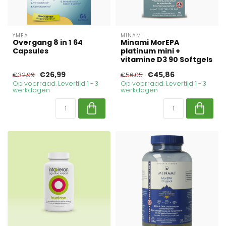
YMEA
MINAMI
Overgang 8 in 1 64
Minami MorEPA
Capsules
platinum mini +
vitamine D3 90 Softgels
€26,99
€45,86
€32,99
€56,05
Op voorraad. Levertijd 1 - 3
Op voorraad. Levertijd 1 - 3
werkdagen
werkdagen