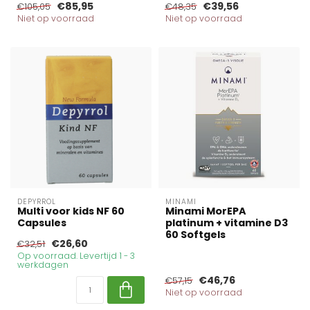
€85,95
€39,56
€105,05
€48,35
Niet op voorraad
Niet op voorraad
DEPYRROL
MINAMI
Multi voor kids NF 60
Minami MorEPA
Capsules
platinum + vitamine D3
60 Softgels
€26,60
€32,51
Op voorraad. Levertijd 1 - 3
werkdagen
€46,76
€57,15
Niet op voorraad