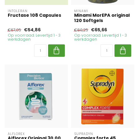
INTOLERAN
MINAMI
Fructase 108 Capsules
Minami MorEPA original
120 Softgels
€54,86
€65,66
€67,05
€80,25
Op voorraad. Levertijd 1 - 3
Op voorraad. Levertijd 1 - 3
werkdagen
werkdagen
ALFLOREX
SUPRADYN
Alflorex Original 30.00
Complex forte 45