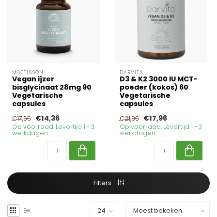
MATTISSON
DARVITA
Vegan ijzer
D3 & K2 3000 IU MCT-
bisglycinaat 28mg 90
poeder (kokos) 60
Vegetarische
Vegetarische
capsules
capsules
€14,36
€17,96
€17,55
€21,95
Op voorraad. Levertijd 1 - 3
Op voorraad. Levertijd 1 - 3
werkdagen
werkdagen
Filters