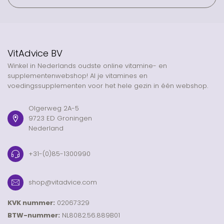
VitAdvice BV
Winkel in Nederlands oudste online vitamine- en
supplementenwebshop! Al je vitamines en
voedingssupplementen voor het hele gezin in één webshop.
Olgerweg 2A-5
9723 ED Groningen
Nederland
+31-(0)85-1300990
shop@vitadvice.com
KVK nummer:
02067329
BTW-nummer:
NL8082.56.889B01