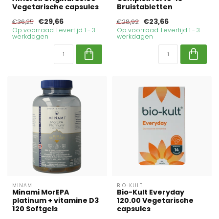
Vegetarische capsules
Bruistabletten
€29,66
€23,66
€36,25
€28,92
Op voorraad. Levertijd 1 - 3
Op voorraad. Levertijd 1 - 3
werkdagen
werkdagen
MINAMI
BIO-KULT
Minami MorEPA
Bio-Kult Everyday
platinum + vitamine D3
120.00 Vegetarische
120 Softgels
capsules