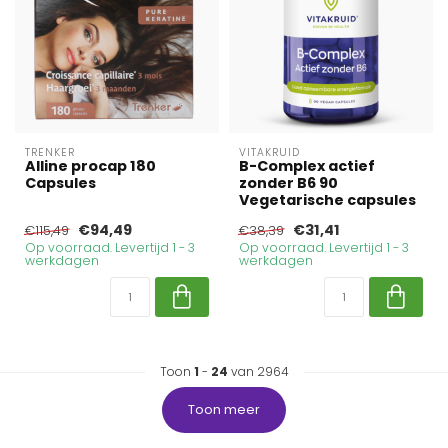
TRENKER
VITAKRUID
Alline procap 180
B-Complex actief
Capsules
zonder B6 90
Vegetarische capsules
€94,49
€31,41
€115,49
€38,39
Op voorraad. Levertijd 1 - 3
Op voorraad. Levertijd 1 - 3
werkdagen
werkdagen
Toon
1
-
24
van 2964
Toon meer