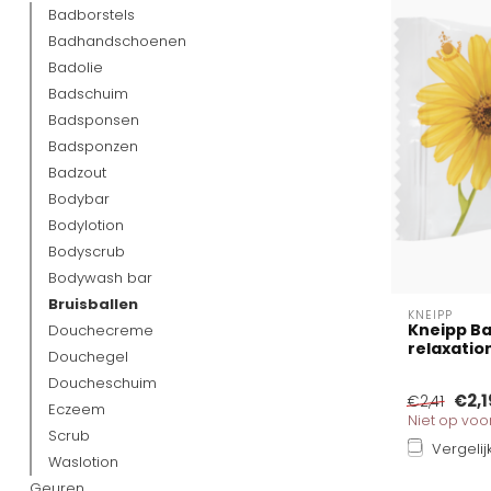
Badborstels
Badhandschoenen
Badolie
Badschuim
Badsponsen
Badsponzen
Badzout
Bodybar
Bodylotion
Bodyscrub
Bodywash bar
Bruisballen
KNEIPP
Kneipp Ba
Douchecreme
relaxatio
Douchegel
Doucheschuim
€2,1
€2,41
Eczeem
Niet op vo
Scrub
Vergelij
Waslotion
Geuren