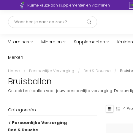
Ruime keuze aan supplementen en vitaminen
Vitamines
Mineralen
Supplementen
Kruiden
Merken
Home
/
Persoonlijke Verzorging
/
Bad & Douche
/
Bruisb
Bruisballen
Ontdek bruisballen voor jouw persoonlijke verzorging. Deskundi
4
Pro
Categorieën
Persoonlijke Verzorging
Bad & Douche