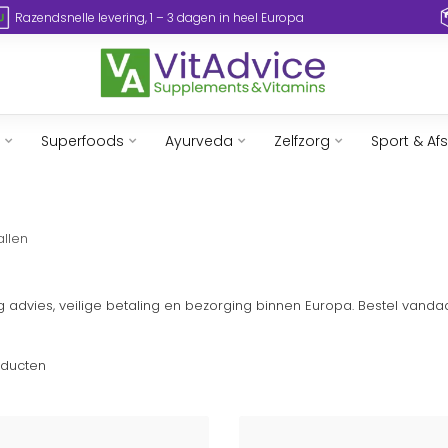
Razendsnelle levering, 1 – 3 dagen in heel Europa
Superfoods
Ayurveda
Zelfzorg
Sport & Af
allen
g advies, veilige betaling en bezorging binnen Europa. Bestel vanda
ducten