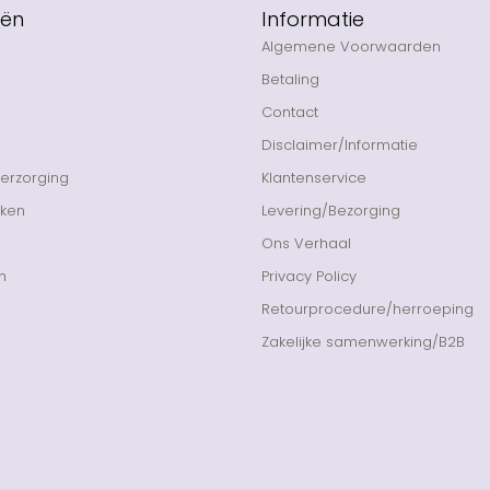
eën
Informatie
Algemene Voorwaarden
Betaling
Contact
Disclaimer/Informatie
Verzorging
Klantenservice
nken
Levering/Bezorging
Ons Verhaal
n
Privacy Policy
Retourprocedure/herroeping
Zakelijke samenwerking/B2B