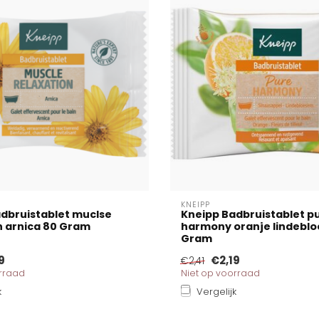
KNEIPP
dbruistablet muclse
Kneipp Badbruistablet p
n arnica 80 Gram
harmony oranje lindebl
Gram
9
€2,19
€2,41
orraad
Niet op voorraad
k
Vergelijk