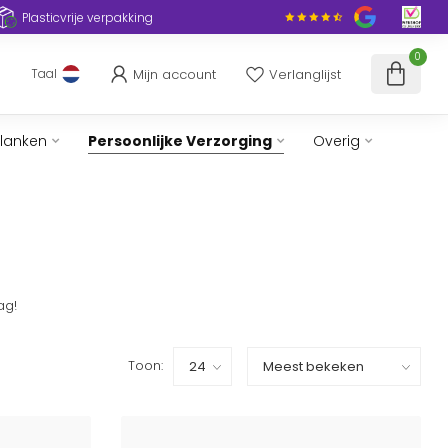
Plasticvrije verpakking
0
Mijn account
Verlanglijst
Taal
slanken
Persoonlijke Verzorging
Overig
ag!
Toon: