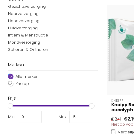
Gezichtsverzorging
Haarverzorging
Handverzorging
Huidverzorging
Intiem & Menstruatie
Mondverzorging
Scheren & Ontharen
Merken
Alle merken
Kneipp
Prijs
KNEIPP
Kneipp Ba
eucalypt
Min
Max
€2,1
€2,41
Niet op vo
Vergelij