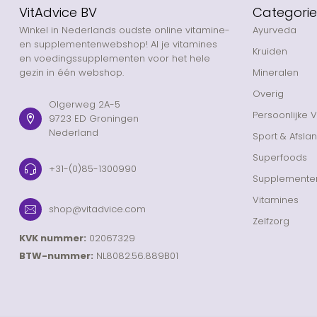
VitAdvice BV
Categori
Winkel in Nederlands oudste online vitamine-
Ayurveda
en supplementenwebshop! Al je vitamines
Kruiden
en voedingssupplementen voor het hele
gezin in één webshop.
Mineralen
Overig
Olgerweg 2A-5
Persoonlijke 
9723 ED Groningen
Nederland
Sport & Afsla
Superfoods
+31-(0)85-1300990
Supplemente
Vitamines
shop@vitadvice.com
Zelfzorg
KVK nummer:
02067329
BTW-nummer:
NL8082.56.889B01