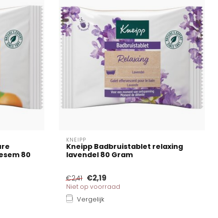
KNEIPP
ure
Kneipp Badbruistablet relaxing
oesem 80
lavendel 80 Gram
€2,19
€2,41
Niet op voorraad
Vergelijk