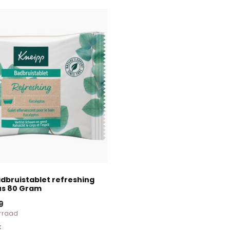
dbruistablet refreshing
us 80 Gram
9
orraad
k