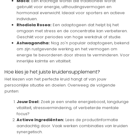
Maca:
Een krachtige wortel die traditioneel wordt
gebruikt voor energie, uithoudingsvermogen en
hormonaal evenwicht. Ideaal voor sporters en actieve
individuen.
Rhodiola Rosea:
Een adaptogeen dat helpt bij het
omgaan met stress en de concentratie kan verbeteren.
Geschikt voor periodes van hoge werkdruk of studie.
Ashwagandha:
Nog zo'n populair adaptogeen, bekend
om zijn rustgevende werking en het vermogen om
energie te bevorderen door stress te verminderen. Voor
innerlijke kalmte en vitaliteit.
Hoe kies je het juiste kruidensupplement?
Het kiezen van het perfecte kruid hangt af van jouw
persoonlijke situatie en doelen. Overweeg de volgende
punten:
Jouw Doel:
Zoek je een snelle energieboost, langdurige
vitaliteit, stressvermindering, of verbeterde mentale
focus?
Actieve Ingrediënten:
Lees de productinformatie
aandachtig door. Vaak werken combinaties van kruiden
synergetisch.