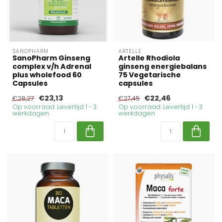
SANOPHARM
ARTELLE
SanoPharm Ginseng
Artelle Rhodiola
complex v/h Adrenal
ginseng energiebalans
plus wholefood 60
75 Vegetarische
Capsules
capsules
€23,13
€22,46
€28,27
€27,45
Op voorraad. Levertijd 1 - 3
Op voorraad. Levertijd 1 - 3
werkdagen
werkdagen