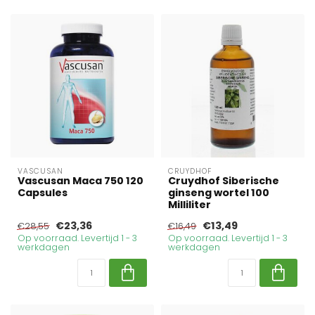
VASCUSAN
CRUYDHOF
Vascusan Maca 750 120
Cruydhof Siberische
Capsules
ginseng wortel 100
Milliliter
€23,36
€13,49
€28,55
€16,49
Op voorraad. Levertijd 1 - 3
Op voorraad. Levertijd 1 - 3
werkdagen
werkdagen