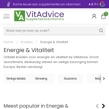
Razendsnelle
Ruime keuze aan supplementen en vitaminen
4.2
/5.0
Europa
0
MENU
Home
/
Kruiden
/
Energie & Vitaliteit
Energie & Vitaliteit
Ontdek kruiden voor energie en vitaliteit bij VitAdvice. Groot
assortiment, deskundig advies en veilige bezorging binnen
Europa. Bestel vandaag!
Ginkgo biloba
Ginseng
Guarana
Maca
Meest populair in Energie &