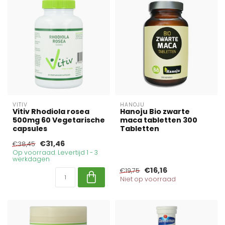
VITIV
HANOJU
Vitiv Rhodiola rosea
Hanoju Bio zwarte
500mg 60 Vegetarische
maca tabletten 300
capsules
Tabletten
€31,46
€38,45
Op voorraad. Levertijd 1 - 3
werkdagen
€16,16
€19,75
Niet op voorraad