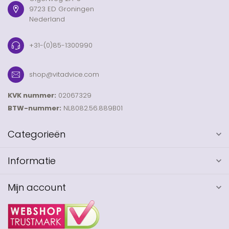
9723 ED Groningen
Nederland
+31-(0)85-1300990
shop@vitadvice.com
KVK nummer:
02067329
BTW-nummer:
NL8082.56.889B01
Categorieën
Informatie
Mijn account