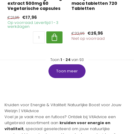
extract 500mg 60
maca tabletten 720
Vegetarische capsules
Tabletten
€17,96
€21,95
Op voorraad. Levertijd 1 - 3
werkdagen
€26,96
€32,95
Niet op voorraad
Toon
1
-
24
van 93
Toon meer
Kruiden voor Energie & Vitaliteit: Natuurlijke Boost voor Jouw
Welzijn | VitAdvice
Voel je je vaak moe en futloos? Ontdek bij VitAdvice een
uitgebreid assortiment aan
kruiden voor energie en
vitaliteit
, speciaal geselecteerd om jouw natuurlijke