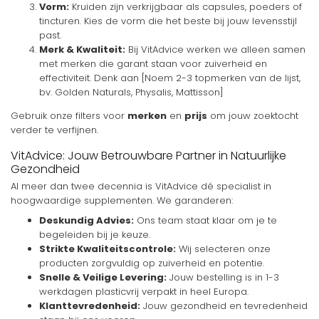
Vorm:
Kruiden zijn verkrijgbaar als capsules, poeders of
tincturen. Kies de vorm die het beste bij jouw levensstijl
past.
Merk & Kwaliteit:
Bij VitAdvice werken we alleen samen
met merken die garant staan voor zuiverheid en
effectiviteit. Denk aan [Noem 2-3 topmerken van de lijst,
bv. Golden Naturals, Physalis, Mattisson]
Gebruik onze filters voor
merken
en
prijs
om jouw zoektocht
verder te verfijnen.
VitAdvice: Jouw Betrouwbare Partner in Natuurlijke
Gezondheid
Al meer dan twee decennia is VitAdvice dé specialist in
hoogwaardige supplementen. We garanderen:
Deskundig Advies:
Ons team staat klaar om je te
begeleiden bij je keuze.
Strikte Kwaliteitscontrole:
Wij selecteren onze
producten zorgvuldig op zuiverheid en potentie.
Snelle & Veilige Levering:
Jouw bestelling is in 1-3
werkdagen plasticvrij verpakt in heel Europa.
Klanttevredenheid:
Jouw gezondheid en tevredenheid