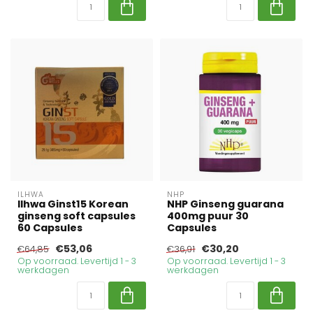
ILHWA
NHP
Ilhwa Ginst15 Korean
NHP Ginseng guarana
ginseng soft capsules
400mg puur 30
60 Capsules
Capsules
€53,06
€30,20
€64,85
€36,91
Op voorraad. Levertijd 1 - 3
Op voorraad. Levertijd 1 - 3
werkdagen
werkdagen