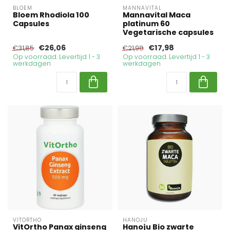
BLOEM
MANNAVITAL
Bloem Rhodiola 100
Mannavital Maca
Capsules
platinum 60
Vegetarische capsules
€26,06
€17,98
€31,85
€21,98
Op voorraad. Levertijd 1 - 3
Op voorraad. Levertijd 1 - 3
werkdagen
werkdagen
VITORTHO
HANOJU
VitOrtho Panax ginseng
Hanoju Bio zwarte