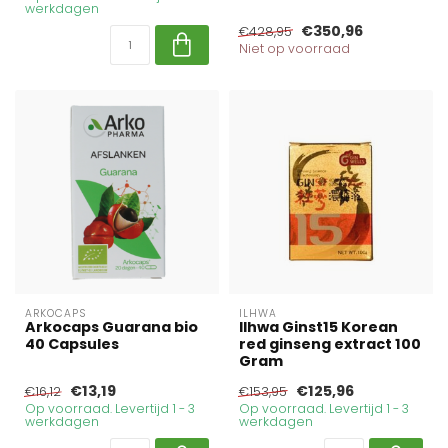
werkdagen
€350,96
€428,95
Niet op voorraad
ARKOCAPS
ILHWA
Arkocaps Guarana bio
Ilhwa Ginst15 Korean
40 Capsules
red ginseng extract 100
Gram
€13,19
€125,96
€16,12
€153,95
Op voorraad. Levertijd 1 - 3
Op voorraad. Levertijd 1 - 3
werkdagen
werkdagen