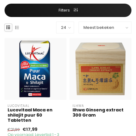
Filters
LUCOVITAAL
ILHWA
Lucovitaal Maca en
Ilhwa Ginseng extract
shilajit puur 60
300 Gram
Tabletten
€17,99
€21,99
Op voorraad. Levertijd 1 - 3