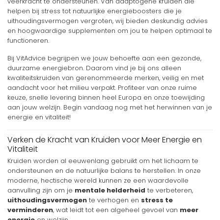
veerkracht te ondersteunen. Van adaptogene kruiden die
helpen bij stress tot natuurlijke energieboosters die je
uithoudingsvermogen vergroten, wij bieden deskundig advies
en hoogwaardige supplementen om jou te helpen optimaal te
functioneren.
Bij VitAdvice begrijpen we jouw behoefte aan een gezonde,
duurzame energiebron. Daarom vind je bij ons alleen
kwaliteitskruiden van gerenommeerde merken, veilig en met
aandacht voor het milieu verpakt. Profiteer van onze ruime
keuze, snelle levering binnen heel Europa en onze toewijding
aan jouw welzijn. Begin vandaag nog met het herwinnen van je
energie en vitaliteit!
Verken de Kracht van Kruiden voor Meer Energie en
Vitaliteit
Kruiden worden al eeuwenlang gebruikt om het lichaam te
ondersteunen en de natuurlijke balans te herstellen. In onze
moderne, hectische wereld kunnen ze een waardevolle
aanvulling zijn om je
mentale helderheid
te verbeteren,
uithoudingsvermogen
te verhogen en
stress te
verminderen
, wat leidt tot een algeheel gevoel van
meer
energie
en welzijn.