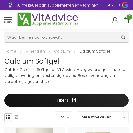
Razendsnelle
Ruime keuze aan supplementen en vitaminen
4.2
/5.0
Europa
0
MENU
Home
/
Mineralen
/
Calcium
/
Calcium Softgel
Calcium Softgel
Ontdek Calcium Softgel bij VitAdvice. Hoogwaardige mineralen,
veilige levering en deskundig advies. Bestel vandaag en
verbeter je gezondheid!
Filters