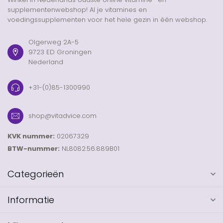
supplementenwebshop! Al je vitamines en
voedingssupplementen voor het hele gezin in één webshop.
Olgerweg 2A-5
9723 ED Groningen
Nederland
+31-(0)85-1300990
shop@vitadvice.com
KVK nummer:
02067329
BTW-nummer:
NL8082.56.889B01
Categorieën
Informatie