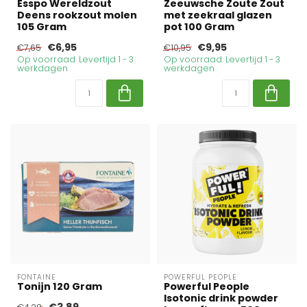
Esspo Wereldzout
Zeeuwsche Zoute Zout
Deens rookzout molen
met zeekraal glazen
105 Gram
pot 100 Gram
€6,95
€9,95
€7,65
€10,95
Op voorraad. Levertijd 1 - 3
Op voorraad. Levertijd 1 - 3
werkdagen
werkdagen
FONTAINE
POWERFUL PEOPLE
Tonijn 120 Gram
Powerful People
Isotonic drink powder
€3,89