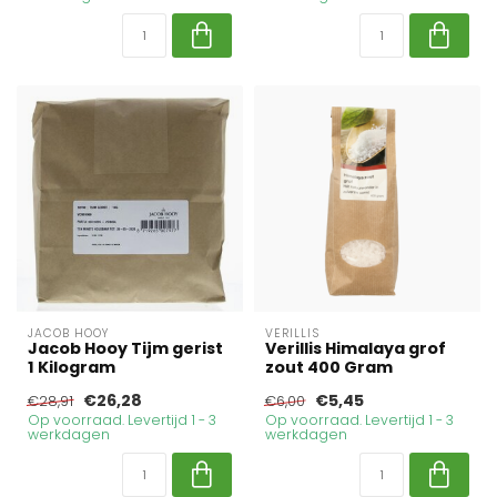
JACOB HOOY
VERILLIS
Jacob Hooy Tijm gerist
Verillis Himalaya grof
1 Kilogram
zout 400 Gram
€26,28
€5,45
€28,91
€6,00
Op voorraad. Levertijd 1 - 3
Op voorraad. Levertijd 1 - 3
werkdagen
werkdagen