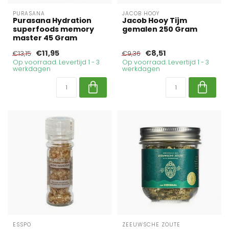
PURASANA
JACOB HOOY
Purasana Hydration
Jacob Hooy Tijm
superfoods memory
gemalen 250 Gram
master 45 Gram
€11,95
€8,51
€13,15
€9,36
Op voorraad. Levertijd 1 - 3
Op voorraad. Levertijd 1 - 3
werkdagen
werkdagen
ESSPO
ZEEUWSCHE ZOUTE