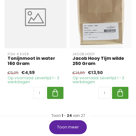
FISH 4 EVER
JACOB HOOY
Tonijnmoot in water
Jacob Hooy Tijm wilde
160 Gram
250 Gram
€4,59
€13,50
€5,05
€14,85
Op voorraad. Levertijd 1 - 3
Op voorraad. Levertijd 1 - 3
werkdagen
werkdagen
Toon
1
-
24
van 27
Toon meer