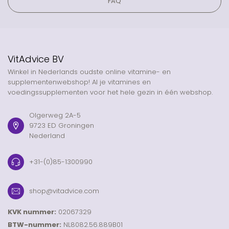
FAQ
VitAdvice BV
Winkel in Nederlands oudste online vitamine- en
supplementenwebshop! Al je vitamines en
voedingssupplementen voor het hele gezin in één webshop.
Olgerweg 2A-5
9723 ED Groningen
Nederland
+31-(0)85-1300990
shop@vitadvice.com
KVK nummer:
02067329
BTW-nummer:
NL8082.56.889B01