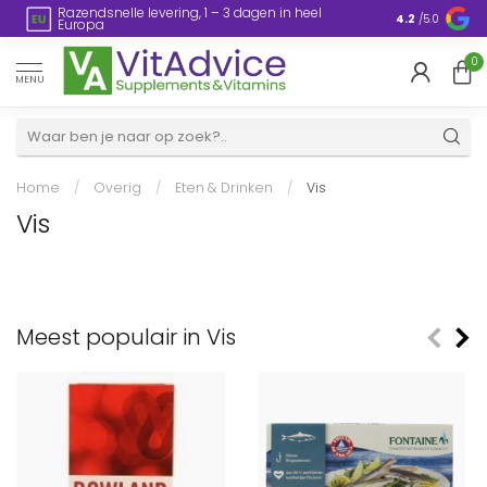
Razendsnelle levering, 1 – 3 dagen in heel
en
Plasticvrije
4.2
/5.0
Europa
0
MENU
Home
/
Overig
/
Eten & Drinken
/
Vis
Vis
Meest populair in Vis