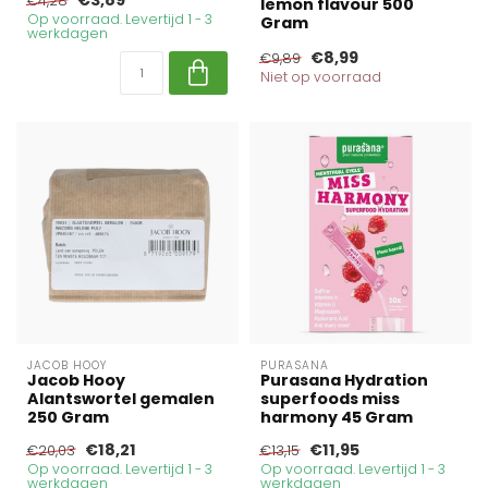
€4,28
lemon flavour 500
Op voorraad. Levertijd 1 - 3
Gram
werkdagen
€8,99
€9,89
Niet op voorraad
JACOB HOOY
PURASANA
Jacob Hooy
Purasana Hydration
Alantswortel gemalen
superfoods miss
250 Gram
harmony 45 Gram
€18,21
€11,95
€20,03
€13,15
Op voorraad. Levertijd 1 - 3
Op voorraad. Levertijd 1 - 3
werkdagen
werkdagen