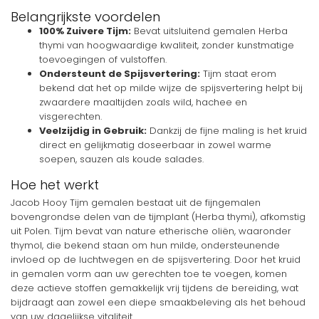
Belangrijkste voordelen
100% Zuivere Tijm:
Bevat uitsluitend gemalen Herba
thymi van hoogwaardige kwaliteit, zonder kunstmatige
toevoegingen of vulstoffen.
Ondersteunt de Spijsvertering:
Tijm staat erom
bekend dat het op milde wijze de spijsvertering helpt bij
zwaardere maaltijden zoals wild, hachee en
visgerechten.
Veelzijdig in Gebruik:
Dankzij de fijne maling is het kruid
direct en gelijkmatig doseerbaar in zowel warme
soepen, sauzen als koude salades.
Hoe het werkt
Jacob Hooy Tijm gemalen bestaat uit de fijngemalen
bovengrondse delen van de tijmplant (Herba thymi), afkomstig
uit Polen. Tijm bevat van nature etherische oliën, waaronder
thymol, die bekend staan om hun milde, ondersteunende
invloed op de luchtwegen en de spijsvertering. Door het kruid
in gemalen vorm aan uw gerechten toe te voegen, komen
deze actieve stoffen gemakkelijk vrij tijdens de bereiding, wat
bijdraagt aan zowel een diepe smaakbeleving als het behoud
van uw dagelijkse vitaliteit.