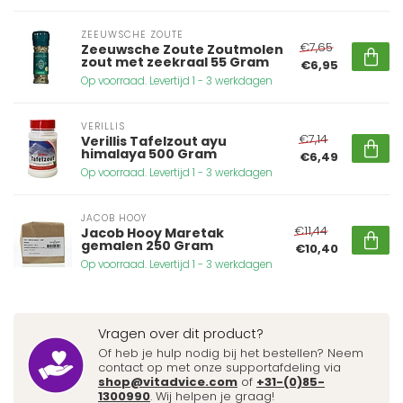
ZEEUWSCHE ZOUTE
€7,65
Zeeuwsche Zoute Zoutmolen
zout met zeekraal 55 Gram
€6,95
Op voorraad. Levertijd 1 - 3 werkdagen
VERILLIS
€7,14
Verillis Tafelzout ayu
himalaya 500 Gram
€6,49
Op voorraad. Levertijd 1 - 3 werkdagen
JACOB HOOY
€11,44
Jacob Hooy Maretak
gemalen 250 Gram
€10,40
Op voorraad. Levertijd 1 - 3 werkdagen
Vragen over dit product?
Of heb je hulp nodig bij het bestellen? Neem
contact op met onze supportafdeling via
shop@vitadvice.com
of
+31-(0)85-
1300990
. Wij helpen je graag!