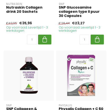
NUTRASKIN
SNP
Nutraskin Collagen
SNP Glucosamine
drink 20 Sachets
collageen type II puur
30 Capsules
€35,96
€23,27
€43,95
€28,44
Op voorraad. Levertijd 1 - 3
Op voorraad. Levertijd 1 - 3
werkdagen
werkdagen
SNP
PHYSALIS
SNP Collageen &
Physalis Collagen + C 60