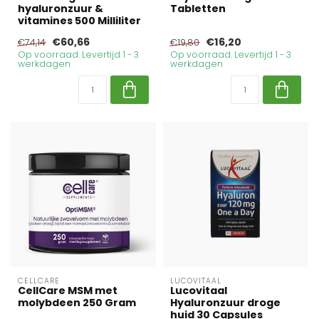
hyaluronzuur &
Tabletten
vitamines 500 Milliliter
€60,66
€16,20
€74,14
€19,80
Op voorraad. Levertijd 1 - 3
Op voorraad. Levertijd 1 - 3
werkdagen
werkdagen
CELLCARE
LUCOVITAAL
CellCare MSM met
Lucovitaal
molybdeen 250 Gram
Hyaluronzuur droge
huid 30 Capsules