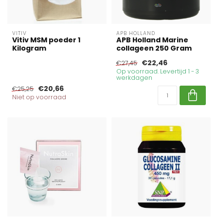
VITIV
APB HOLLAND
Vitiv MSM poeder 1
APB Holland Marine
Kilogram
collageen 250 Gram
€22,46
€27,45
Op voorraad. Levertijd 1 - 3
werkdagen
€20,66
€25,25
Niet op voorraad