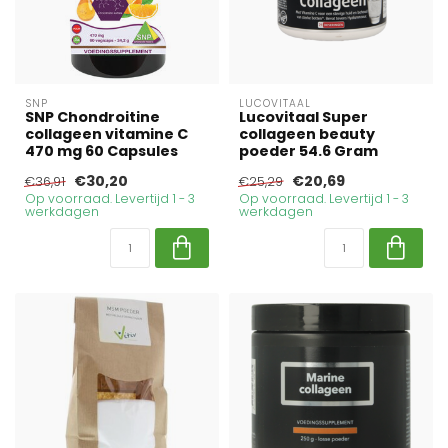
SNP
LUCOVITAAL
SNP Chondroitine
Lucovitaal Super
collageen vitamine C
collageen beauty
470 mg 60 Capsules
poeder 54.6 Gram
€30,20
€20,69
€36,91
€25,29
Op voorraad. Levertijd 1 - 3
Op voorraad. Levertijd 1 - 3
werkdagen
werkdagen