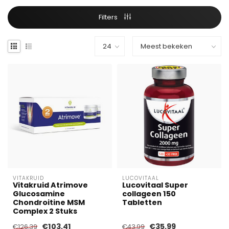
Filters
VITAKRUID
LUCOVITAAL
Vitakruid Atrimove
Lucovitaal Super
Glucosamine
collageen 150
Chondroitine MSM
Tabletten
Complex 2 Stuks
€103,41
€35,99
€126,39
€43,99