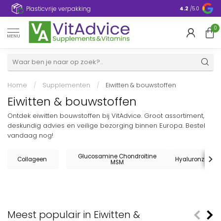
Plasticvrije verpakking
4.2
/5.0
0
MENU
Home
/
Supplementen
/
Eiwitten & bouwstoffen
Eiwitten & bouwstoffen
Ontdek eiwitten bouwstoffen bij VitAdvice. Groot assortiment,
deskundig advies en veilige bezorging binnen Europa. Bestel
vandaag nog!
Glucosamine Chondroïtine
Collageen
Hyaluronzuur
MSM
Meest populair in Eiwitten &