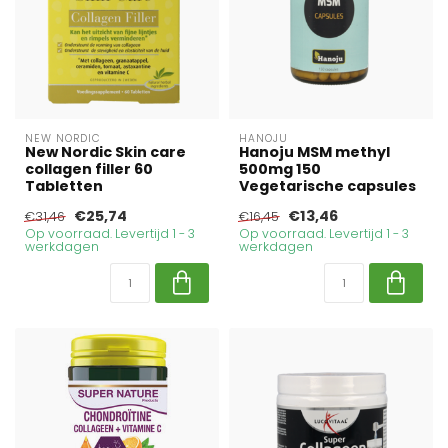
NEW NORDIC
HANOJU
New Nordic Skin care
Hanoju MSM methyl
collagen filler 60
500mg 150
Tabletten
Vegetarische capsules
€25,74
€13,46
€31,46
€16,45
Op voorraad. Levertijd 1 - 3
Op voorraad. Levertijd 1 - 3
werkdagen
werkdagen