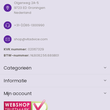
Olgerweg 2A-5
9723 ED Groningen
Nederland
+31-(0)85-1300990
shop@vitadvice.com
KVK nummer:
02067329
BTW-nummer:
NL8082.56.889B01
Categorieën
Informatie
Mijn account