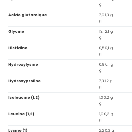
g
Acide glutamique
7,9
1,3 g
g
Glycine
13,1
2,1 g
g
Histidine
0,5
0,1 g
g
Hydroxylysine
0,8
0,1 g
g
Hydroxyproline
7,3
1,2 g
g
Isoleucine (1,2)
1,0
0,2 g
g
Leucine (1,2)
1,9
0,3 g
g
Lysine (1)
2,2
0,3 g