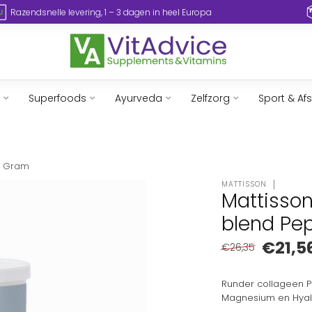
Razendsnelle levering, 1 – 3 dagen in heel Europa
Superfoods
Ayurveda
Zelfzorg
Sport & Af
0 Gram
MATTISSON
Mattisso
blend Pe
€21,5
€26,35
Runder collageen P
Magnesium en Hyalu