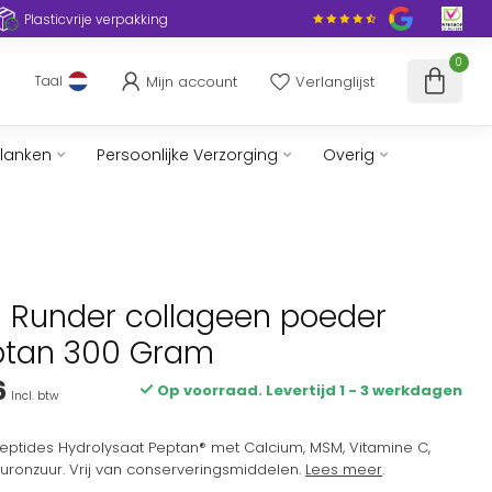
Plasticvrije verpakking
0
Mijn account
Verlanglijst
Taal
slanken
Persoonlijke Verzorging
Overig
n Runder collageen poeder
ptan 300 Gram
6
Op voorraad. Levertijd 1 - 3 werkdagen
Incl. btw
eptides Hydrolysaat Peptan® met Calcium, MSM, Vitamine C,
ronzuur. Vrij van conserveringsmiddelen.
Lees meer
.