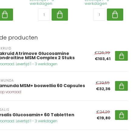
werkdagen
werkdagen
rde producten
AKRUID
€126,39
takruid Atrimove Glucosamine
ondroitine MSM Complex 2 Stuks
€103,41
oorraad. Levertijd 1 - 3 werkdagen
AMUNDA
€39,55
tamunda MSM+ boswellia 60 Capsules
€32,36
 op voorraad
SALIS
€24,20
ysalis Glucosamin+ 60 Tabletten
€19,80
oorraad. Levertijd 1 - 3 werkdagen