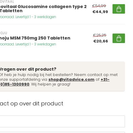
OVITAAL
€54,99
covitaal Glucosamine collageen type 2
 Tabletten
€44,99
oorraad. Levertijd 1 - 3 werkdagen
NOJU
€25,25
noju MSM 750mg 250 Tabletten
€20,66
oorraad. Levertijd 1 - 3 werkdagen
Vragen over dit product?
Of heb je hulp nodig bij het bestellen? Neem contact op met
onze supportafdeling via
shop@vitadvice.com
of
+31-
(0)85-1300990
. Wij helpen je graag!
ct op over dit product