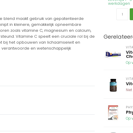
werkdagen
Deze blend maakt gebruik van gepatenteerde
knipt in kleinere, gemakkelijk opneembare
toren zoals vitamine C, magnesium en calcium,
Gerelatee
eund. Vitamine C speelt een cruciale rol bij de
t bij het opbouwen van lichaamseiwit en
VIT
en verantwoorde en wetenschappelijk
Vi
Ch
Op v
VIT
Vi
Niet
PHY
Ph
Op v