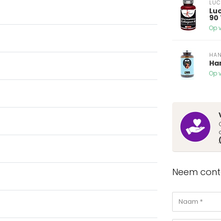
LUC
Lu
90
Op v
HA
Ha
Op v
Neem conta