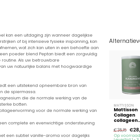
el kan een uitdaging zijn wanneer dagelijkse
Alternatie
rijken of bij intensieve fysieke inspanning, kan
afnemen, wat zich kan uiten in een behoefte aan
lageen poeder blend Peptan biedt een zorgvuldig
 routine. Als uw betrouwbare
van uw natuurlijke balans met hoogwaardige
edt een uitstekend opneembare bron van
an de spiermassa.
agnesium die de normale werking van de
terke botten.
MATTISSON
Mattisson
ollageenvorming voor de normale werking van
Collagen
collageen
een complete en evenwichtige ondersteuning
AlkaGreen
€28
€35,15
poeder 30
et een subtiel vanille-aroma voor dagelijks
Op voorraad
Gram
Levertijd 1 - 3