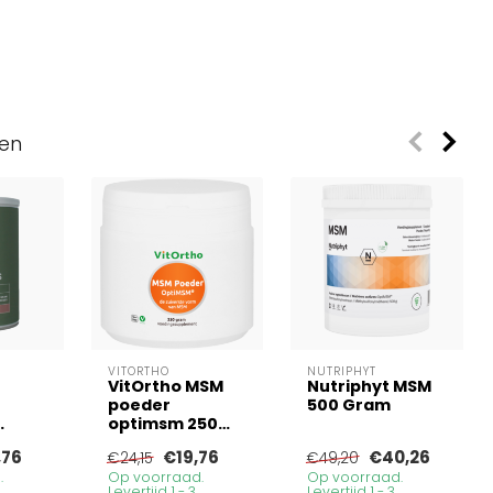
ven
VITORTHO
NUTRIPHYT
VitOrtho MSM
Nutriphyt MSM
poeder
500 Gram
optimsm 250
s
Gram
,76
€19,76
€40,26
€24,15
€49,20
0
.
Op voorraad.
Op voorraad.
Levertijd 1 - 3
Levertijd 1 - 3