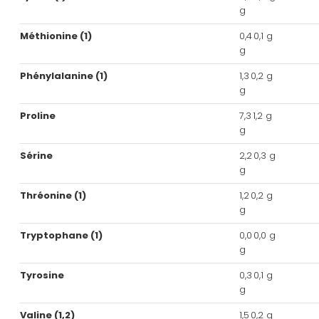
g
Méthionine (1)
0,4
0,1 g
g
Phénylalanine (1)
1,3
0,2 g
g
Proline
7,3
1,2 g
g
Sérine
2,2
0,3 g
g
Thréonine (1)
1,2
0,2 g
g
Tryptophane (1)
0,0
0,0 g
g
Tyrosine
0,3
0,1 g
g
Valine (1,2)
1,5
0,2 g