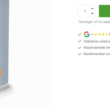
Toevoegen om te vergel
VitAdvice voldo
Razendsnelle lev
Nederlandse oor