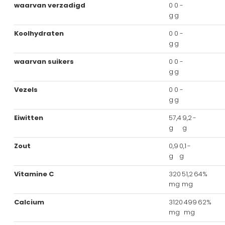
waarvan verzadigd
0
0
-
g
g
Koolhydraten
0
0
-
g
g
waarvan suikers
0
0
-
g
g
Vezels
0
0
-
g
g
Eiwitten
57,4
9,2
-
g
g
Zout
0,9
0,1
-
g
g
Vitamine C
320
51,2
64%
mg
mg
Calcium
3120
499
62%
mg
mg