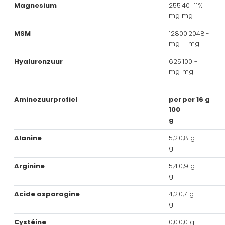
Magnesium
255
40
11%
mg
mg
MSM
12800
2048
-
mg
mg
Hyaluronzuur
625
100
-
mg
mg
Aminozuurprofiel
per
per 16 g
100
g
Alanine
5,2
0,8 g
g
Arginine
5,4
0,9 g
g
Acide asparagine
4,2
0,7 g
g
Cystéine
0,0
0,0 g