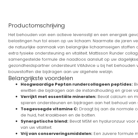
Productomschrijving
Het behouden van een actieve levensstijl en een energiek gevo
belastingen hun tol eisen op uw lichaam. Naarmate de jaren verst
de natuurlijke aanmaak van belangrijke lichaamseigen stoffen 
extra fysieke ondersteuning en vitaliteit. Mattisson Runder col
samengestelde formule die naadloos aansluit op uw dagelijkse
gezondheidspartner ondersteunt VitAdvice u bij het behouden 
bouwstoffen die bijdragen aan uw algehele welzijn.
Belangrijkste voordelen
Hoogwaardige Peptan rundercollageen peptides:
Bi
eiwitten die bijdragen aan de instandhouding en groei v
Verrijkt met essentiële mineralen:
Bevat calcium en m
spieren ondersteunen en bijdragen aan het behoud van s
Toegevoegde vitamine C:
Draagt bij aan de normale c
de huid, het kraakbeen en de botten.
Synergetische blend:
Bevat MSM en hyaluronzuur voor 
van uw vitaliteit.
Vrij van conserveringsmiddelen:
Een zuivere formule m