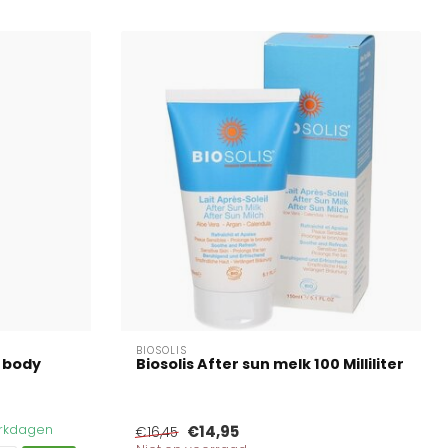
BIOSOLIS
d body
Biosolis After sun melk 100 Milliliter
werkdagen
€14,95
€16,45