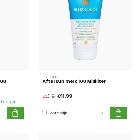
BIOSOLIS
100
Aftersun melk 100 Milliliter
€11,99
€13,19
werkdagen
Vergelijk