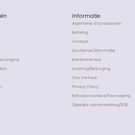
eën
Informatie
Algemene Voorwaarden
Betaling
Contact
Disclaimer/Informatie
Verzorging
Klantenservice
nken
Levering/Bezorging
Ons Verhaal
n
Privacy Policy
Retourprocedure/herroeping
Zakelijke samenwerking/B2B