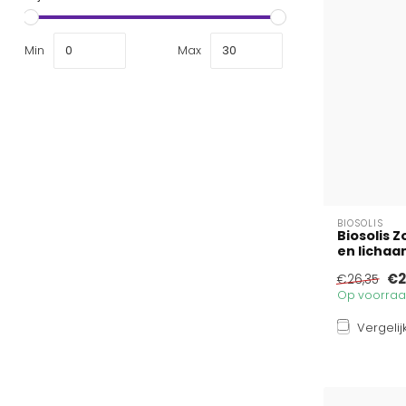
Min
Max
BIOSOLIS
Biosolis 
en lichaam
€2
€26,35
Op voorraad
Vergelij