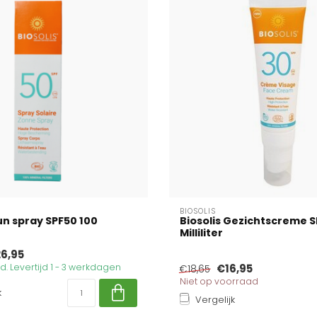
BIOSOLIS
Sun spray SPF50 100
Biosolis Gezichtscreme S
Milliliter
6,95
. Levertijd 1 - 3 werkdagen
€16,95
€18,65
Niet op voorraad
k
Vergelijk