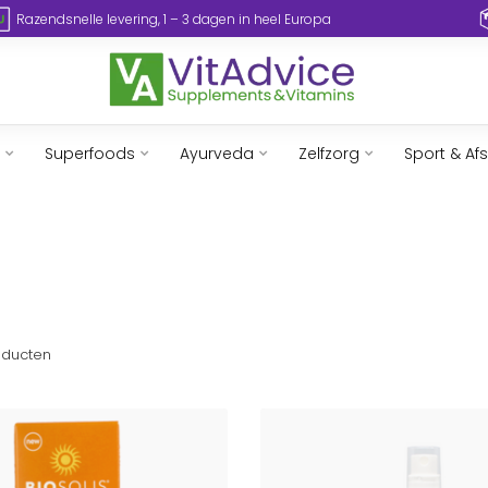
Razendsnelle levering, 1 – 3 dagen in heel Europa
Superfoods
Ayurveda
Zelfzorg
Sport & Af
ducten