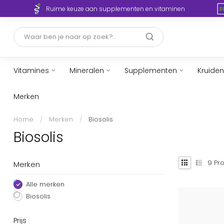
Ruime keuze aan supplementen en vitaminen
Vitamines
Mineralen
Supplementen
Kruiden
Merken
Home
/
Merken
/
Biosolis
Biosolis
9
Pro
Merken
Alle merken
Biosolis
Prijs