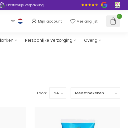
Plasticvrije verpakking
0
Mijn account
Verlanglijst
Taal
slanken
Persoonlijke Verzorging
Overig
Toon: