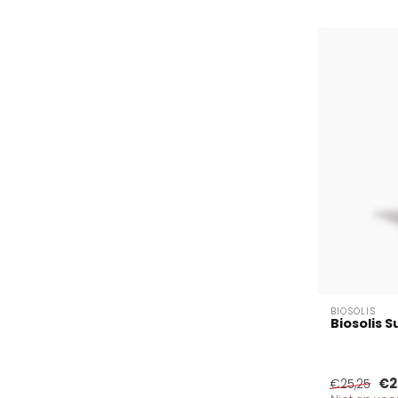
BIOSOLIS
Biosolis Su
€2
€25,25