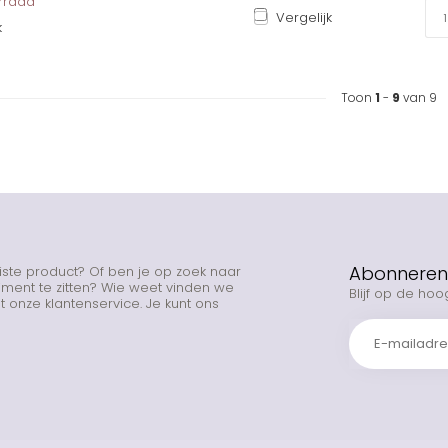
orraad
Vergelijk
k
Toon
1
-
9
van 9
Abonneren 
uiste product? Of ben je op zoek naar
rtiment te zitten? Wie weet vinden we
Blijf op de hoo
 onze klantenservice. Je kunt ons