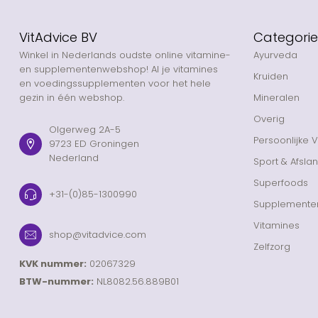
VitAdvice BV
Categori
Winkel in Nederlands oudste online vitamine-
Ayurveda
en supplementenwebshop! Al je vitamines
Kruiden
en voedingssupplementen voor het hele
gezin in één webshop.
Mineralen
Overig
Olgerweg 2A-5
Persoonlijke 
9723 ED Groningen
Nederland
Sport & Afsla
Superfoods
+31-(0)85-1300990
Supplemente
Vitamines
shop@vitadvice.com
Zelfzorg
KVK nummer:
02067329
BTW-nummer:
NL8082.56.889B01