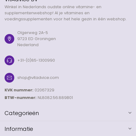
Winkel in Nederlands oudste online vitamine- en
supplementenwebshop! Al je vitamines en
voedingssupplementen voor het hele gezin in één webshop.
Olgerweg 2A-5
9723 ED Groningen
Nederland
+31-(0)85-1300990
shop@vitadvice.com
KVK nummer:
02067329
BTW-nummer:
NL8082.56.889B01
Categorieën
Informatie