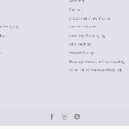
Betaling
Contact
Disclaimer/Informatie
Verzorging
Klantenservice
nken
Levering/Bezorging
Ons Verhaal
n
Privacy Policy
Retourprocedure/herroeping
Zakelijke samenwerking/B2B