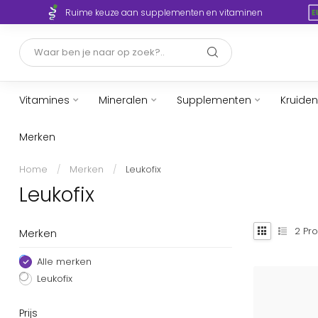
Ruime keuze aan supplementen en vitaminen
Vitamines
Mineralen
Supplementen
Kruiden
Merken
Home
/
Merken
/
Leukofix
Leukofix
2
Pro
Merken
Alle merken
Leukofix
Prijs