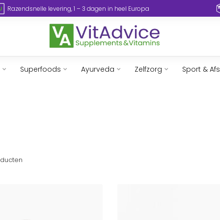
Razendsnelle levering, 1 – 3 dagen in heel Europa
Superfoods
Ayurveda
Zelfzorg
Sport & Af
ducten