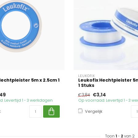
LEUKOFIX
Hechtpleister 5m x 2.5cm 1
Leukofix Hechtpleister 5
1 Stuks
49
€3,14
€3,84
. Levertijd 1 - 3 werkdagen
Op voorraad. Levertijd 1 - 3 
k
Vergelijk
Toon
1
-
2
van 2