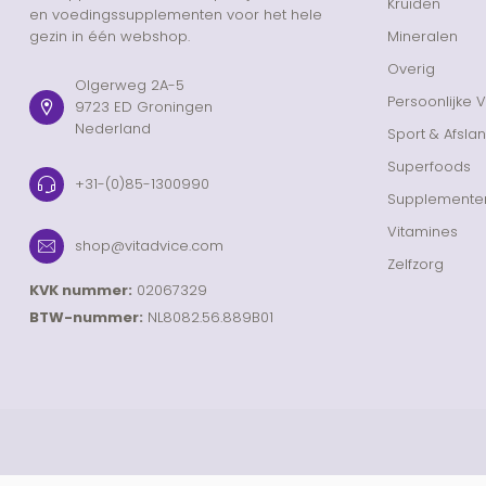
Kruiden
en voedingssupplementen voor het hele
gezin in één webshop.
Mineralen
Overig
Olgerweg 2A-5
Persoonlijke 
9723 ED Groningen
Nederland
Sport & Afsla
Superfoods
+31-(0)85-1300990
Supplemente
Vitamines
shop@vitadvice.com
Zelfzorg
KVK nummer:
02067329
BTW-nummer:
NL8082.56.889B01