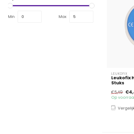
Min
Max
LEUKOFIX
Leukofix 
Stuks
€4,
€5,49
Op voorraad
Vergelij