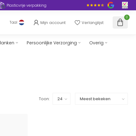
Plasticvrije verpakking
0
Mijn account
Verlanglijst
Taal
slanken
Persoonlijke Verzorging
Overig
Toon: