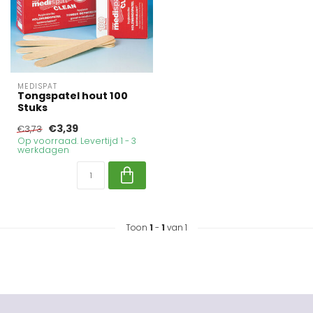
MEDISPAT
Tongspatel hout 100
Stuks
€3,39
€3,73
Op voorraad. Levertijd 1 - 3
werkdagen
Toon
1
-
1
van 1