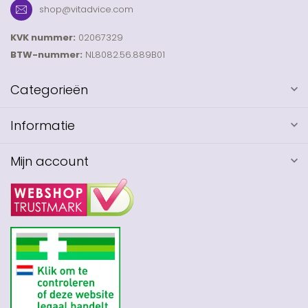
shop@vitadvice.com
KVK nummer:
02067329
BTW-nummer:
NL8082.56.889B01
Categorieën
Informatie
Mijn account