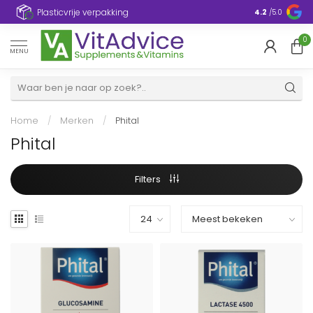
Plasticvrije verpakking
4.2
/5.0
0
MENU
Home
/
Merken
/
Phital
Phital
Filters