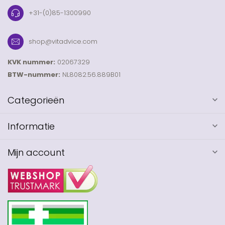
+31-(0)85-1300990
shop@vitadvice.com
KVK nummer:
02067329
BTW-nummer:
NL8082.56.889B01
Categorieën
Informatie
Mijn account