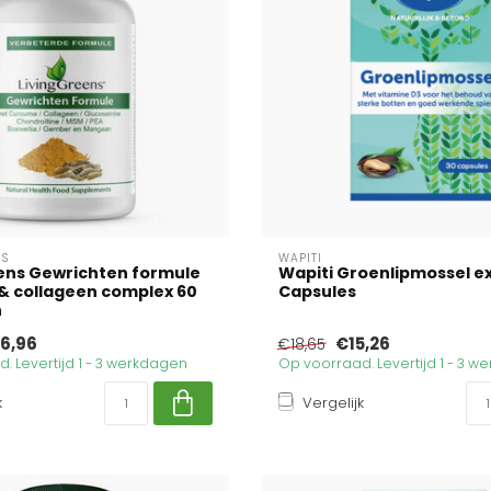
NS
WAPITI
ens Gewrichten formule
Wapiti Groenlipmossel ex
& collageen complex 60
Capsules
n
6,96
€15,26
€18,65
. Levertijd 1 - 3 werkdagen
Op voorraad. Levertijd 1 - 3 
k
Vergelijk