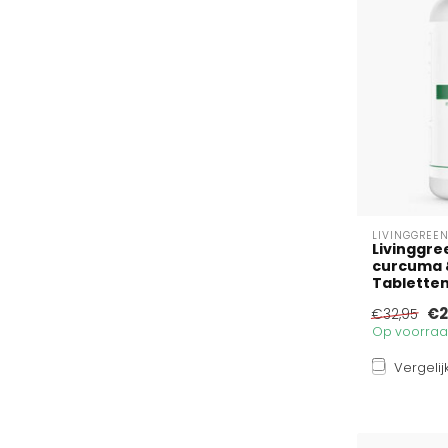
LIVINGGREE
Livinggre
curcuma 
Tablette
€2
€32,95
Op voorraad
Vergelij