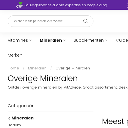
Jouw gezondheid, onze expertise en begeleiding
Vitamines
Mineralen
Supplementen
Kruid
Merken
Home
/
Mineralen
/
Overige Mineralen
Overige Mineralen
Ontdek overige mineralen bij VitAdvice. Groot assortiment, des
Categorieën
Mineralen
Meest 
Borium