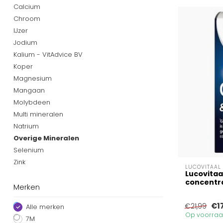
Calcium
Chroom
IJzer
Jodium
Kalium - VitAdvice BV
Koper
Magnesium
Mangaan
Molybdeen
Multi mineralen
Natrium
Overige Mineralen
Selenium
Zink
LUCOVITAAL
Lucovita
concentra
Merken
€1
€21,99
Alle merken
Op voorraad
7M