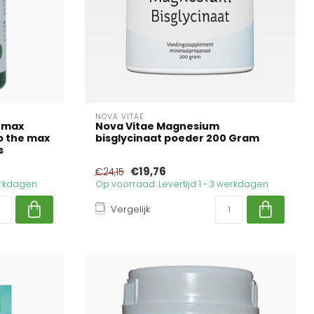
NOVA VITAE
l max
Nova Vitae Magnesium
o the max
bisglycinaat poeder 200 Gram
s
€19,76
€24,15
werkdagen
Op voorraad. Levertijd 1 - 3 werkdagen
Vergelijk