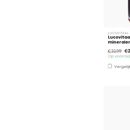
LUCOVITAAL
Lucovita
mineralen
€2
€32,99
Op voorraad
Vergelij