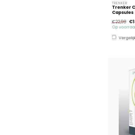
TRENKER
Trenker C
Capsules
€1
€22,98
Op voorraad
Vergelij