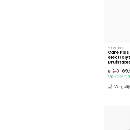
CARE PLUS
Care Plu
electroly
Bruistabl
€9,
€12,10
Op voorraad
Vergelij