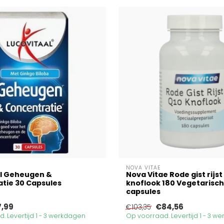
NOVA VITAE
al Geheugen &
Nova Vitae Rode gist rijst
tie 30 Capsules
knoflook 180 Vegetarisc
capsules
7,99
€84,56
€103,35
. Levertijd 1 - 3 werkdagen
Op voorraad. Levertijd 1 - 3 w