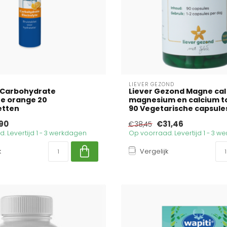
LIEVER GEZOND
s Carbohydrate
Liever Gezond Magne ca
te orange 20
magnesium en calcium t
etten
90 Vegetarische capsule
90
€31,46
€38,45
. Levertijd 1 - 3 werkdagen
Op voorraad. Levertijd 1 - 3 
k
Vergelijk