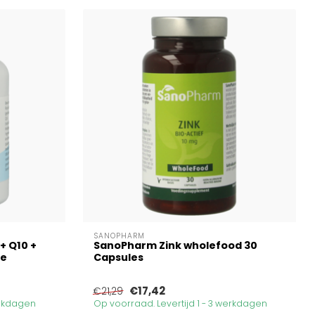
SANOPHARM
 + Q10 +
SanoPharm Zink wholefood 30
he
Capsules
€17,42
€21,29
erkdagen
Op voorraad. Levertijd 1 - 3 werkdagen