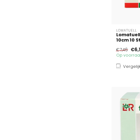
LOMATUELL
Lomatuell
10cm 10 S
€6,
€7,46
Op voorraad
Vergelij