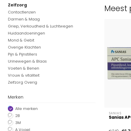
Zelfzorg
Meest p
Contactlenzen
Darmen & Maag
Griep, Verkoudheid & Luchtwegen
Huidaandoeningen
Mond & Gebit
Overige Klachten
Pijn & Pijnstillers
Urinewegen & Blaas
Voeten & Benen
Vrouw & vitaliteit
Zelfzorg Overig
Merken
Alle merken
SANIAS
2B
Sanias AP
3M
A Vogel