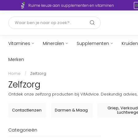
Ruime keuze aan supplementen en vitaminen
Vitamines
Mineralen
Supplementen
Kruiden
Merken
Home
/
Zelfzorg
Zelfzorg
Ontdek onze zelfzorg producten bij VitAdvice. Deskundig advies
Griep, Verkoud
Contactlenzen
Darmen & Maag
Luchtweg
Categorieën