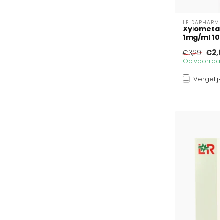
LEIDAPHARM
Xylometaz
1mg/ml 10 
€2,
€3,29
Op voorraad
Vergelij