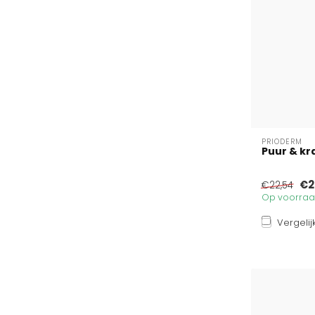
PRIODERM
Puur & kra
€2
€22,54
Op voorraad
Vergelij