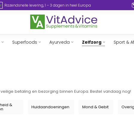
Razendsnelle levering, 1 – 3 dagen in heel Europa
Superfoods
Ayurveda
Zelfzorg
Sport & A
, veilige betaling en bezorging binnen Europa. Bestel vandaag nog!
heid &
Huidaandoeningen
Mond & Gebit
Overi
en