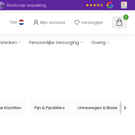
Plasticvrije verpakking
0
Mijn account
Verlanglijst
Taal
fslanken
Persoonlijke Verzorging
Overig
ge Klachten
Pijn & Pijnstillers
Urinewegen & Blaas
V