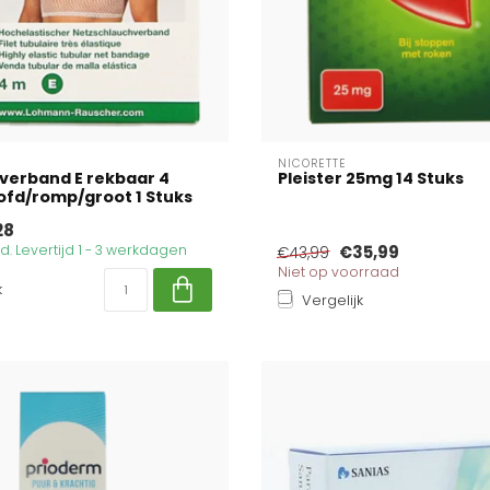
NICORETTE
tverband E rekbaar 4
Pleister 25mg 14 Stuks
fd/romp/groot 1 Stuks
28
. Levertijd 1 - 3 werkdagen
€35,99
€43,99
Niet op voorraad
k
Vergelijk