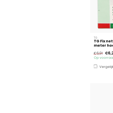
TG
TG Fix ne
meter hoo
€6,
€6,91
Op voorraad
Vergelij