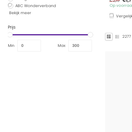
€1,7
€2,19
ABC Wonderverband
Op voorraad
Bekijk meer
Vergelij
Prijs
2277
Min
Max