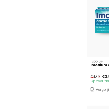
IMODIUM
Imodium 
€3,
€4,39
Op voorraad
Vergelij