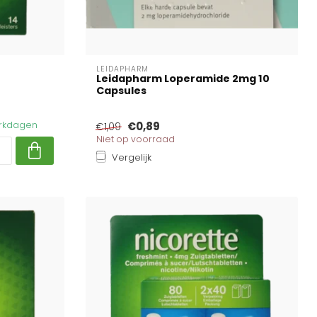
LEIDAPHARM
Leidapharm Loperamide 2mg 10
Capsules
werkdagen
€0,89
€1,09
Niet op voorraad
Vergelijk