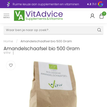
Razendsnelle
Ruime keuze aan supplementen en vitaminen
4.2
/5.0
Europa
0
MENU
Home
/
Amandelschaafsel bio 500 Gram
Amandelschaafsel bio 500 Gram
VITIV