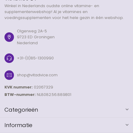
Winkel in Nederlands oudste online vitamine- en
supplementenwebshop! Al je vitamines en
voedingssupplementen voor het hele gezin in één webshop.
Olgerweg 2A-5
9723 ED Groningen
Nederland
+31-(0)85-1300990
shop@vitadvice.com
KVK nummer:
02067329
BTW-nummer:
NL8082.56.889B01
Categorieën
Informatie