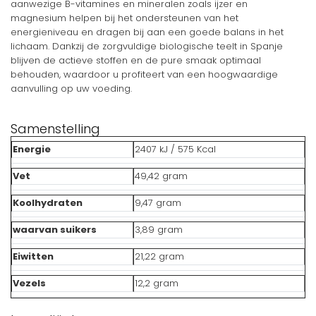
aanwezige B-vitamines en mineralen zoals ijzer en
magnesium helpen bij het ondersteunen van het
energieniveau en dragen bij aan een goede balans in het
lichaam. Dankzij de zorgvuldige biologische teelt in Spanje
blijven de actieve stoffen en de pure smaak optimaal
behouden, waardoor u profiteert van een hoogwaardige
aanvulling op uw voeding.
Samenstelling
Energie
2407 kJ / 575 Kcal
Vet
49,42 gram
Koolhydraten
9,47 gram
waarvan suikers
3,89 gram
Eiwitten
21,22 gram
Vezels
12,2 gram