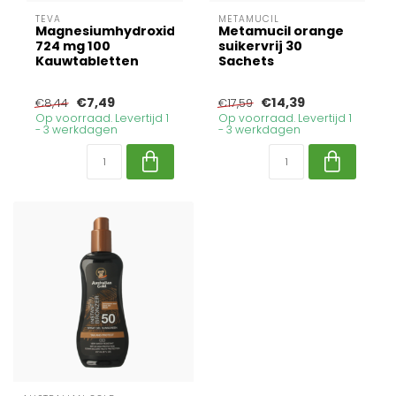
TEVA
METAMUCIL
Magnesiumhydroxide
Metamucil orange
724 mg 100
suikervrij 30
Kauwtabletten
Sachets
€7,49
€14,39
€8,44
€17,59
Op voorraad. Levertijd 1
Op voorraad. Levertijd 1
- 3 werkdagen
- 3 werkdagen