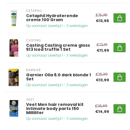
CETAPHIL
€15,35
Cetaphil Hydraterende
creme 100 Gram
€13,95
Op voorraad. Levertijd 1 - 3 werkdagen
CASTING
€13,19
Casting Casting creme gloss
513 Iced truffle 1 Set
€11,99
Op voorraad. Levertijd 1 - 3 werkdagen
GARNIER
€15,39
Garnier Olia 6.0 dark blonde 1
Set
€13,99
Op voorraad. Levertijd 1 - 3 werkdagen
VEET
Veet Men hair removal kit
€16,49
intimate body parts 150
€14,99
Milliliter
Op voorraad. Levertijd 1 - 3 werkdagen