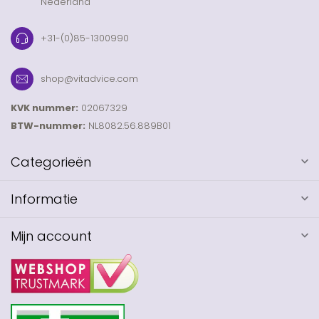
Nederland
+31-(0)85-1300990
shop@vitadvice.com
KVK nummer:
02067329
BTW-nummer:
NL8082.56.889B01
Categorieën
Informatie
Mijn account