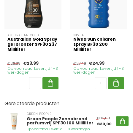
AUSTRALIAN GOLD
NIVEA
Australian Gold Spray
Nivea Sun children
gel bronzer SPF30 237
spray BF30 200
Milliliter
Milliliter
€23,99
€24,99
€26,39
€27,49
Op voorraad. Levertijd 1 - 3
Op voorraad. Levertijd 1 - 3
werkdagen
werkdagen
Gerelateerde producten
GREEN PEOPLE
€33,00
Green People Zonnebrand
parfumvrij SPF30 100 Milliliter
€30,00
Op voorraad. Levertijd 1 - 3 werkdagen