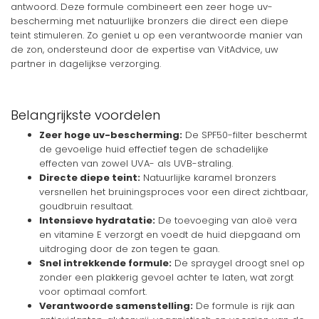
antwoord. Deze formule combineert een zeer hoge uv-
bescherming met natuurlijke bronzers die direct een diepe
teint stimuleren. Zo geniet u op een verantwoorde manier van
de zon, ondersteund door de expertise van VitAdvice, uw
partner in dagelijkse verzorging.
Belangrijkste voordelen
Zeer hoge uv-bescherming:
De SPF50-filter beschermt
de gevoelige huid effectief tegen de schadelijke
effecten van zowel UVA- als UVB-straling.
Directe diepe teint:
Natuurlijke karamel bronzers
versnellen het bruiningsproces voor een direct zichtbaar,
goudbruin resultaat.
Intensieve hydratatie:
De toevoeging van aloë vera
en vitamine E verzorgt en voedt de huid diepgaand om
uitdroging door de zon tegen te gaan.
Snel intrekkende formule:
De spraygel droogt snel op
zonder een plakkerig gevoel achter te laten, wat zorgt
voor optimaal comfort.
Verantwoorde samenstelling:
De formule is rijk aan