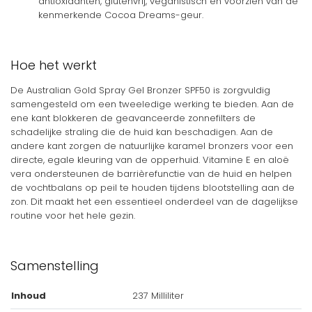
antioxidanten, glutenvrij, veganistisch en voorzien van de
kenmerkende Cocoa Dreams-geur.
Hoe het werkt
De Australian Gold Spray Gel Bronzer SPF50 is zorgvuldig
samengesteld om een tweeledige werking te bieden. Aan de
ene kant blokkeren de geavanceerde zonnefilters de
schadelijke straling die de huid kan beschadigen. Aan de
andere kant zorgen de natuurlijke karamel bronzers voor een
directe, egale kleuring van de opperhuid. Vitamine E en aloë
vera ondersteunen de barrièrefunctie van de huid en helpen
de vochtbalans op peil te houden tijdens blootstelling aan de
zon. Dit maakt het een essentieel onderdeel van de dagelijkse
routine voor het hele gezin.
Samenstelling
Inhoud
237 Milliliter