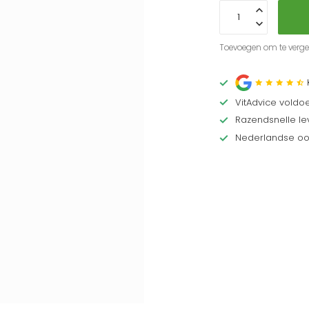
Toevoegen om te vergel
VitAdvice voldo
Razendsnelle lev
Nederlandse oor