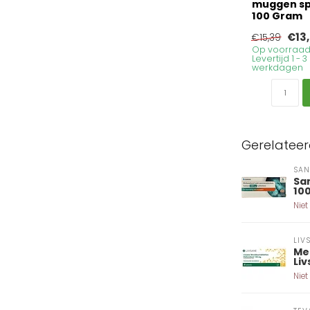
muggen sp
100 Gram
€13
€15,39
Op voorraad
Levertijd 1 - 3
werkdagen
Gerelatee
SAN
Sa
10
Niet
LIV
Me
Li
Niet