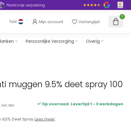
Plasticvrije verpakking
0
Mijn account
Verlanglijst
Taal
slanken
Persoonlijke Verzorging
Overig
nti muggen 9.5% deet spray 100
9
Op voorraad. Levertijd 1 - 3 werkdagen
Incl. btw
n 9,5% Deet Spray
Lees meer
.