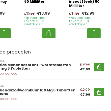
ray
60 Milliliter
insect (teek) 60
Milliliter
,99
€13,99
€12,99
€15,39
€14,29
.
Op voorraad.
Op voorraad.
Levertijd 1 - 3
Levertijd 1 - 3
werkdagen
werkdagen
rde producten
IAS
€9,99
nias Mebendazol anti-wormtabletten
0mg 6 Tabletten
€7,99
 op voorraad
SANE
€9,99
bendazol/wormkuur 100 Mg 6 Tabletten
vsane
€7,99
 op voorraad