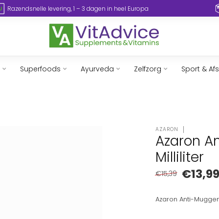
Razendsnelle levering, 1 – 3 dagen in heel Europa
Superfoods
Ayurveda
Zelfzorg
Sport & Af
AZARON
Azaron A
Milliliter
€13,9
€15,39
Azaron Anti-Mugge