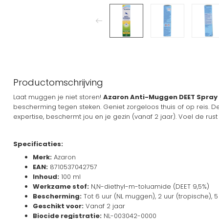
Productomschrijving
Laat muggen je niet storen!
Azaron Anti-Muggen DEET Spray
bescherming tegen steken. Geniet zorgeloos thuis of op reis. 
expertise, beschermt jou en je gezin (vanaf 2 jaar). Voel de rus
Specificaties:
Merk:
Azaron
EAN:
8710537042757
Inhoud:
100 ml
Werkzame stof:
N,N-diethyl-m-toluamide (DEET 9,5%)
Bescherming:
Tot 6 uur (NL muggen), 2 uur (tropische), 5
Geschikt voor:
Vanaf 2 jaar
Biocide registratie:
NL-003042-0000