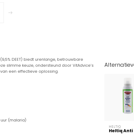
(9,5% DEET) biedt urenlange, betrouwbare
Alternatie
Deze slimme keuze, ondersteund door VitAdvice’s
t van een effectieve oplossing.
 uur (malaria)
HELTIQ
Heltiq Anti