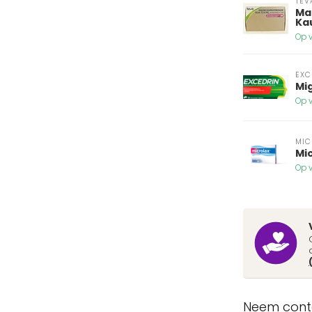
TEV
Ma
Ka
Op v
EXC
Mig
Op v
MIC
Mic
Op v
Neem conta