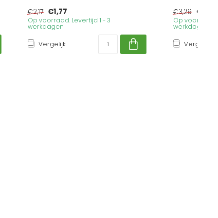
€1,77
€2,6
€2,17
€3,29
Op voorraad. Levertijd 1 - 3
Op voorraad. Le
werkdagen
werkdagen
Vergelijk
Vergelijk