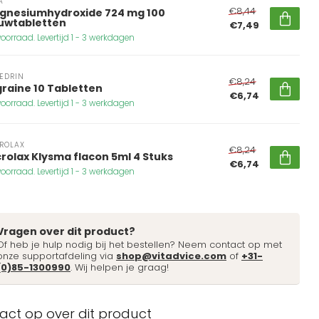
A
€8,44
gnesiumhydroxide 724 mg 100
uwtabletten
€7,49
oorraad. Levertijd 1 - 3 werkdagen
EDRIN
€8,24
raine 10 Tabletten
€6,74
oorraad. Levertijd 1 - 3 werkdagen
ROLAX
€8,24
rolax Klysma flacon 5ml 4 Stuks
€6,74
oorraad. Levertijd 1 - 3 werkdagen
Vragen over dit product?
Of heb je hulp nodig bij het bestellen? Neem contact op met
onze supportafdeling via
shop@vitadvice.com
of
+31-
(0)85-1300990
. Wij helpen je graag!
ct op over dit product