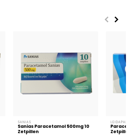
SANIAS
LEIDAPHARM
Sanias Paracetamol 500mg 10
Paracetamol
Zetpillen
Zetpillen