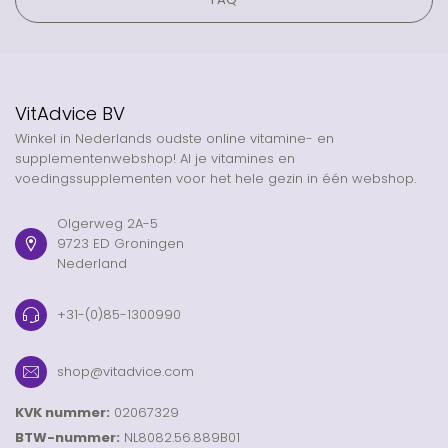
VitAdvice BV
Winkel in Nederlands oudste online vitamine- en
supplementenwebshop! Al je vitamines en
voedingssupplementen voor het hele gezin in één webshop.
Olgerweg 2A-5
9723 ED Groningen
Nederland
+31-(0)85-1300990
shop@vitadvice.com
KVK nummer:
02067329
BTW-nummer:
NL8082.56.889B01