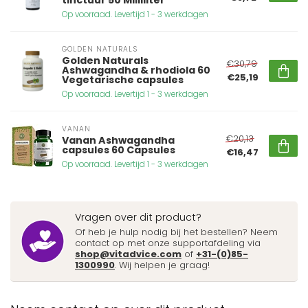
Op voorraad. Levertijd 1 - 3 werkdagen
GOLDEN NATURALS
Golden Naturals
€30,79
Ashwagandha & rhodiola 60
€25,19
Vegetarische capsules
Op voorraad. Levertijd 1 - 3 werkdagen
VANAN
€20,13
Vanan Ashwagandha
capsules 60 Capsules
€16,47
Op voorraad. Levertijd 1 - 3 werkdagen
Vragen over dit product?
Of heb je hulp nodig bij het bestellen? Neem
contact op met onze supportafdeling via
shop@vitadvice.com
of
+31-(0)85-
1300990
. Wij helpen je graag!