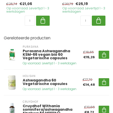
€21,06
€25,19
€25,74
€30,79
Op voorraad. Levertijd 1 - 3
Op voorraad. Levertijd 1 - 3
werkdagen
werkdagen
Gerelateerde producten
PURASANA
Purasana Ashwagandha
€18,65
KSM-66 vegan bio 60
€15,26
Vegetarische capsules
Op voorraad. Levertijd 1 - 3 werkdagen
HOLISAN
€17,70
Ashwagandha 60
Vegetarische capsules
€14,48
Op voorraad. Levertijd 1 - 3 werkdagen
CRUYDHOF
Cruydhof Withania
€10,66
somnifera/ashwagandha
€8,72
tinctuur 50 Milliliter