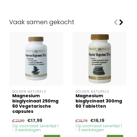
Vaak samen gekocht
GOLDEN NATURALS
GOLDEN NATURALS
Magnesium
Magnesium
bisglycinaat 250mg
bisglycinaat 300mg
60 Vegetarische
60 Tabletten
capsules
€17,99
€16,19
€21,99
€19,79
Op voorraad. Levertijd 1
Op voorraad. Levertijd 1
- 3 werkdagen
- 3 werkdagen