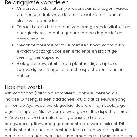
Belangrijkste voordelen
Ondersteunt de natuurlijke weerbaarheid tegen fysieke
en mentale druk, waardoor u makkelijker ontspant in
stressvolle periodes.
Draagt bij aan het behoud van een gezonde vitaliteit en
energieniveau, zodat u gedurende de dag actief en
gefocust blijft.
Geconcentreerde formule met een hoogwaardig 10x
extract, wat zorgt voor een efficiënte en krachtige
werking per capsule.
Biologische kwaliteit in een plantaardige capsule,
zorgvuldig samengesteld met respect voor mens en
natuur.
Hoe het werkt
Ashwagandha (Withania somnifera), ook wel bekend als
Indiase Ginseng, is een traditioneel kruid dat al eeuwenlang
binnen de Ayurveda wordt gewaardeerd om zijn veelzijdige
eigenschappen. Als uw vertrouwde gezondheidspartner biedt
VitAdvice u deze formule die is gebaseerd op een
hoogwaardig, tienvoudig geconcentreerd wortelextract. Dit
betekent dat de actieve bestanddelen uit de wortel optimaal
behouden zijn gebleven. Het supplement helpt uw lichaam zich