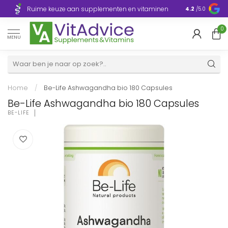
Razendsnelle
Ruime keuze aan supplementen en vitaminen
4.2
/5.0
Europa
0
MENU
Home
/
Be-Life Ashwagandha bio 180 Capsules
Be-Life Ashwagandha bio 180 Capsules
BE-LIFE