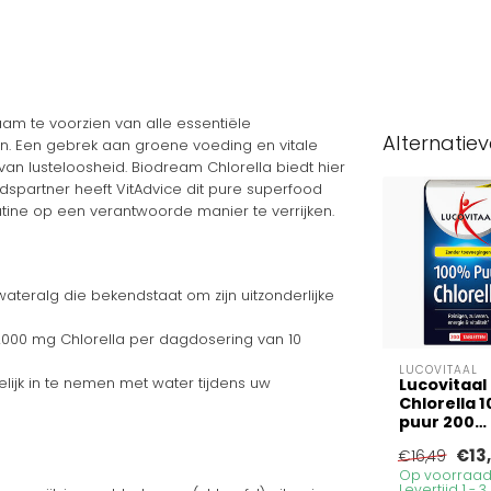
aam te voorzien van alle essentiële
Alternatie
en. Een gebrek aan groene voeding en vitale
an lusteloosheid. Biodream Chlorella biedt hier
dspartner heeft VitAdvice dit pure superfood
utine op een verantwoorde manier te verrijken.
ateralg die bekendstaat om zijn uitzonderlijke
2000 mg Chlorella per dagdosering van 10
LUCOVITAAL
elijk in te nemen met water tijdens uw
Lucovitaal
Chlorella 
puur 200
Tabletten
€13
€16,49
Op voorraad
Levertijd 1 - 3