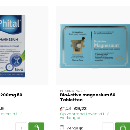
PHARMA NORD
 200mg 60
BioActive magnesium 60
Tabletten
49
€9,23
€11,28
vertijd 1 - 3
Op voorraad. Levertijd 1 - 3
werkdagen
Vergelijk