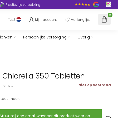
Plasticvrije verpakking
0
Mijn account
Verlanglijst
Taal
slanken
Persoonlijke Verzorging
Overig
Chlorella 350 Tabletten
5
Niet op voorraad
Incl. btw
a
Lees meer
.
Stuur mij een email wanneer dit product weer op