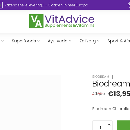
Razendsnelle levering, 1 – 3 dagen in heel Europa
Superfoods
Ayurveda
Zelfzorg
Sport & Af
BIODREAM
Biodream 
€13,9
€17,05
Biodream Chlorell