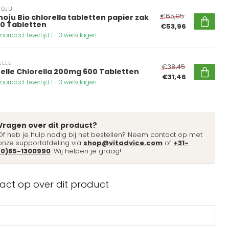
NOJU
€65,95
oju Bio chlorella tabletten papier zak
50 Tabletten
€53,96
oorraad. Levertijd 1 - 3 werkdagen
ELLE
€38,45
elle Chlorella 200mg 600 Tabletten
€31,46
oorraad. Levertijd 1 - 3 werkdagen
Vragen over dit product?
Of heb je hulp nodig bij het bestellen? Neem contact op met
onze supportafdeling via
shop@vitadvice.com
of
+31-
(0)85-1300990
. Wij helpen je graag!
ct op over dit product