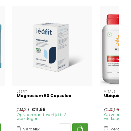
LEEFIT
VITALS
Magnesium 60 Capsules
Ubiquinol 1
€11,69
€98
€14,29
€120,95
Op voorraad. Levertijd 1 - 3
Op voorraad. Le
werkdagen
werkdagen
Vergelijk
Vergelijk