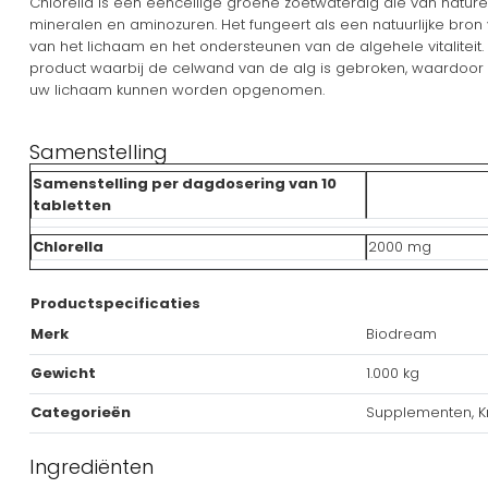
Chlorella is een eencellige groene zoetwateralg die van nature z
mineralen en aminozuren. Het fungeert als een natuurlijke bron 
van het lichaam en het ondersteunen van de algehele vitaliteit
product waarbij de celwand van de alg is gebroken, waardoor
uw lichaam kunnen worden opgenomen.
Samenstelling
Samenstelling per dagdosering van 10
tabletten
Chlorella
2000 mg
Productspecificaties
Merk
Biodream
Gewicht
1.000 kg
Categorieën
Supplementen, Kr
Ingrediënten