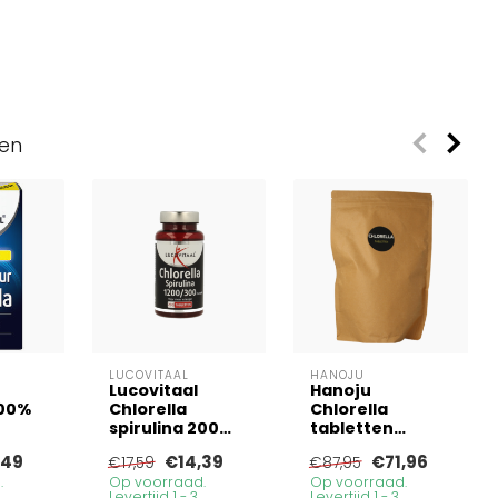
ven
LUCOVITAAL
HANOJU
Lucovitaal
Hanoju
100%
Chlorella
Chlorella
spirulina 200
tabletten
Tabletten
papier zak 2500
,49
€14,39
€71,96
€17,59
€87,95
Tabletten
.
Op voorraad.
Op voorraad.
Levertijd 1 - 3
Levertijd 1 - 3