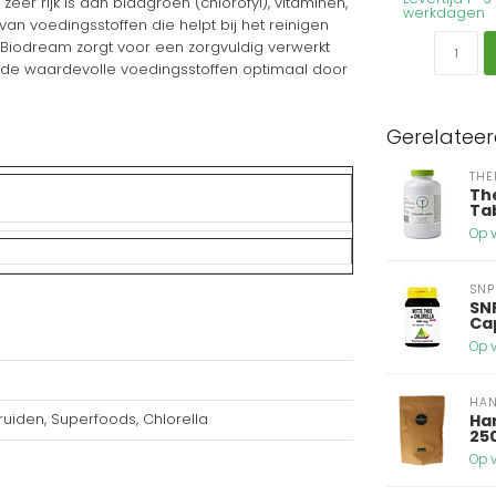
eer rijk is aan bladgroen (chlorofyl), vitaminen,
werkdagen
van voedingsstoffen die helpt bij het reinigen
. Biodream zorgt voor een zorgvuldig verwerkt
 de waardevolle voedingsstoffen optimaal door
Gerelatee
THE
Th
Ta
Op v
SNP
SNP
Ca
Op v
HA
uiden, Superfoods, Chlorella
Han
25
Op v