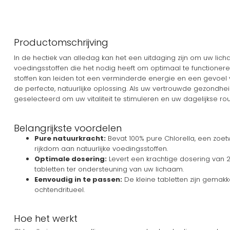
Productomschrijving
In de hectiek van alledag kan het een uitdaging zijn om uw lich
voedingsstoffen die het nodig heeft om optimaal te functioner
stoffen kan leiden tot een verminderde energie en een gevoel v
de perfecte, natuurlijke oplossing. Als uw vertrouwde gezondhei
geselecteerd om uw vitaliteit te stimuleren en uw dagelijkse ro
Belangrijkste voordelen
Pure natuurkracht:
Bevat 100% pure Chlorella, een zoetw
rijkdom aan natuurlijke voedingsstoffen.
Optimale dosering:
Levert een krachtige dosering van 
tabletten ter ondersteuning van uw lichaam.
Eenvoudig in te passen:
De kleine tabletten zijn gemakk
ochtendritueel.
Hoe het werkt