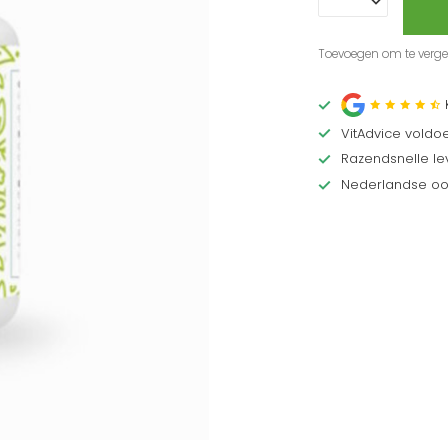
Toevoegen om te vergel
VitAdvice voldo
Razendsnelle lev
Nederlandse oor