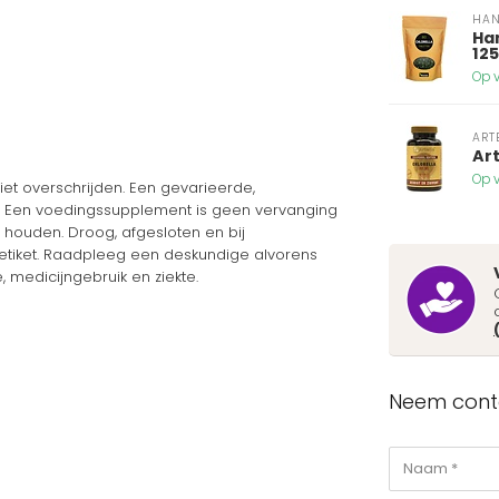
HA
Han
12
Op v
ART
Art
Op v
et overschrijden. Een gevarieerde,
jk. Een voedingssupplement is geen vervanging
 houden. Droog, afgesloten en bij
etiket. Raadpleeg een deskundige alvorens
 medicijngebruik en ziekte.
Neem conta