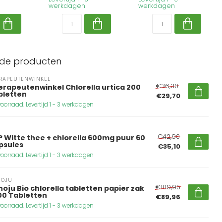
werkdagen
werkdagen
rde producten
RAPEUTENWINKEL
€36,30
erapeutenwinkel Chlorella urtica 200
bletten
€29,70
oorraad. Levertijd 1 - 3 werkdagen
€42,90
 Witte thee + chlorella 600mg puur 60
psules
€35,10
oorraad. Levertijd 1 - 3 werkdagen
NOJU
€109,95
oju Bio chlorella tabletten papier zak
00 Tabletten
€89,96
oorraad. Levertijd 1 - 3 werkdagen