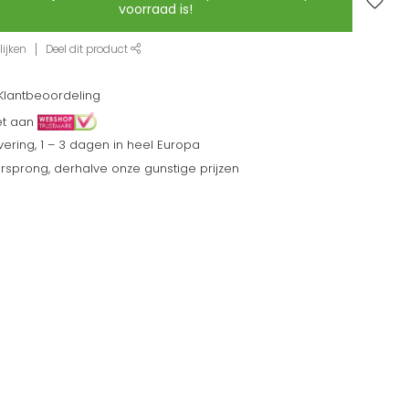
voorraad is!
ijken
Deel dit product
Klantbeoordeling
et aan
ering, 1 – 3 dagen in heel Europa
sprong, derhalve onze gunstige prijzen