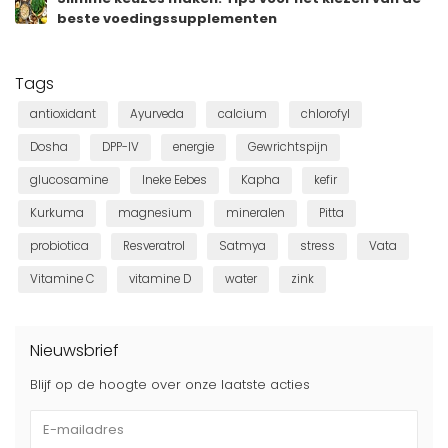
beste voedingssupplementen
Tags
antioxidant
Ayurveda
calcium
chlorofyl
Dosha
DPP-IV
energie
Gewrichtspijn
glucosamine
Ineke Eebes
Kapha
kefir
Kurkuma
magnesium
mineralen
Pitta
probiotica
Resveratrol
Satmya
stress
Vata
Vitamine C
vitamine D
water
zink
Nieuwsbrief
Blijf op de hoogte over onze laatste acties