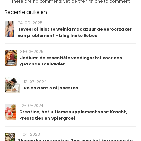
There are no comments yet, be the first one to comment
Recente artikelen
24-09-2025
Teveel of juist te weinig maagzuur de veroorzaker
van problemen? - blog Ineke Eebes
31-03-2025
Jodium: de essentiële voedingsstof voor een
gezonde schildklier
12-07-2024
Do en dont’s bij hoesten
02-07-2024
Creatine, het ultieme supplement voor: Kracht,
Prestaties en Spiergroei
11-04-2023
Slimme keuzes maken: Tips voor het kiezen van de