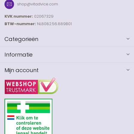
shop@vitadvice.com
KVK nummer:
02067329
BTW-nummer:
NL8082.56.889B01
Categorieën
Informatie
Mijn account